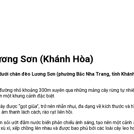
Lương Sơn (Khánh Hòa)
ới chân đèo Lương Sơn (phường Bắc Nha Trang, tỉnh Khánh H
 đường nhỏ khoảng 300m xuyên qua những mảng cây rừng tự nhiê
ên một khung cảnh đặc biệt.
y được “gọt giũa”, trở nên nhẵn nhụi, đa dạng về kích thước và h
âm thanh lách cách, rào rạt liên hồi.
ên sỏi ướt đẫm nước biển phản chiếu ánh sáng, tạo nên một cảnh s
 xù xì, xếp chồng lên nhau và được bao phủ bởi các loài cây leo 