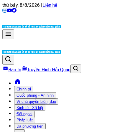
thứ bảy, 8/8/2026
|
Liên hệ
Báo In
Truyền Hình Hải Quân
Chính trị
Quốc phòng - An ninh
Vì chủ quyền biển, đảo
Kinh tế - Xã hội
Đối ngoại
Pháp luật
Đa phương tiện