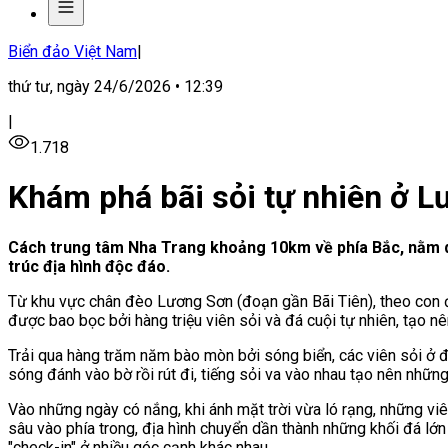
Biển đảo Việt Nam
|
thứ tư, ngày 24/6/2026 • 12:39
|
1.718
Khám phá bãi sỏi tự nhiên ở 
Cách trung tâm Nha Trang khoảng 10km về phía Bắc, nằm dư
trúc địa hình độc đáo.
Từ khu vực chân đèo Lương Sơn (đoạn gần Bãi Tiên), theo con
được bao bọc bởi hàng triệu viên sỏi và đá cuội tự nhiên, tạo n
Trải qua hàng trăm năm bào mòn bởi sóng biển, các viên sỏi ở đâ
sóng đánh vào bờ rồi rút đi, tiếng sỏi va vào nhau tạo nên những 
Vào những ngày có nắng, khi ánh mặt trời vừa ló rạng, những vi
sâu vào phía trong, địa hình chuyển dần thành những khối đá lớn
"check-in" ở nhiều góc cạnh khác nhau.