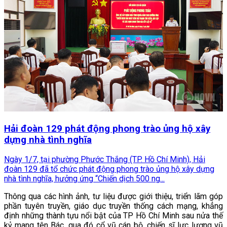
Hải đoàn 129 phát động phong trào ủng hộ xây
dựng nhà tình nghĩa
Ngày 1/7, tại phường Phước Thắng (TP. Hồ Chí Minh), Hải
đoàn 129 đã tổ chức phát động phong trào ủng hộ xây dựng
nhà tình nghĩa, hưởng ứng “Chiến dịch 500 ng...
Thông qua các hình ảnh, tư liệu được giới thiệu, triển lãm góp
phần tuyên truyền, giáo dục truyền thống cách mạng, khẳng
định những thành tựu nổi bật của TP Hồ Chí Minh sau nửa thế
kỷ mang tên Bác, qua đó cổ vũ cán bộ, chiến sĩ lực lượng vũ