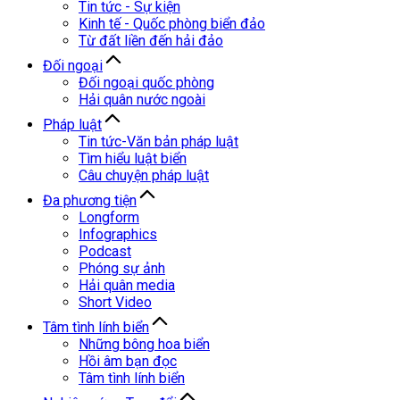
Tin tức - Sự kiện
Kinh tế - Quốc phòng biển đảo
Từ đất liền đến hải đảo
Đối ngoại
Đối ngoại quốc phòng
Hải quân nước ngoài
Pháp luật
Tin tức-Văn bản pháp luật
Tìm hiểu luật biển
Câu chuyện pháp luật
Đa phương tiện
Longform
Infographics
Podcast
Phóng sự ảnh
Hải quân media
Short Video
Tâm tình lính biển
Những bông hoa biển
Hồi âm bạn đọc
Tâm tình lính biển