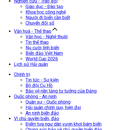
Nghiên cứu - Trao đổi
Giáo dục - Đào tạo
Khoa học công nghệ
Người đi biển cần biết
Chuyển đổi số
Văn hoá - Thể thao
Văn học - Nghệ thuật
Tin thể thao
Nụ cười lính biển
Biển đảo Việt Nam
World Cup 2026
Lịch sử Hải quân
Chính trị
Tin tức - Sự kiện
Bộ đội Cụ Hồ
Bảo vệ nền tảng tư tưởng của Đảng
Quốc phòng - An ninh
Quân sự - Quốc phòng
Hải quân chính quy, hiện đại
An ninh biển đảo
Vì chủ quyền biển, đảo
Điểm tựa ngư dân vươn khơi bám biển
Chung sức bảo vệ chủ quyền biển đảo