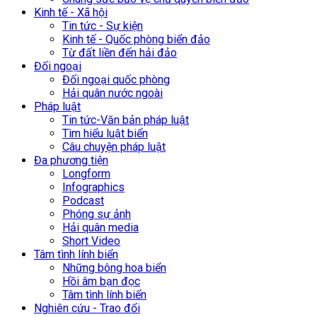
Kinh tế - Xã hội
Tin tức - Sự kiện
Kinh tế - Quốc phòng biển đảo
Từ đất liền đến hải đảo
Đối ngoại
Đối ngoại quốc phòng
Hải quân nước ngoài
Pháp luật
Tin tức-Văn bản pháp luật
Tìm hiểu luật biển
Câu chuyện pháp luật
Đa phương tiện
Longform
Infographics
Podcast
Phóng sự ảnh
Hải quân media
Short Video
Tâm tình lính biển
Những bông hoa biển
Hồi âm bạn đọc
Tâm tình lính biển
Nghiên cứu - Trao đổi