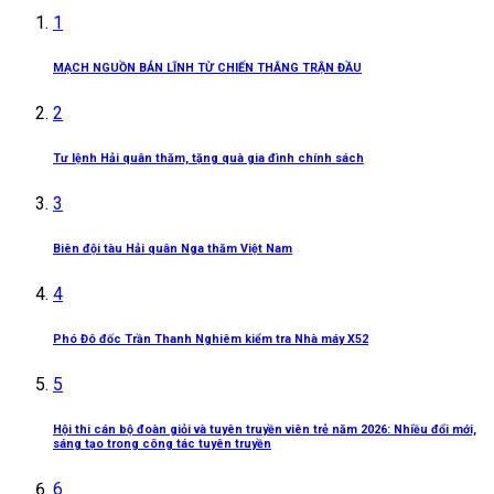
1
MẠCH NGUỒN BẢN LĨNH TỪ CHIẾN THẮNG TRẬN ĐẦU
2
Tư lệnh Hải quân thăm, tặng quà gia đình chính sách
3
Biên đội tàu Hải quân Nga thăm Việt Nam
4
Phó Đô đốc Trần Thanh Nghiêm kiểm tra Nhà máy X52
5
Hội thi cán bộ đoàn giỏi và tuyên truyền viên trẻ năm 2026: Nhiều đổi mới,
sáng tạo trong công tác tuyên truyền
6