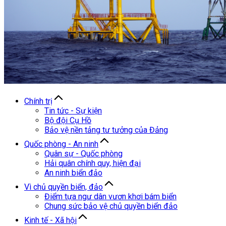
Chính trị
Tin tức - Sự kiện
Bộ đội Cụ Hồ
Bảo vệ nền tảng tư tưởng của Đảng
Quốc phòng - An ninh
Quân sự - Quốc phòng
Hải quân chính quy, hiện đại
An ninh biển đảo
Vì chủ quyền biển, đảo
Điểm tựa ngư dân vươn khơi bám biển
Chung sức bảo vệ chủ quyền biển đảo
Kinh tế - Xã hội