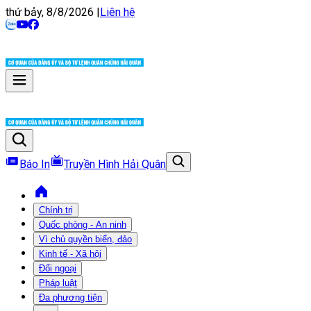
thứ bảy, 8/8/2026
|
Liên hệ
Báo In
Truyền Hình Hải Quân
Chính trị
Quốc phòng - An ninh
Vì chủ quyền biển, đảo
Kinh tế - Xã hội
Đối ngoại
Pháp luật
Đa phương tiện