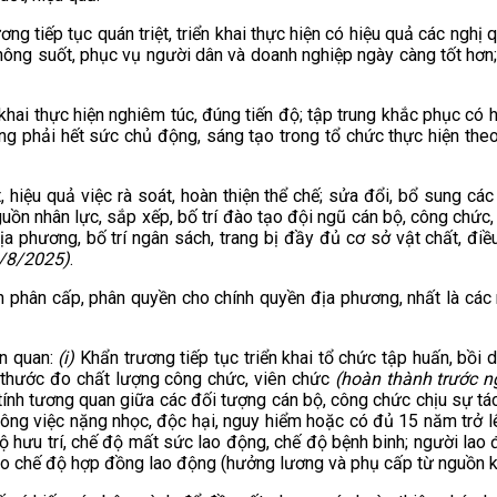
 tiếp tục quán triệt, triển khai thực hiện có hiệu quả các nghị q
ng suốt, phục vụ người dân và doanh nghiệp ngày càng tốt hơn; đồ
khai thực hiện nghiêm túc, đúng tiến độ; tập trung khắc phục có h
ng phải hết sức chủ động, sáng tạo trong tổ chức thực hiện theo
, hiệu quả việc rà soát, hoàn thiện thể chế; sửa đổi, bổ sung cá
uồn nhân lực, sắp xếp, bố trí đào tạo đội ngũ cán bộ, công chức
ịa phương, bố trí ngân sách, trang bị đầy đủ cơ sở vật chất, đi
1/8/2025)
.
ện phân cấp, phân quyền cho chính quyền địa phương, nhất là các 
n quan:
(i)
Khẩn trương tiếp tục triển khai tổ chức tập huấn, bồ
 thước đo chất lượng công chức, viên chức
(hoàn thành trước 
tính tương quan giữa các đối tượng cán bộ, công chức chịu sự tá
ông việc nặng nhọc, độc hại, nguy hiểm hoặc có đủ 15 năm trở lên
độ hưu trí, chế độ mất sức lao động, chế độ bệnh binh; người lao
heo chế độ hợp đồng lao động (hưởng lương và phụ cấp từ nguồn k