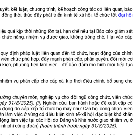
uyết, kết luận, chương trình, kế hoạch công tác có liên quan, bảo
ng thời, thúc đẩy phát triển kinh tế-xã hội, tổ chức tốt
đại hội
iệu quả kịp thời những tồn tại, hạn chế nêu tại Báo cáo giám sát
 chức năng, nhiệm vụ được giao, không trông chờ, ỉ lại vào cấp
c quy định pháp luật liên quan đến tổ chức, hoạt động của chính
, viên chức phù hợp; đẩy mạnh phân cấp, phân quyền; đổi mới cơ
ều kiện, phương tiện làm việc… để bảo đảm mô hình mới tiếp tục
nhiệm vụ phân cấp cho cấp xã, kịp thời điều chỉnh, bổ sung cho
i dưỡng chuyên môn, nghiệp vụ cho đội ngũ công chức, viên chức
ngày 31/8/2025)
.
(ii)
Nghiên cứu, ban hành hoặc đề xuất cấp có
c động do sắp xếp tổ chức bộ máy như: Cán bộ, công chức, viên
 làm việc ở vùng có điều kiện kinh tế-xã hội đặc biệt khó khăn
 động làm việc tại các Hội do Đảng và Nhà nước giao nhiệm vụ ở
inh phí công đoàn)
(hoàn thành trước ngày 31/8/2025)
.