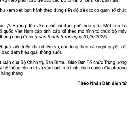
m vụ theo phân cấp để báo cáo Bộ Chính trị xem xét ban hành.
thư xem xét, ban hành theo đúng tiến độ để các cơ quan, tổ chức
ản:
(i)
Hướng dẫn về cơ chế chỉ đạo, phối hợp giữa Mặt trận Tổ
ổ quốc Việt Nam cấp tỉnh, cấp xã theo mô hình tổ chức bộ máy
hệ thống công đoàn
(hoàn thành trước ngày 31/8/2025)
.
 quả việc triển khai nhiệm vụ, nội dung theo các nghị quyết, kết
p bảo đảm hiệu quả, thông suốt.
kết luận của Bộ Chính trị, Ban Bí thư. Giao Ban Tổ chức Trung ương
a hệ thống chính trị và vận hành mô hình chính quyền địa phương
 hằng tháng.
Theo Nhân Dân điện tử