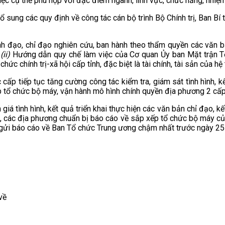
iệc cụ thể phù hợp với đặc điểm ngành, lĩnh vực, chức năng, nhiệ
 sung các quy định về công tác cán bộ trình Bộ Chính trị, Ban Bí 
nh đạo, chỉ đạo nghiên cứu, ban hành theo thẩm quyền các văn b
(ii)
Hướng dẫn quy chế làm việc của Cơ quan Ủy ban Mặt trận T
chức chính trị-xã hội cấp tỉnh, đặc biệt là tài chính, tài sản của 
ấp tiếp tục tăng cường công tác kiểm tra, giám sát tình hình, kết
xếp tổ chức bộ máy, vận hành mô hình chính quyền địa phương 2 cấ
 giá tình hình, kết quả triển khai thực hiện các văn bản chỉ đạo, 
g, các địa phương chuẩn bị báo cáo về sắp xếp tổ chức bộ máy củ
 gửi báo cáo về Ban Tổ chức Trung ương chậm nhất trước ngày 25
về