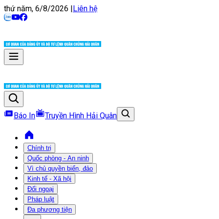
thứ năm, 6/8/2026
|
Liên hệ
Báo In
Truyền Hình Hải Quân
Chính trị
Quốc phòng - An ninh
Vì chủ quyền biển, đảo
Kinh tế - Xã hội
Đối ngoại
Pháp luật
Đa phương tiện