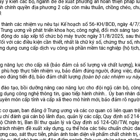
ấy ý kiến các bộ, ngành để đề xuất phương án hoàn thiện pháp luậ
nh chính quyền địa phương 2 cấp còn mâu thuẫn, chồng chéo, chư
)
.
àn thành các nhiệm vụ nêu tại Kế hoạch số 56-KH/BCĐ, ngày 4/7
g ương về phát triển khoa học, công nghệ, đổi mới sáng tạo và
 động do sắp xếp tổ chức bộ máy trước ngày 31/8/2025; sau thời đ
đối với các điều kiện cần thiết, nhất là chữ ký số, chứng thư số, 
ứng dụng cung cấp dịch vụ công và phần mềm tác nghiệp (hộ tịch, 
ng năng lực cho cấp xã (bảo đảm cả số lượng và chất lượng), kiện
o phù hợp thực tiễn nhiệm vụ, bảo đảm đúng người, đúng việc, đú
theo đúng tiến độ, bảo đảm chất lượng
(toàn bộ các nhiệm vụ nà
ai đào tạo, bồi dưỡng nâng cao năng lực cho đội ngũ cán bộ, công 
ng dụng công nghệ thông tin, giao tiếp hành chính... Ủy ban nhân 
uyên môn cấp tỉnh và cấp xã theo mô hình mới, bảo đảm rõ người,
các cơ quan, ban đảng ở Trung ương và các cơ quan có liên quan 
 chí đánh giá cán bộ lãnh đạo, quản lý các cấp; Quy định số 21
 Chính trị, Ban Bí thư quản lý và Quy định số 124-QĐ/TW, ngày
 trách nhiệm đề xuất xây dựng, cụ thể hóa các tiêu chuẩn chức dan
ượng cao, sát thực tiễn, phản ánh toàn diện về phẩm chất chính trị,