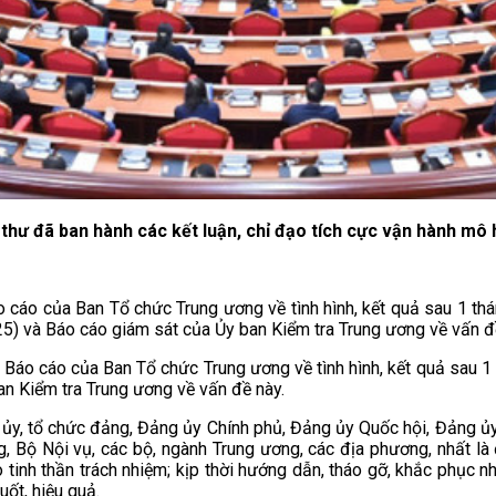
n Bí thư đã ban hành các kết luận, chỉ đạo tích cực vận hành 
 cáo của Ban Tổ chức Trung ương về tình hình, kết quả sau 1 thá
à Báo cáo giám sát của Ủy ban Kiểm tra Trung ương về vấn đề nà
ại Báo cáo của Ban Tổ chức Trung ương về tình hình, kết quả sau 
n Kiểm tra Trung ương về vấn đề này.
ấp ủy, tổ chức đảng, Đảng ủy Chính phủ, Đảng ủy Quốc hội, Đảng 
 Bộ Nội vụ, các bộ, ngành Trung ương, các địa phương, nhất là đ
ao tinh thần trách nhiệm; kịp thời hướng dẫn, tháo gỡ, khắc phục 
ốt, hiệu quả.