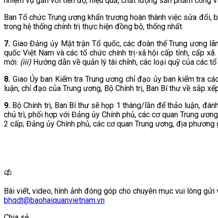
nhiệm vụ gắn với tiến độ, hiệu quả, chất lượng sản phẩm công v
Ban Tổ chức Trung ương khẩn trương hoàn thành việc sửa đổi, bổ
trong hệ thống chính trị thực hiện đồng bộ, thống nhất.
7.
Giao Đảng ủy Mặt trận Tổ quốc, các đoàn thể Trung ương lã
quốc Việt Nam và các tổ chức chính trị-xã hội cấp tỉnh, cấp xã.
mới.
(iii)
Hướng dẫn về quản lý tài chính, các loại quỹ của các tổ 
8.
Giao Ủy ban Kiểm tra Trung ương chỉ đạo ủy ban kiểm tra các c
luận, chỉ đạo của Trung ương, Bộ Chính trị, Ban Bí thư về sắp 
9.
Bộ Chính trị, Ban Bí thư sẽ họp 1 tháng/lần để thảo luận, đánh
chủ trì, phối hợp với Đảng ủy Chính phủ, các cơ quan Trung ươn
2 cấp; Đảng ủy Chính phủ, các cơ quan Trung ương, địa phương
Bài viết, video, hình ảnh đóng góp cho chuyên mục vui lòng gửi 
bhqdt@baohaiquanvietnam.vn
Chia sẻ