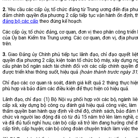
2.
Yêu cầu các cấp ủy, tổ chức đảng từ Trung ương đến địa phương
đảm chính quyền địa phương 2 cấp tiếp tục vận hành ổn định, thô
đảng bộ các cấp
theo đúng kế hoạch.
Các cấp ủy, tổ chức đảng, cơ quan, đơn vị theo phân công triển 
của Ủy ban Kiểm tra Trung ương. Các cơ quan, đơn vị, địa phươ
trên.
3.
Giao Đảng ủy Chính phủ tiếp tục lãnh đạo, chỉ đạo quyết liệt
quyền địa phương 2 cấp; kiện toàn tổ chức bộ máy, xây dựng ng
cấu phân bổ ngân sách tài chính đối với các cấp chính quyền đ
được triển khai thông suốt, hiệu quả
(hoàn thành trước ngày 3
Chỉ đạo các cơ quan rà soát, đánh giá kết quả 2 tháng thực hi
phù hợp và bảo đảm các điều kiện để thực hiện có hiệu quả.
Lãnh đạo, chỉ đạo: (1) Bộ Nội vụ phối hợp với các bộ, ngành liê
cấp xã; xây dựng bộ công cụ đánh giá hiệu quả công việc, làm
thẩm quyền ban hành quy định về chế độ, chính sách, bảo đảm 
chức và người lao động đã có từ đủ 15 năm trở lên làm nghề, c
và đã đủ tuổi nghỉ hưu; cán bộ cấp xã trở lên đang hưởng chế 
cấp tỉnh, cấp huyện; cán bộ công đoàn chuyên trách làm việc t