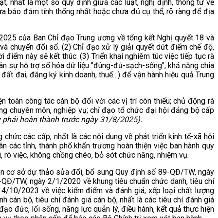
t, nhất là một số quy định giữa các luật, nghị định, thông tư về
a bảo đảm tính thống nhất hoặc chưa đủ cụ thể, rõ ràng để địa
/2025 của Ban Chỉ đạo Trung ương về tổng kết Nghị quyết 18 và
 chuyển đổi số. (2) Chỉ đạo xử lý giải quyết dứt điểm chế độ,
iểm này sẽ kết thúc. (3) Triển khai nghiêm túc việc tiếp tục rà
nhân sự hỗ trợ số hóa dữ liệu "đúng-đủ-sạch-sống"; khả năng chia
đất đai, đăng ký kinh doanh, thuế…) để vận hành hiệu quả Trung
 toàn công tác cán bộ đối với các vị trí còn thiếu; chủ động rà
ng chuyên môn, nghiệp vụ; chỉ đạo tổ chức đại hội đảng bộ cấp
y phải hoàn thành trước ngày 31/8/2025).
chức các cấp; nhất là các nội dung về phát triển kinh tế-xã hội
dân các tỉnh, thành phố khẩn trương hoàn thiện việc ban hành quy
 rõ việc, không chồng chéo, bỏ sót chức năng, nhiệm vụ.
trên cơ sở dự thảo sửa đổi, bổ sung Quy định số 89-QĐ/TW, ngày
4-QĐ/TW, ngày 2/1/2020 về khung tiêu chuẩn chức danh, tiêu chí
 4/10/2023 về việc kiểm điểm và đánh giá, xếp loại chất lượng
h cán bộ, tiêu chí đánh giá cán bộ, nhất là các tiêu chí đánh giá
 đạo đức, lối sống, năng lực quản lý, điều hành, kết quả thực hiện