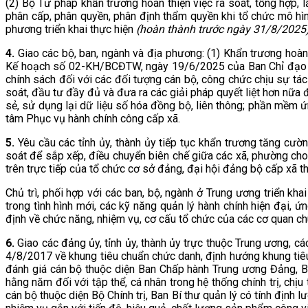
(2) Bộ Tư pháp khẩn trương hoàn thiện việc rà soát, tổng hợp, l
phân cấp, phân quyền, phân định thẩm quyền khi tổ chức mô hì
phương triển khai thực hiện
(hoàn thành trước ngày 31/8/2025
4.
Giao các bộ, ban, ngành và địa phương: (1) Khẩn trương ho
Kế hoạch số 02-KH/BCĐTW, ngày 19/6/2025 của Ban Chỉ đạo Trun
chính sách đối với các đối tượng cán bộ, công chức chịu sự tác
soát, đầu tư đầy đủ và đưa ra các giải pháp quyết liệt hơn nữa 
sẻ, sử dụng lại dữ liệu số hóa đồng bộ, liên thông; phần mềm 
tâm Phục vụ hành chính công cấp xã.
5.
Yêu cầu các tỉnh ủy, thành ủy tiếp tục khẩn trương tăng cườ
soát để sắp xếp, điều chuyển biên chế giữa các xã, phường ch
trên trực tiếp của tổ chức cơ sở đảng, đại hội đảng bộ cấp xã 
Chủ trì, phối hợp với các ban, bộ, ngành ở Trung ương triển kh
trong tình hình mới, các kỹ năng quản lý hành chính hiện đại, ứ
định về chức năng, nhiệm vụ, cơ cấu tổ chức của các cơ quan ch
6.
Giao các đảng ủy, tỉnh ủy, thành ủy trực thuộc Trung ương, 
4/8/2017 về khung tiêu chuẩn chức danh, định hướng khung tiêu
đánh giá cán bộ thuộc diện Ban Chấp hành Trung ương Đảng, Bộ
hằng năm đối với tập thể, cá nhân trong hệ thống chính trị, chịu
cán bộ thuộc diện Bộ Chính trị, Ban Bí thư quản lý có tính định l