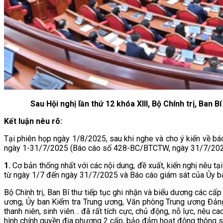
Sau Hội nghị lần thứ 12 khóa XIII, Bộ Chính trị, Ba
Kết luận nêu rõ:
Tại phiên họp ngày 1/8/2025, sau khi nghe và cho ý kiến về báo
ngày 1-31/7/2025 (Báo cáo số 428-BC/BTCTW, ngày 31/7/2025) v
1.
Cơ bản thống nhất với các nội dung, đề xuất, kiến nghị nêu t
từ ngày 1/7 đến ngày 31/7/2025 và Báo cáo giám sát của Ủy ba
Bộ Chính trị, Ban Bí thư tiếp tục ghi nhận và biểu dương các c
ương, Ủy ban Kiểm tra Trung ương, Văn phòng Trung ương Đảng,
thanh niên, sinh viên… đã rất tích cực, chủ động, nỗ lực, nêu c
hình chính quyền địa phương 2 cấp, bảo đảm hoạt động thông su