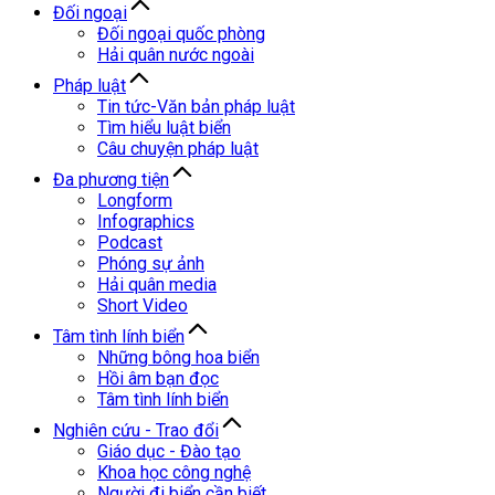
Đối ngoại
Đối ngoại quốc phòng
Hải quân nước ngoài
Pháp luật
Tin tức-Văn bản pháp luật
Tìm hiểu luật biển
Câu chuyện pháp luật
Đa phương tiện
Longform
Infographics
Podcast
Phóng sự ảnh
Hải quân media
Short Video
Tâm tình lính biển
Những bông hoa biển
Hồi âm bạn đọc
Tâm tình lính biển
Nghiên cứu - Trao đổi
Giáo dục - Đào tạo
Khoa học công nghệ
Người đi biển cần biết