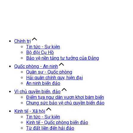
Chính trị
Tin tức - Sự kiện
Bộ đội Cụ Hồ
Bảo vệ nền tảng tư tưởng của Đảng
Quốc phòng - An ninh
Quân sự - Quốc phòng
Hải quân chính quy, hiện đại
An ninh biển đảo
Vì chủ quyền biển, đảo
Điểm tựa ngư dân vươn khơi bám biển
Chung sức bảo vệ chủ quyền biển đảo
Kinh tế - Xã hội
Tin tức - Sự kiện
Kinh tế - Quốc phòng biển đảo
Từ đất liền đến hải đảo