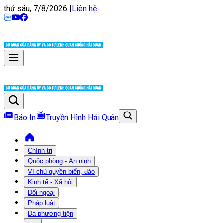
thứ sáu, 7/8/2026
|
Liên hệ
Báo In
Truyền Hình Hải Quân
Chính trị
Quốc phòng - An ninh
Vì chủ quyền biển, đảo
Kinh tế - Xã hội
Đối ngoại
Pháp luật
Đa phương tiện