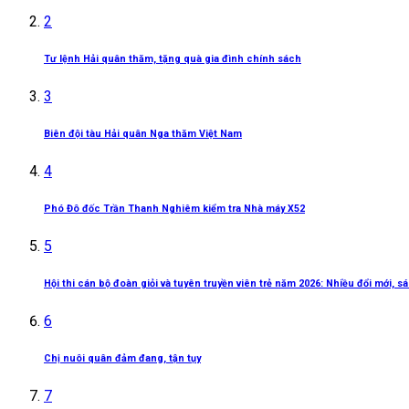
2
Tư lệnh Hải quân thăm, tặng quà gia đình chính sách
3
Biên đội tàu Hải quân Nga thăm Việt Nam
4
Phó Đô đốc Trần Thanh Nghiêm kiểm tra Nhà máy X52
5
Hội thi cán bộ đoàn giỏi và tuyên truyền viên trẻ năm 2026: Nhiều đổi mới, 
6
Chị nuôi quân đảm đang, tận tụy
7