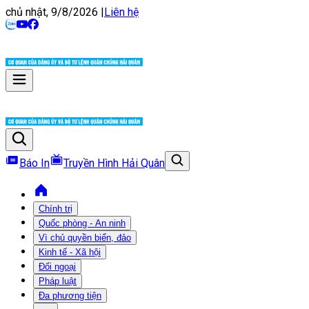
chủ nhật, 9/8/2026
|
Liên hệ
Báo In
Truyền Hình Hải Quân
Chính trị
Quốc phòng - An ninh
Vì chủ quyền biển, đảo
Kinh tế - Xã hội
Đối ngoại
Pháp luật
Đa phương tiện