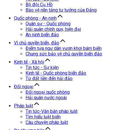
Bộ đội Cụ Hồ
Bảo vệ nền tảng tư tưởng của Đảng
Quốc phòng - An ninh
Quân sự - Quốc phòng
Hải quân chính quy, hiện đại
An ninh biển đảo
Vì chủ quyền biển, đảo
Điểm tựa ngư dân vươn khơi bám biển
Chung sức bảo vệ chủ quyền biển đảo
Kinh tế - Xã hội
Tin tức - Sự kiện
Kinh tế - Quốc phòng biển đảo
Từ đất liền đến hải đảo
Đối ngoại
Đối ngoại quốc phòng
Hải quân nước ngoài
Pháp luật
Tin tức-Văn bản pháp luật
Tìm hiểu luật biển
Câu chuyện pháp luật