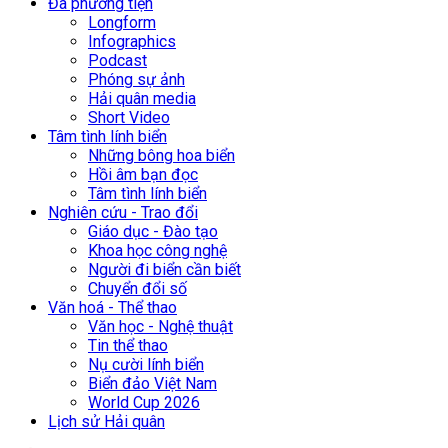
Đa phương tiện
Longform
Infographics
Podcast
Phóng sự ảnh
Hải quân media
Short Video
Tâm tình lính biển
Những bông hoa biển
Hồi âm bạn đọc
Tâm tình lính biển
Nghiên cứu - Trao đổi
Giáo dục - Đào tạo
Khoa học công nghệ
Người đi biển cần biết
Chuyển đổi số
Văn hoá - Thể thao
Văn học - Nghệ thuật
Tin thể thao
Nụ cười lính biển
Biển đảo Việt Nam
World Cup 2026
Lịch sử Hải quân