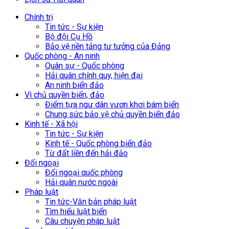
Chính trị
Tin tức - Sự kiện
Bộ đội Cụ Hồ
Bảo vệ nền tảng tư tưởng của Đảng
Quốc phòng - An ninh
Quân sự - Quốc phòng
Hải quân chính quy, hiện đại
An ninh biển đảo
Vì chủ quyền biển, đảo
Điểm tựa ngư dân vươn khơi bám biển
Chung sức bảo vệ chủ quyền biển đảo
Kinh tế - Xã hội
Tin tức - Sự kiện
Kinh tế - Quốc phòng biển đảo
Từ đất liền đến hải đảo
Đối ngoại
Đối ngoại quốc phòng
Hải quân nước ngoài
Pháp luật
Tin tức-Văn bản pháp luật
Tìm hiểu luật biển
Câu chuyện pháp luật