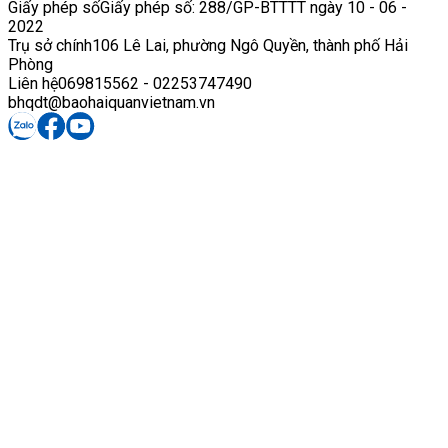
Giấy phép số
Giấy phép số: 288/GP-BTTTT ngày 10 - 06 -
2022
Trụ sở chính
106 Lê Lai, phường Ngô Quyền, thành phố Hải
Phòng
Liên hệ
069815562 - 02253747490
bhqdt@baohaiquanvietnam.vn