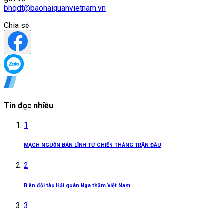
bhqdt@baohaiquanvietnam.vn
Chia sẻ
Tin đọc nhiều
1
MẠCH NGUỒN BẢN LĨNH TỪ CHIẾN THẮNG TRẬN ĐẦU
2
Biên đội tàu Hải quân Nga thăm Việt Nam
3