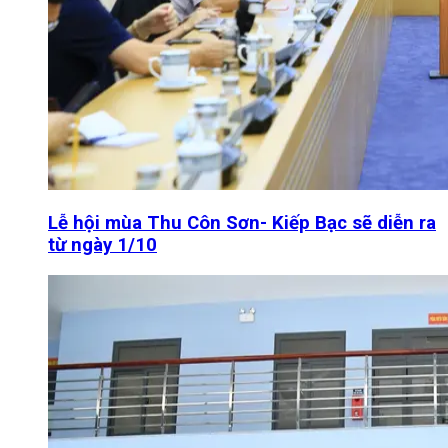
Lễ hội mùa Thu Côn Sơn- Kiếp Bạc sẽ diễn ra
từ ngày 1/10