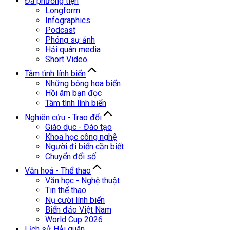
Đa phương tiện
Longform
Infographics
Podcast
Phóng sự ảnh
Hải quân media
Short Video
Tâm tình lính biển
Những bông hoa biển
Hồi âm bạn đọc
Tâm tình lính biển
Nghiên cứu - Trao đổi
Giáo dục - Đào tạo
Khoa học công nghệ
Người đi biển cần biết
Chuyển đổi số
Văn hoá - Thể thao
Văn học - Nghệ thuật
Tin thể thao
Nụ cười lính biển
Biển đảo Việt Nam
World Cup 2026
Lịch sử Hải quân