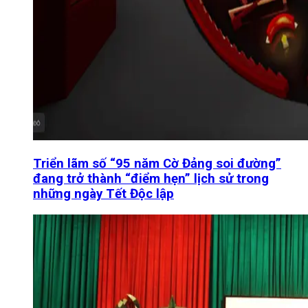
Triển lãm số “95 năm Cờ Đảng soi đường”
đang trở thành “điểm hẹn” lịch sử trong
những ngày Tết Độc lập