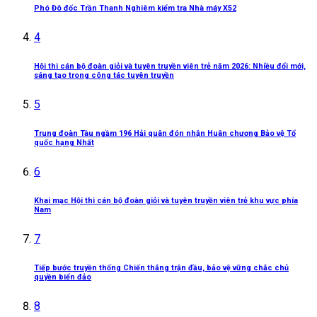
Phó Đô đốc Trần Thanh Nghiêm kiểm tra Nhà máy X52
4
Hội thi cán bộ đoàn giỏi và tuyên truyền viên trẻ năm 2026: Nhiều đổi mới,
sáng tạo trong công tác tuyên truyền
5
Trung đoàn Tàu ngầm 196 Hải quân đón nhận Huân chương Bảo vệ Tổ
quốc hạng Nhất
6
Khai mạc Hội thi cán bộ đoàn giỏi và tuyên truyền viên trẻ khu vực phía
Nam
7
Tiếp bước truyền thống Chiến thắng trận đầu, bảo vệ vững chắc chủ
quyền biển đảo
8