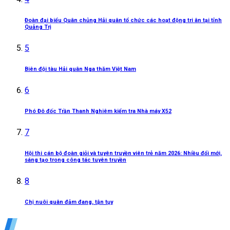
Đoàn đại biểu Quân chủng Hải quân tổ chức các hoạt động tri ân tại tỉnh
Quảng Trị
5
Biên đội tàu Hải quân Nga thăm Việt Nam
6
Phó Đô đốc Trần Thanh Nghiêm kiểm tra Nhà máy X52
7
Hội thi cán bộ đoàn giỏi và tuyên truyền viên trẻ năm 2026: Nhiều đổi mới,
sáng tạo trong công tác tuyên truyền
8
Chị nuôi quân đảm đang, tận tụy