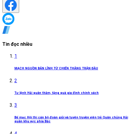
Tin đọc nhiều
1
MẠCH NGUỒN BẢN LĨNH TỪ CHIẾN THẮNG TRẬN ĐẦU
2
Tư lệnh Hải quân thăm, tặng quà gia đình chính sách
3
Bế mạc Hội thi cán bộ đoàn giỏi và tuyên truyền viên trẻ Quân chủng Hải
quân khu vực phía Bắc
4