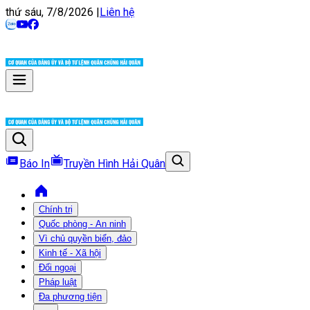
thứ sáu, 7/8/2026
|
Liên hệ
Báo In
Truyền Hình Hải Quân
Chính trị
Quốc phòng - An ninh
Vì chủ quyền biển, đảo
Kinh tế - Xã hội
Đối ngoại
Pháp luật
Đa phương tiện