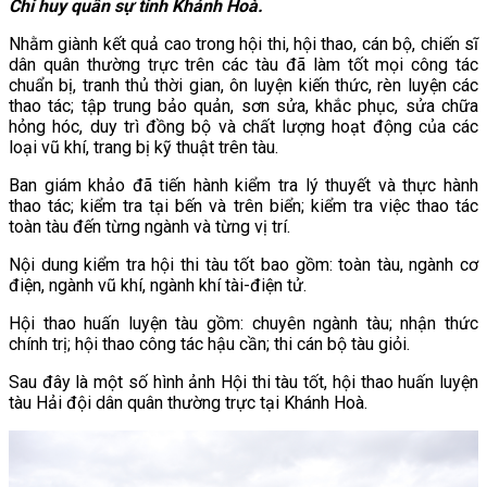
Chỉ huy quân sự tỉnh Khánh Hoà.
Nhằm giành kết quả cao trong hội thi, hội thao, cán bộ, chiến sĩ
dân quân thường trực trên các tàu đã làm tốt mọi công tác
chuẩn bị, tranh thủ thời gian, ôn luyện kiến thức, rèn luyện các
thao tác; tập trung bảo quản, sơn sửa, khắc phục, sửa chữa
hỏng hóc, duy trì đồng bộ và chất lượng hoạt động của các
loại vũ khí, trang bị kỹ thuật trên tàu.
Ban giám khảo đã tiến hành kiểm tra lý thuyết và thực hành
thao tác; kiểm tra tại bến và trên biển; kiểm tra việc thao tác
toàn tàu đến từng ngành và từng vị trí.
Nội dung kiểm tra hội thi tàu tốt bao gồm: toàn tàu, ngành cơ
điện, ngành vũ khí, ngành khí tài-điện tử.
Hội thao huấn luyện tàu gồm: chuyên ngành tàu; nhận thức
chính trị; hội thao công tác hậu cần; thi cán bộ tàu giỏi.
Sau đây là một số hình ảnh Hội thi tàu tốt, hội thao huấn luyện
tàu Hải đội dân quân thường trực tại Khánh Hoà.