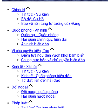
Chính trị
Tin tức - Sự kiện
Bộ đội Cụ Hồ
Bảo vệ nền tảng tư tưởng của Đảng
Quốc phòng - An ninh
Quân sự - Quốc phòng
Hải quân chính quy, hiện đại
An ninh biển đảo
Vì chủ quyền biển, đảo
Điểm tựa ngư dân vươn khơi bám biển
Chung sức bảo vệ chủ quyền biển đảo
Kinh tế - Xã hội
Tin tức - Sự kiện
Kinh tế - Quốc phòng biển đảo
Từ đất liền đến hải đảo
Đối ngoại
Đối ngoại quốc phòng
Hải quân nước ngoài
Pháp luật
Tin tức-Văn bản pháp luật