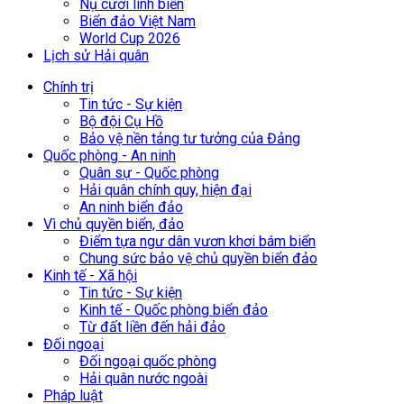
Nụ cười lính biển
Biển đảo Việt Nam
World Cup 2026
Lịch sử Hải quân
Chính trị
Tin tức - Sự kiện
Bộ đội Cụ Hồ
Bảo vệ nền tảng tư tưởng của Đảng
Quốc phòng - An ninh
Quân sự - Quốc phòng
Hải quân chính quy, hiện đại
An ninh biển đảo
Vì chủ quyền biển, đảo
Điểm tựa ngư dân vươn khơi bám biển
Chung sức bảo vệ chủ quyền biển đảo
Kinh tế - Xã hội
Tin tức - Sự kiện
Kinh tế - Quốc phòng biển đảo
Từ đất liền đến hải đảo
Đối ngoại
Đối ngoại quốc phòng
Hải quân nước ngoài
Pháp luật