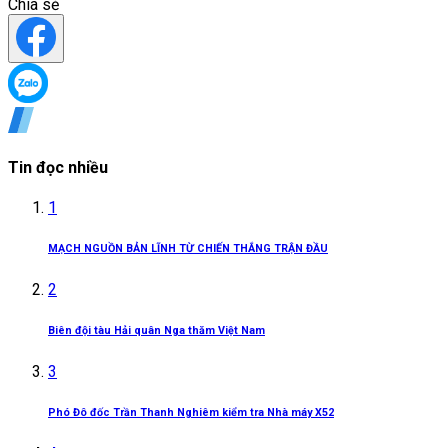
Chia sẻ
Tin đọc nhiều
1
MẠCH NGUỒN BẢN LĨNH TỪ CHIẾN THẮNG TRẬN ĐẦU
2
Biên đội tàu Hải quân Nga thăm Việt Nam
3
Phó Đô đốc Trần Thanh Nghiêm kiểm tra Nhà máy X52