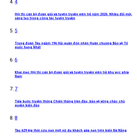
4
Hội thi cán bộ đoàn giỏi và tuyên truyền viên trẻ năm 2026: Nhiều đổi mới,
sáng tạo trong công tác tuyên truyền
5
Trung đoàn Tàu ngầm 196 Hải quân đón nhận Huân chương Bảo vệ Tổ
quốc hạng Nhất
6
Khai mạc Hội thi cán bộ đoàn giỏi và tuyên truyền viên trẻ khu vực phía
Nam
7
Tiếp bước truyền thống Chiến thắng trận đầu, bảo vệ vững chắc chủ
quyền biển đảo
8
Tàu 629 kịp thời cứu nạn một nữ du khách gặp nạn trên biển Đà Nẵng