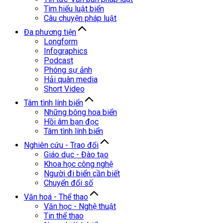
Tìm hiểu luật biển
Câu chuyện pháp luật
Đa phương tiện
Longform
Infographics
Podcast
Phóng sự ảnh
Hải quân media
Short Video
Tâm tình lính biển
Những bông hoa biển
Hồi âm bạn đọc
Tâm tình lính biển
Nghiên cứu - Trao đổi
Giáo dục - Đào tạo
Khoa học công nghệ
Người đi biển cần biết
Chuyển đổi số
Văn hoá - Thể thao
Văn học - Nghệ thuật
Tin thể thao