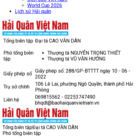
World Cup 2026
Lịch sử Hải quân
Tổng biên tập
Đại tá CAO VĂN DÂN
Phó tổng biên
Thượng tá NGUYỄN TRỌNG THIẾT
tập
Thượng tá VŨ VĂN HƯỞNG
Giấy phép số: 288/GP-BTTTT ngày 10 - 06 -
Giấy phép số
2022
106 Lê Lai, phường Ngô Quyền, thành phố Hải
Trụ sở chính
Phòng
069815562 - 02253747490
Liên hệ
bhqdt@baohaiquanvietnam.vn
Tổng biên tập
Đại tá CAO VĂN DÂN
Phó tổng biên tập