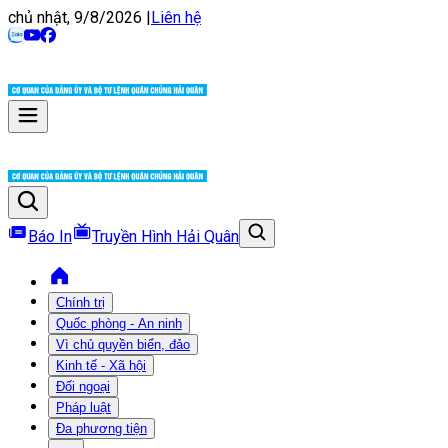
chủ nhật, 9/8/2026
|
Liên hệ
Báo In
Truyền Hình Hải Quân
Chính trị
Quốc phòng - An ninh
Vì chủ quyền biển, đảo
Kinh tế - Xã hội
Đối ngoại
Pháp luật
Đa phương tiện