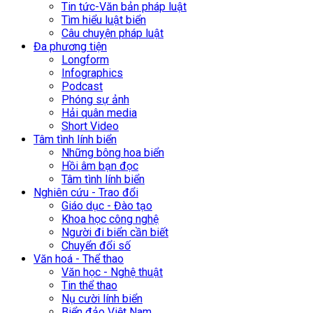
Tin tức-Văn bản pháp luật
Tìm hiểu luật biển
Câu chuyện pháp luật
Đa phương tiện
Longform
Infographics
Podcast
Phóng sự ảnh
Hải quân media
Short Video
Tâm tình lính biển
Những bông hoa biển
Hồi âm bạn đọc
Tâm tình lính biển
Nghiên cứu - Trao đổi
Giáo dục - Đào tạo
Khoa học công nghệ
Người đi biển cần biết
Chuyển đổi số
Văn hoá - Thể thao
Văn học - Nghệ thuật
Tin thể thao
Nụ cười lính biển
Biển đảo Việt Nam