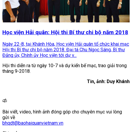
Học viện Hải quân: Hội thi Bí thư chi bộ năm 2018
Ngày 22-8, tại Khánh Hòa, Học viện Hải quân tổ chức khai mạc
Hội thi Bí thư chi bộ năm 2018. Đại tá Chu Ngọc Sáng, Bí thư
Đảng ủy, Chính ủy Học viện tới dự v...
Hội thi diễn ra từ ngày 10-7 và dự kiến bế mạc, trao giải trong
tháng 9-2018.
Tin, ảnh: Duy Khánh
Bài viết, video, hình ảnh đóng góp cho chuyên mục vui lòng
gửi về
bhqdt@baohaiquanvietnam.vn