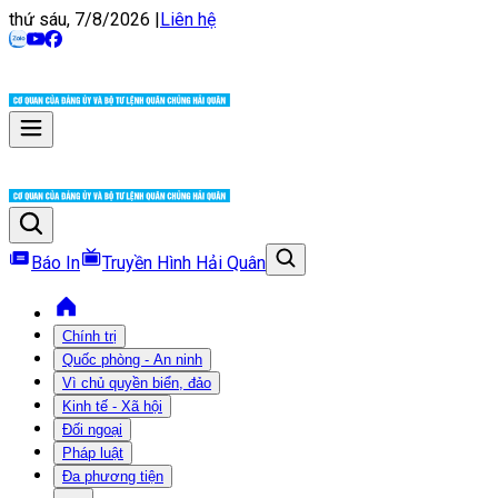
thứ sáu, 7/8/2026
|
Liên hệ
Báo In
Truyền Hình Hải Quân
Chính trị
Quốc phòng - An ninh
Vì chủ quyền biển, đảo
Kinh tế - Xã hội
Đối ngoại
Pháp luật
Đa phương tiện