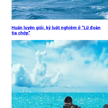
Huấn luyện giỏi, kỷ luật nghiêm ở “Lữ đoàn
tia chớp”