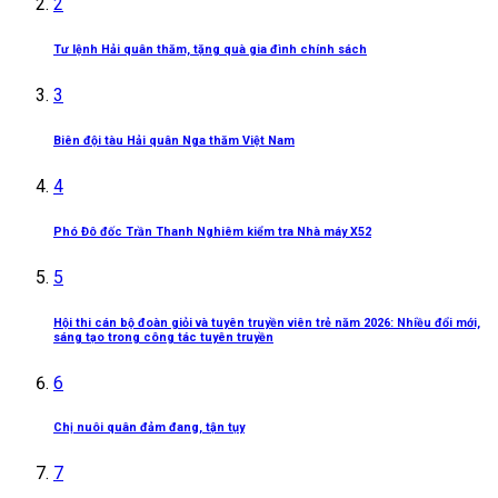
2
Tư lệnh Hải quân thăm, tặng quà gia đình chính sách
3
Biên đội tàu Hải quân Nga thăm Việt Nam
4
Phó Đô đốc Trần Thanh Nghiêm kiểm tra Nhà máy X52
5
Hội thi cán bộ đoàn giỏi và tuyên truyền viên trẻ năm 2026: Nhiều đổi mới,
sáng tạo trong công tác tuyên truyền
6
Chị nuôi quân đảm đang, tận tụy
7