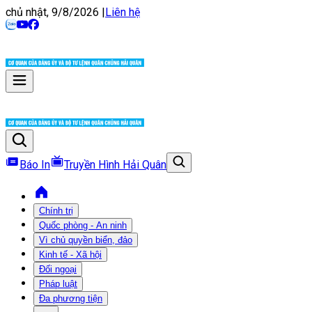
chủ nhật, 9/8/2026
|
Liên hệ
Báo In
Truyền Hình Hải Quân
Chính trị
Quốc phòng - An ninh
Vì chủ quyền biển, đảo
Kinh tế - Xã hội
Đối ngoại
Pháp luật
Đa phương tiện