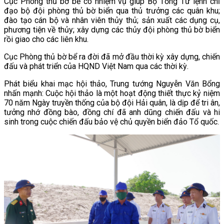
Cục Phòng thủ bờ bể có nhiệm vụ giúp Bộ Tổng Tư lệnh chỉ
đạo bộ đội phòng thủ bờ biển qua thủ trưởng các quân khu;
đào tạo cán bộ và nhân viên thủy thủ; sản xuất các dụng cụ,
phương tiện về thủy; xây dựng các thủy đội phòng thủ bờ biển
rồi giao cho các liên khu.
Cục Phòng thủ bờ bể ra đời đã mở đầu thời kỳ xây dựng, chiến
đấu và phát triển của HQND Việt Nam qua các thời kỳ.
Phát biểu khai mạc hội thảo, Trung tướng Nguyễn Văn Bổng
nhấn mạnh: Cuộc hội thảo là một hoạt động thiết thực kỷ niệm
70 năm Ngày truyền thống của bộ đội Hải quân, là dịp để tri ân,
tưởng nhớ đồng bào, đồng chí đã anh dũng chiến đấu và hi
sinh trong cuộc chiến đấu bảo vệ chủ quyền biển đảo Tổ quốc.