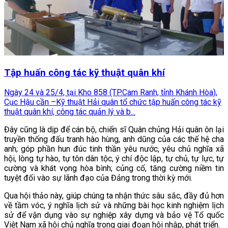
Tập huấn công tác kỹ thuật quân khí
Ngày 24 và 25/4, tại Kho 858 (TP.Cam Ranh, tỉnh Khánh Hòa),
Cục Hậu cần –Kỹ thuật Hải quân tổ chức tập huấn công tác kỹ
thuật quân khí, công tác quản lý và b...
Đây cũng là dịp để cán bộ, chiến sĩ Quân chủng Hải quân ôn lại
truyền thống đấu tranh hào hùng, anh dũng của các thế hệ cha
anh; góp phần hun đúc tinh thần yêu nước, yêu chủ nghĩa xã
hội, lòng tự hào, tự tôn dân tộc, ý chí độc lập, tự chủ, tự lực, tự
cường và khát vọng hòa bình; củng cố, tăng cường niềm tin
tuyệt đối vào sự lãnh đạo của Đảng trong thời kỳ mới.
Qua hội thảo này, giúp chúng ta nhận thức sâu sắc, đầy đủ hơn
về tầm vóc, ý nghĩa lịch sử và những bài học kinh nghiệm lịch
sử để vận dụng vào sự nghiệp xây dựng và bảo vệ Tổ quốc
Việt Nam xã hội chủ nghĩa trong giai đoạn hội nhập, phát triển.