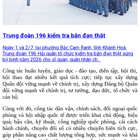
Trung đoàn 196 kiểm tra bắn đạn thật
Ngày 1 và 2/7, tại phường Bắc Cam Ranh, tỉnh Khánh Hoà,
Trung đoàn 196 Hải quân tổ chức kiểm tra bắn đạn thật súng
bộ binh năm 2026 cho sĩ quan, quân nhân ch...
Công tác huấn luyện, giáo dục - đào tạo, diễn tập, hội thi,
hội thao đạt nhiều kết quả tích cực; tiếp tục xây dựng
Quân đội vững mạnh về chính trị, xây dựng Đảng bộ Quân
đội vững mạnh về chính trị, tư tưởng, đạo đức, tổ chức và
cán bộ.
Cùng với đó, công tác dân vận, chính sách, đối ngoại quốc
phòng và hội nhập quốc tế được triển khai chủ động, hiệu
quả; hậu cần, kỹ thuật, công nghiệp quốc phòng, cải cách
hành chính, chuyển đổi số có nhiều chuyển biến tích cực,
góp phần nâng cao chất lượng tổng hợp, sức mạnh và khả