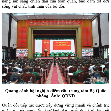
năng sẵn sàng chiến đấu của toàn quân, bảo đảm tốt đời
sống vật chất, tinh thần của bộ đội.
Quang cảnh hội nghị ở điểm cầu trung tâm Bộ Quốc
phòng. Ảnh: QĐND
Quân đội tiếp tục được xây dựng vững mạnh về chính trị;
giữ vững và tăng cường sự lãnh đạo tuyệt đối, trực tiếp về