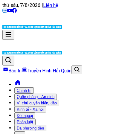
thứ sáu, 7/8/2026
|
Liên hệ
Báo In
Truyền Hình Hải Quân
Chính trị
Quốc phòng - An ninh
Vì chủ quyền biển, đảo
Kinh tế - Xã hội
Đối ngoại
Pháp luật
Đa phương tiện