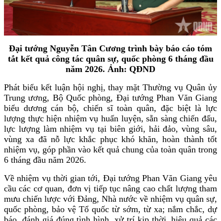
Đại tướng Nguyễn Tân Cương trình bày báo cáo tóm
tắt kết quả công tác quân sự, quốc phòng 6 tháng đầu
năm 2026. Ảnh: QĐND
Phát biểu kết luận hội nghị, thay mặt Thường vụ Quân ủy
Trung ương, Bộ Quốc phòng, Đại tướng Phan Văn Giang
biểu dương cán bộ, chiến sĩ toàn quân, đặc biệt là lực
lượng thực hiện nhiệm vụ huấn luyện, sẵn sàng chiến đấu,
lực lượng làm nhiệm vụ tại biên giới, hải đảo, vùng sâu,
vùng xa đã nỗ lực khắc phục khó khăn, hoàn thành tốt
nhiệm vụ, góp phần vào kết quả chung của toàn quân trong
6 tháng đầu năm 2026.
Về nhiệm vụ thời gian tới, Đại tướng Phan Văn Giang yêu
cầu các cơ quan, đơn vị tiếp tục nâng cao chất lượng tham
mưu chiến lược với Đảng, Nhà nước về nhiệm vụ quân sự,
quốc phòng, bảo vệ Tổ quốc từ sớm, từ xa; nắm chắc, dự
báo, đánh giá đúng tình hình, xử trí kịp thời, hiệu quả các