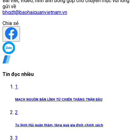
Bài viết, video, hình ảnh đóng góp cho chuyên mục vui lòng
gửi về
bhqdt@baohaiquanvietnam.vn
Chia sẻ
Tin đọc nhiều
1
MẠCH NGUỒN BẢN LĨNH TỪ CHIẾN THẮNG TRẬN ĐẦU
2
Tư lệnh Hải quân thăm, tặng quà gia đình chính sách
3