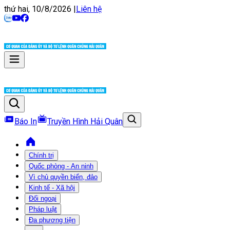
thứ hai, 10/8/2026
|
Liên hệ
Báo In
Truyền Hình Hải Quân
Chính trị
Quốc phòng - An ninh
Vì chủ quyền biển, đảo
Kinh tế - Xã hội
Đối ngoại
Pháp luật
Đa phương tiện