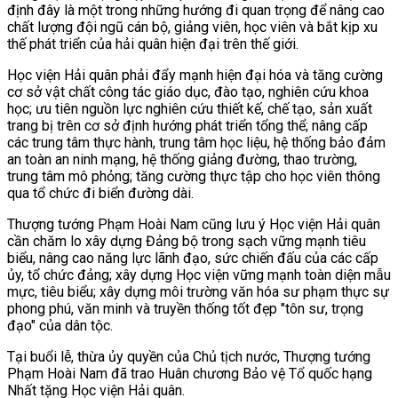
định đây là một trong những hướng đi quan trọng để nâng cao
chất lượng đội ngũ cán bộ, giảng viên, học viên và bắt kịp xu
thế phát triển của hải quân hiện đại trên thế giới.
Học viện Hải quân phải đẩy mạnh hiện đại hóa và tăng cường
cơ sở vật chất công tác giáo dục, đào tạo, nghiên cứu khoa
học; ưu tiên nguồn lực nghiên cứu thiết kế, chế tạo, sản xuất
trang bị trên cơ sở định hướng phát triển tổng thể; nâng cấp
các trung tâm thực hành, trung tâm học liệu, hệ thống bảo đảm
an toàn an ninh mạng, hệ thống giảng đường, thao trường,
trung tâm mô phỏng; tăng cường thực tập cho học viên thông
qua tổ chức đi biển đường dài.
Thượng tướng Phạm Hoài Nam cũng lưu ý Học viện Hải quân
cần chăm lo xây dựng Đảng bộ trong sạch vững mạnh tiêu
biểu, nâng cao năng lực lãnh đạo, sức chiến đấu của các cấp
ủy, tổ chức đảng; xây dựng Học viện vững mạnh toàn diện mẫu
mực, tiêu biểu; xây dựng môi trường văn hóa sư phạm thực sự
phong phú, văn minh và truyền thống tốt đẹp "tôn sư, trọng
đạo" của dân tộc.
Tại buổi lễ, thừa ủy quyền của Chủ tịch nước, Thượng tướng
Phạm Hoài Nam đã trao Huân chương Bảo vệ Tổ quốc hạng
Nhất tặng Học viện Hải quân.