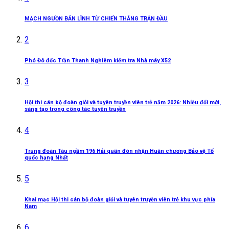
MẠCH NGUỒN BẢN LĨNH TỪ CHIẾN THẮNG TRẬN ĐẦU
2
Phó Đô đốc Trần Thanh Nghiêm kiểm tra Nhà máy X52
3
Hội thi cán bộ đoàn giỏi và tuyên truyền viên trẻ năm 2026: Nhiều đổi mới,
sáng tạo trong công tác tuyên truyền
4
Trung đoàn Tàu ngầm 196 Hải quân đón nhận Huân chương Bảo vệ Tổ
quốc hạng Nhất
5
Khai mạc Hội thi cán bộ đoàn giỏi và tuyên truyền viên trẻ khu vực phía
Nam
6