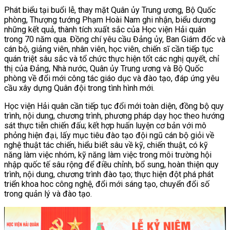
Phát biểu tại buổi lễ, thay mặt Quân ủy Trung ương, Bộ Quốc
phòng, Thượng tướng Phạm Hoài Nam ghi nhận, biểu dương
những kết quả, thành tích xuất sắc của Học viện Hải quân
trong 70 năm qua. Đồng chí yêu cầu Đảng ủy, Ban Giám đốc và
cán bộ, giảng viên, nhân viên, học viên, chiến sĩ cần tiếp tục
quán triệt sâu sắc và tổ chức thực hiện tốt các nghị quyết, chỉ
thị của Đảng, Nhà nước, Quân ủy Trung ương và Bộ Quốc
phòng về đổi mới công tác giáo dục và đào tạo, đáp ứng yêu
cầu xây dựng Quân đội trong tình hình mới.
Học viện Hải quân cần tiếp tục đổi mới toàn diện, đồng bộ quy
trình, nội dung, chương trình, phương pháp dạy học theo hướng
sát thực tiễn chiến đấu; kết hợp huấn luyện cơ bản với mô
phỏng hiện đại, lấy mục tiêu đào tạo đội ngũ cán bộ giỏi về
nghệ thuật tác chiến, hiểu biết sâu về kỹ, chiến thuật, có kỹ
năng làm việc nhóm, kỹ năng làm việc trong môi trường hội
nhập quốc tế sâu rộng để điều chỉnh, bổ sung, hoàn thiện quy
trình, nội dung, chương trình đào tạo; thực hiện đột phá phát
triển khoa hoc công nghệ, đổi mới sáng tạo, chuyển đổi số
trong quản lý và đào tạo.