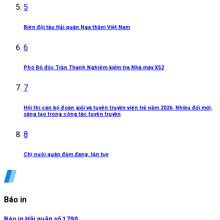
5
Biên đội tàu Hải quân Nga thăm Việt Nam
6
Phó Đô đốc Trần Thanh Nghiêm kiểm tra Nhà máy X52
7
Hội thi cán bộ đoàn giỏi và tuyên truyền viên trẻ năm 2026: Nhiều đổi mới,
sáng tạo trong công tác tuyên truyền
8
Chị nuôi quân đảm đang, tận tụy
Báo in
Báo in Hải quân số 1790