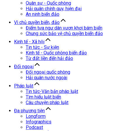
Quân sự - Quốc phòng
Hải quân chính quy, hiện đại
An ninh biển đảo
Vì chủ quyền biển, đảo
Điểm tựa ngư dân vươn khơi bám biển
Chung sức bảo vệ chủ quyền biển đảo
Kinh tế - Xã hội
Tin tức - Sự kiện
Kinh tế - Quốc phòng biển đảo
Từ đất liền đến hải đảo
Đối ngoại
Đối ngoại quốc phòng
Hải quân nước ngoài
Pháp luật
Tin tức-Văn bản pháp luật
Tìm hiểu luật biển
Câu chuyện pháp luật
Đa phương tiện
Longform
Infographics
Podcast