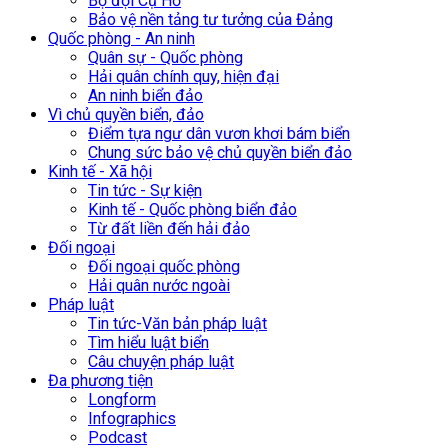
Bộ đội Cụ Hồ
Bảo vệ nền tảng tư tưởng của Đảng
Quốc phòng - An ninh
Quân sự - Quốc phòng
Hải quân chính quy, hiện đại
An ninh biển đảo
Vì chủ quyền biển, đảo
Điểm tựa ngư dân vươn khơi bám biển
Chung sức bảo vệ chủ quyền biển đảo
Kinh tế - Xã hội
Tin tức - Sự kiện
Kinh tế - Quốc phòng biển đảo
Từ đất liền đến hải đảo
Đối ngoại
Đối ngoại quốc phòng
Hải quân nước ngoài
Pháp luật
Tin tức-Văn bản pháp luật
Tìm hiểu luật biển
Câu chuyện pháp luật
Đa phương tiện
Longform
Infographics
Podcast