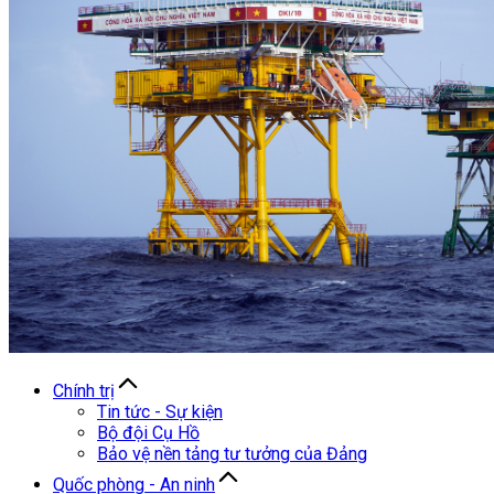
Chính trị
Tin tức - Sự kiện
Bộ đội Cụ Hồ
Bảo vệ nền tảng tư tưởng của Đảng
Quốc phòng - An ninh