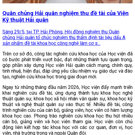
Quân chủng Hải quân nghiệm thu đề tài của Viện
Kỹ thuật Hải quân
Sáng 29/5, tại TP. Hải Phòng, Hội đồng nghiệm thu Quân
chủng Hải quân tổ chức nghiệm thu thẩm định tài liệu dấu A
sản phẩm đề tài khoa học công nghệ làm cơ s...
Trên cơ sở đó, công tác nghiên cứu khoa học của Học viện đã
có bước phát triển vượt bậc, đạt những thành tựu quan trọng,
góp phần xây dựng Học viện Hải quân cách mạng, chính quy,
tinh nhuệ, hiện đại, đáp ứng yêu cầu nhiệm vụ giáo dục và đào
tạo, nghiên cứu khoa học trong giai đoạn mới.
Ngay từ những tháng đầu năm 2026, Học viện đẩy mạnh triển
khai nghiên cứu đề tài, ứng dụng thành tựu khoa học nghệ
thuật quân sự, khoa học xã hội nhân văn quân sự, khoa học kỹ
thuật và nghệ thuật quân sự vào thực tế. Nhiều đề tài, công
trình nghiên cứu của cán bộ, giảng viên, học viên có hàm lượng
khoa học cao. Phong trào nghiên cứu khoa học thu hút nhiều
cán bộ, giảng viên và học viên tham gia. Học viện còn chủ
động liên kết hợp tác khoa học với các cơ quan, đơn vị, học
viện, nhà trường trong và ngoài Quân đội.