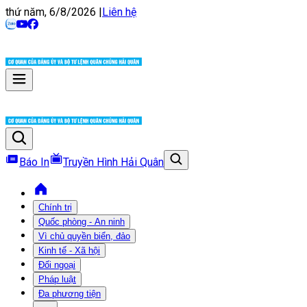
thứ năm, 6/8/2026
|
Liên hệ
Báo In
Truyền Hình Hải Quân
Chính trị
Quốc phòng - An ninh
Vì chủ quyền biển, đảo
Kinh tế - Xã hội
Đối ngoại
Pháp luật
Đa phương tiện