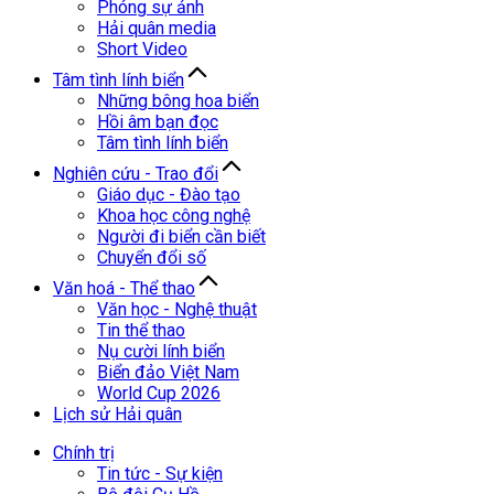
Phóng sự ảnh
Hải quân media
Short Video
Tâm tình lính biển
Những bông hoa biển
Hồi âm bạn đọc
Tâm tình lính biển
Nghiên cứu - Trao đổi
Giáo dục - Đào tạo
Khoa học công nghệ
Người đi biển cần biết
Chuyển đổi số
Văn hoá - Thể thao
Văn học - Nghệ thuật
Tin thể thao
Nụ cười lính biển
Biển đảo Việt Nam
World Cup 2026
Lịch sử Hải quân
Chính trị
Tin tức - Sự kiện