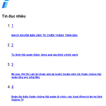
Tin đọc nhiều
1
MẠCH NGUỒN BẢN LĨNH TỪ CHIẾN THẮNG TRẬN ĐẦU
2
Tư lệnh Hải quân thăm, tặng quà gia đình chính sách
3
Bế mạc Hội thi cán bộ đoàn giỏi và tuyên truyền viên trẻ Quân chủng Hải
quân khu vực phía Bắc
4
Đoàn đại biểu Quân chủng Hải quân tổ chức các hoạt động tri ân tại tỉnh
Quảng Trị