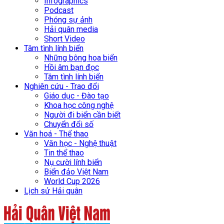
Infographics
Podcast
Phóng sự ảnh
Hải quân media
Short Video
Tâm tình lính biển
Những bông hoa biển
Hồi âm bạn đọc
Tâm tình lính biển
Nghiên cứu - Trao đổi
Giáo dục - Đào tạo
Khoa học công nghệ
Người đi biển cần biết
Chuyển đổi số
Văn hoá - Thể thao
Văn học - Nghệ thuật
Tin thể thao
Nụ cười lính biển
Biển đảo Việt Nam
World Cup 2026
Lịch sử Hải quân