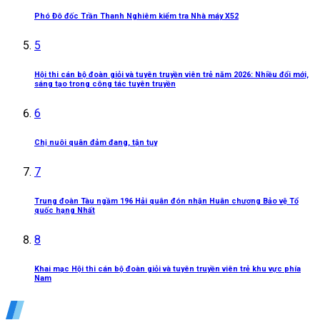
Phó Đô đốc Trần Thanh Nghiêm kiểm tra Nhà máy X52
5
Hội thi cán bộ đoàn giỏi và tuyên truyền viên trẻ năm 2026: Nhiều đổi mới,
sáng tạo trong công tác tuyên truyền
6
Chị nuôi quân đảm đang, tận tụy
7
Trung đoàn Tàu ngầm 196 Hải quân đón nhận Huân chương Bảo vệ Tổ
quốc hạng Nhất
8
Khai mạc Hội thi cán bộ đoàn giỏi và tuyên truyền viên trẻ khu vực phía
Nam