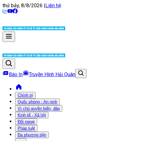
thứ bảy, 8/8/2026
|
Liên hệ
Báo In
Truyền Hình Hải Quân
Chính trị
Quốc phòng - An ninh
Vì chủ quyền biển, đảo
Kinh tế - Xã hội
Đối ngoại
Pháp luật
Đa phương tiện