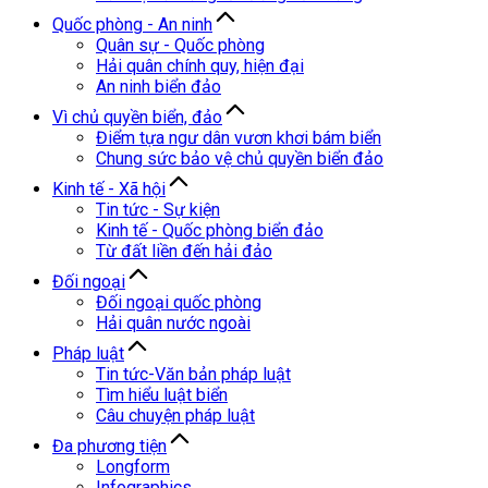
Quốc phòng - An ninh
Quân sự - Quốc phòng
Hải quân chính quy, hiện đại
An ninh biển đảo
Vì chủ quyền biển, đảo
Điểm tựa ngư dân vươn khơi bám biển
Chung sức bảo vệ chủ quyền biển đảo
Kinh tế - Xã hội
Tin tức - Sự kiện
Kinh tế - Quốc phòng biển đảo
Từ đất liền đến hải đảo
Đối ngoại
Đối ngoại quốc phòng
Hải quân nước ngoài
Pháp luật
Tin tức-Văn bản pháp luật
Tìm hiểu luật biển
Câu chuyện pháp luật
Đa phương tiện
Longform
Infographics