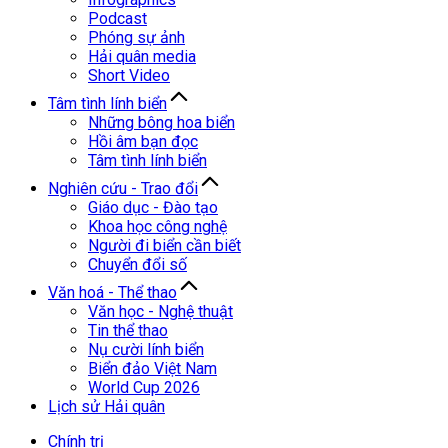
Podcast
Phóng sự ảnh
Hải quân media
Short Video
Tâm tình lính biển
Những bông hoa biển
Hồi âm bạn đọc
Tâm tình lính biển
Nghiên cứu - Trao đổi
Giáo dục - Đào tạo
Khoa học công nghệ
Người đi biển cần biết
Chuyển đổi số
Văn hoá - Thể thao
Văn học - Nghệ thuật
Tin thể thao
Nụ cười lính biển
Biển đảo Việt Nam
World Cup 2026
Lịch sử Hải quân
Chính trị