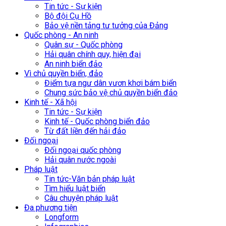
Tin tức - Sự kiện
Bộ đội Cụ Hồ
Bảo vệ nền tảng tư tưởng của Đảng
Quốc phòng - An ninh
Quân sự - Quốc phòng
Hải quân chính quy, hiện đại
An ninh biển đảo
Vì chủ quyền biển, đảo
Điểm tựa ngư dân vươn khơi bám biển
Chung sức bảo vệ chủ quyền biển đảo
Kinh tế - Xã hội
Tin tức - Sự kiện
Kinh tế - Quốc phòng biển đảo
Từ đất liền đến hải đảo
Đối ngoại
Đối ngoại quốc phòng
Hải quân nước ngoài
Pháp luật
Tin tức-Văn bản pháp luật
Tìm hiểu luật biển
Câu chuyện pháp luật
Đa phương tiện
Longform