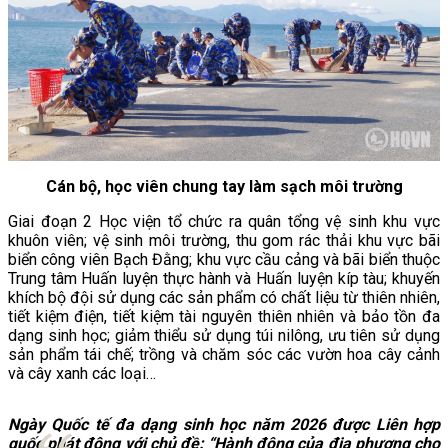
Cán bộ, học viên chung tay làm sạch môi trường
Giai đoạn 2 Học viện tổ chức ra quân tổng vệ sinh khu vực
khuôn viên; vệ sinh môi trường, thu gom rác thải khu vực bãi
biển công viên Bạch Đằng; khu vực cầu cảng và bãi biển thuộc
Trung tâm Huấn luyện thực hành và Huấn luyện kíp tàu; khuyến
khích bộ đội sử dụng các sản phẩm có chất liệu từ thiên nhiên,
tiết kiệm điện, tiết kiệm tài nguyên thiên nhiên và bảo tồn đa
dạng sinh học; giảm thiểu sử dụng túi nilông, ưu tiên sử dụng
sản phẩm tái chế; trồng và chăm sóc các vườn hoa cây cảnh
và cây xanh các loại…
Ngày Quốc tế đa dạng sinh học năm 2026 được Liên hợp
quốc phát động với chủ đề: “Hành động của địa phương cho