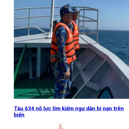
Tàu 634 nỗ lực tìm kiếm ngư dân bị nạn trên
biển