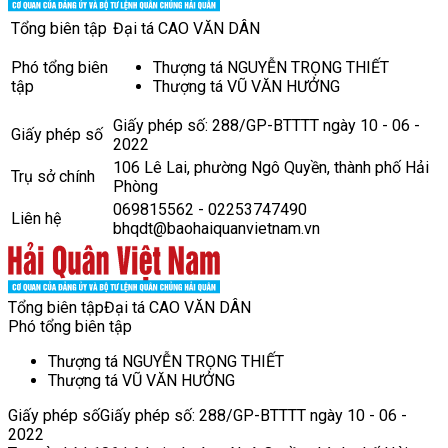
Tổng biên tập
Đại tá CAO VĂN DÂN
Phó tổng biên
Thượng tá NGUYỄN TRỌNG THIẾT
tập
Thượng tá VŨ VĂN HƯỞNG
Giấy phép số: 288/GP-BTTTT ngày 10 - 06 -
Giấy phép số
2022
106 Lê Lai, phường Ngô Quyền, thành phố Hải
Trụ sở chính
Phòng
069815562 - 02253747490
Liên hệ
bhqdt@baohaiquanvietnam.vn
Tổng biên tập
Đại tá CAO VĂN DÂN
Phó tổng biên tập
Thượng tá NGUYỄN TRỌNG THIẾT
Thượng tá VŨ VĂN HƯỞNG
Giấy phép số
Giấy phép số: 288/GP-BTTTT ngày 10 - 06 -
2022