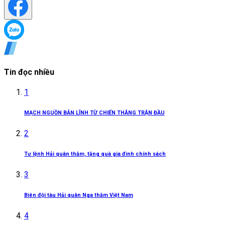
Tin đọc nhiều
1
MẠCH NGUỒN BẢN LĨNH TỪ CHIẾN THẮNG TRẬN ĐẦU
2
Tư lệnh Hải quân thăm, tặng quà gia đình chính sách
3
Biên đội tàu Hải quân Nga thăm Việt Nam
4