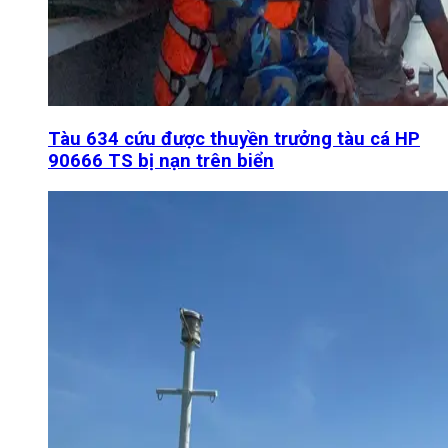
Tàu 634 cứu được thuyền trưởng tàu cá HP
90666 TS bị nạn trên biển