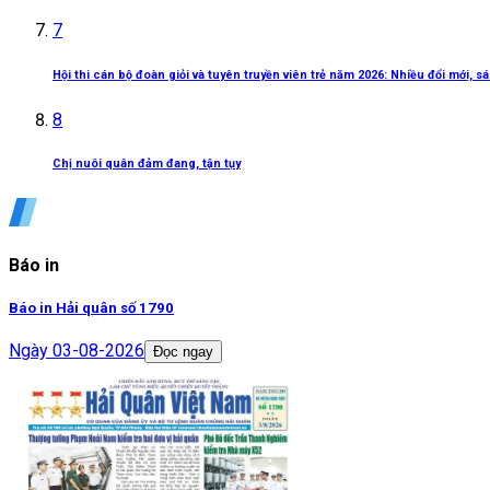
7
Hội thi cán bộ đoàn giỏi và tuyên truyền viên trẻ năm 2026: Nhiều đổi mới, 
8
Chị nuôi quân đảm đang, tận tụy
Báo in
Báo in Hải quân số 1790
Ngày
03-08-2026
Đọc ngay