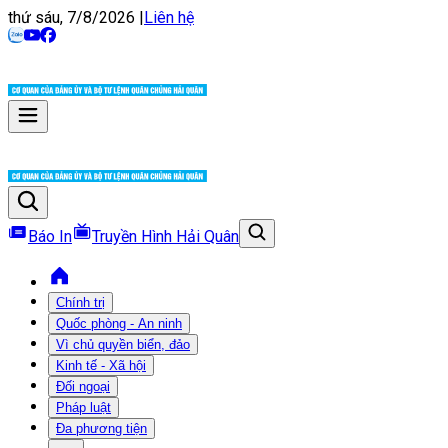
thứ sáu, 7/8/2026
|
Liên hệ
Báo In
Truyền Hình Hải Quân
Chính trị
Quốc phòng - An ninh
Vì chủ quyền biển, đảo
Kinh tế - Xã hội
Đối ngoại
Pháp luật
Đa phương tiện