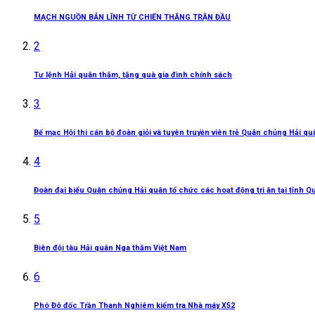
MẠCH NGUỒN BẢN LĨNH TỪ CHIẾN THẮNG TRẬN ĐẦU
2
Tư lệnh Hải quân thăm, tặng quà gia đình chính sách
3
Bế mạc Hội thi cán bộ đoàn giỏi và tuyên truyền viên trẻ Quân chủng Hải q
4
Đoàn đại biểu Quân chủng Hải quân tổ chức các hoạt động tri ân tại tỉnh Q
5
Biên đội tàu Hải quân Nga thăm Việt Nam
6
Phó Đô đốc Trần Thanh Nghiêm kiểm tra Nhà máy X52