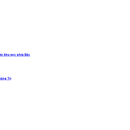
uân khu vực phía Bắc
uảng Trị