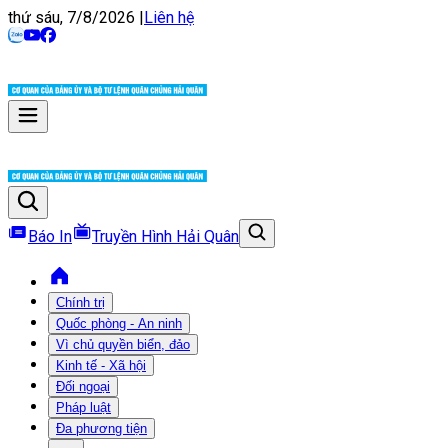
thứ sáu, 7/8/2026
|
Liên hệ
Báo In
Truyền Hình Hải Quân
Chính trị
Quốc phòng - An ninh
Vì chủ quyền biển, đảo
Kinh tế - Xã hội
Đối ngoại
Pháp luật
Đa phương tiện