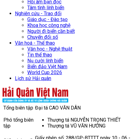
Hồi âm bạn đọc
Tâm tình lính biển
Nghiên cứu - Trao đổi
Giáo dục - Đào tạo
Khoa học công nghệ
Người đi biển cần biết
Chuyển đổi số
Văn hoá - Thể thao
Văn học - Nghệ thuật
Tin thể thao
Nụ cười lính biển
Biển đảo Việt Nam
World Cup 2026
Lịch sử Hải quân
Tổng biên tập
Đại tá CAO VĂN DÂN
Phó tổng biên
Thượng tá NGUYỄN TRỌNG THIẾT
tập
Thượng tá VŨ VĂN HƯỞNG
Giấy phép số: 288/GP-BTTTT ngày 10 - 06 -