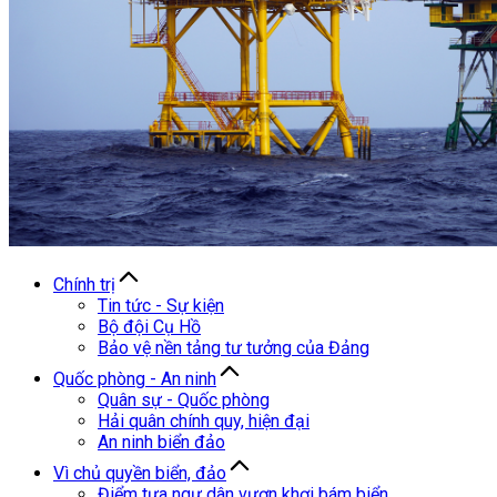
Chính trị
Tin tức - Sự kiện
Bộ đội Cụ Hồ
Bảo vệ nền tảng tư tưởng của Đảng
Quốc phòng - An ninh
Quân sự - Quốc phòng
Hải quân chính quy, hiện đại
An ninh biển đảo
Vì chủ quyền biển, đảo
Điểm tựa ngư dân vươn khơi bám biển