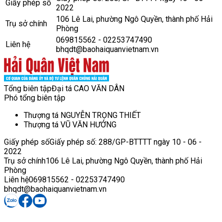
Giấy phép số
2022
106 Lê Lai, phường Ngô Quyền, thành phố Hải
Trụ sở chính
Phòng
069815562 - 02253747490
Liên hệ
bhqdt@baohaiquanvietnam.vn
Tổng biên tập
Đại tá CAO VĂN DÂN
Phó tổng biên tập
Thượng tá NGUYỄN TRỌNG THIẾT
Thượng tá VŨ VĂN HƯỞNG
Giấy phép số
Giấy phép số: 288/GP-BTTTT ngày 10 - 06 -
2022
Trụ sở chính
106 Lê Lai, phường Ngô Quyền, thành phố Hải
Phòng
Liên hệ
069815562 - 02253747490
bhqdt@baohaiquanvietnam.vn