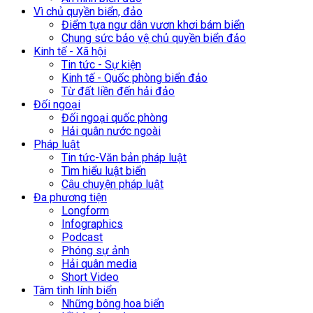
Vì chủ quyền biển, đảo
Điểm tựa ngư dân vươn khơi bám biển
Chung sức bảo vệ chủ quyền biển đảo
Kinh tế - Xã hội
Tin tức - Sự kiện
Kinh tế - Quốc phòng biển đảo
Từ đất liền đến hải đảo
Đối ngoại
Đối ngoại quốc phòng
Hải quân nước ngoài
Pháp luật
Tin tức-Văn bản pháp luật
Tìm hiểu luật biển
Câu chuyện pháp luật
Đa phương tiện
Longform
Infographics
Podcast
Phóng sự ảnh
Hải quân media
Short Video
Tâm tình lính biển
Những bông hoa biển