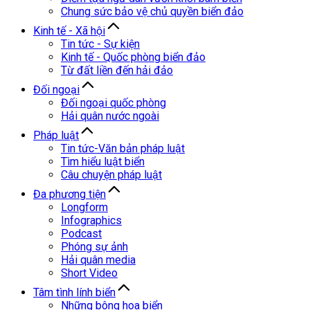
Chung sức bảo vệ chủ quyền biển đảo
Kinh tế - Xã hội
Tin tức - Sự kiện
Kinh tế - Quốc phòng biển đảo
Từ đất liền đến hải đảo
Đối ngoại
Đối ngoại quốc phòng
Hải quân nước ngoài
Pháp luật
Tin tức-Văn bản pháp luật
Tìm hiểu luật biển
Câu chuyện pháp luật
Đa phương tiện
Longform
Infographics
Podcast
Phóng sự ảnh
Hải quân media
Short Video
Tâm tình lính biển
Những bông hoa biển