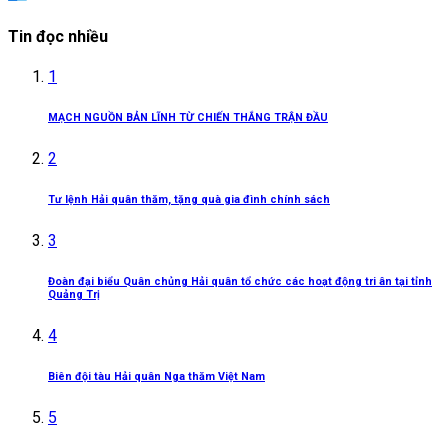
Tin đọc nhiều
1
MẠCH NGUỒN BẢN LĨNH TỪ CHIẾN THẮNG TRẬN ĐẦU
2
Tư lệnh Hải quân thăm, tặng quà gia đình chính sách
3
Đoàn đại biểu Quân chủng Hải quân tổ chức các hoạt động tri ân tại tỉnh
Quảng Trị
4
Biên đội tàu Hải quân Nga thăm Việt Nam
5