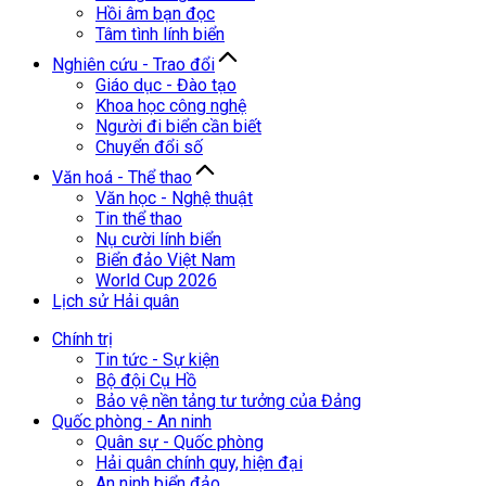
Hồi âm bạn đọc
Tâm tình lính biển
Nghiên cứu - Trao đổi
Giáo dục - Đào tạo
Khoa học công nghệ
Người đi biển cần biết
Chuyển đổi số
Văn hoá - Thể thao
Văn học - Nghệ thuật
Tin thể thao
Nụ cười lính biển
Biển đảo Việt Nam
World Cup 2026
Lịch sử Hải quân
Chính trị
Tin tức - Sự kiện
Bộ đội Cụ Hồ
Bảo vệ nền tảng tư tưởng của Đảng
Quốc phòng - An ninh
Quân sự - Quốc phòng
Hải quân chính quy, hiện đại
An ninh biển đảo