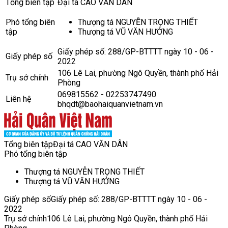
Tổng biên tập
Đại tá CAO VĂN DÂN
Phó tổng biên
Thượng tá NGUYỄN TRỌNG THIẾT
tập
Thượng tá VŨ VĂN HƯỞNG
Giấy phép số: 288/GP-BTTTT ngày 10 - 06 -
Giấy phép số
2022
106 Lê Lai, phường Ngô Quyền, thành phố Hải
Trụ sở chính
Phòng
069815562 - 02253747490
Liên hệ
bhqdt@baohaiquanvietnam.vn
Tổng biên tập
Đại tá CAO VĂN DÂN
Phó tổng biên tập
Thượng tá NGUYỄN TRỌNG THIẾT
Thượng tá VŨ VĂN HƯỞNG
Giấy phép số
Giấy phép số: 288/GP-BTTTT ngày 10 - 06 -
2022
Trụ sở chính
106 Lê Lai, phường Ngô Quyền, thành phố Hải