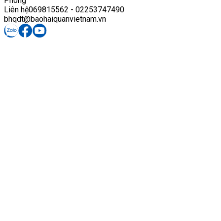
Phòng
Liên hệ
069815562 - 02253747490
bhqdt@baohaiquanvietnam.vn