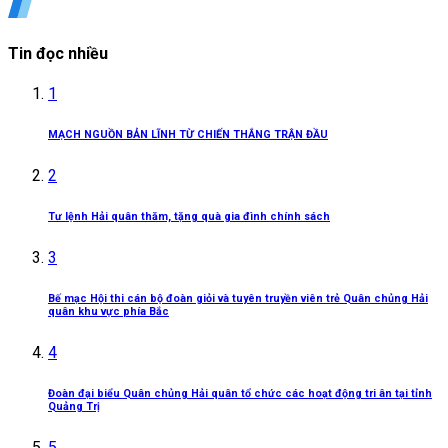
Tin đọc nhiều
1
MẠCH NGUỒN BẢN LĨNH TỪ CHIẾN THẮNG TRẬN ĐẦU
2
Tư lệnh Hải quân thăm, tặng quà gia đình chính sách
3
Bế mạc Hội thi cán bộ đoàn giỏi và tuyên truyền viên trẻ Quân chủng Hải
quân khu vực phía Bắc
4
Đoàn đại biểu Quân chủng Hải quân tổ chức các hoạt động tri ân tại tỉnh
Quảng Trị
5