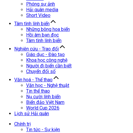
Phóng sự ảnh
Hải quân media
Short Video
Tâm tình lính biển
Những bông hoa biển
Hồi âm bạn đọc
Tâm tình lính biển
Nghiên cứu - Trao đổi
Giáo dục - Đào tạo
Khoa học công nghệ
Người đi biển cần biết
Chuyển đổi số
Văn hoá - Thể thao
Văn học - Nghệ thuật
Tin thể thao
Nụ cười lính biển
Biển đảo Việt Nam
World Cup 2026
Lịch sử Hải quân
Chính trị
Tin tức - Sự kiện