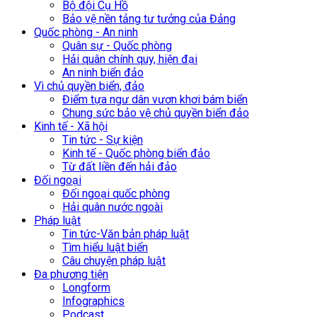
Bộ đội Cụ Hồ
Bảo vệ nền tảng tư tưởng của Đảng
Quốc phòng - An ninh
Quân sự - Quốc phòng
Hải quân chính quy, hiện đại
An ninh biển đảo
Vì chủ quyền biển, đảo
Điểm tựa ngư dân vươn khơi bám biển
Chung sức bảo vệ chủ quyền biển đảo
Kinh tế - Xã hội
Tin tức - Sự kiện
Kinh tế - Quốc phòng biển đảo
Từ đất liền đến hải đảo
Đối ngoại
Đối ngoại quốc phòng
Hải quân nước ngoài
Pháp luật
Tin tức-Văn bản pháp luật
Tìm hiểu luật biển
Câu chuyện pháp luật
Đa phương tiện
Longform
Infographics
Podcast