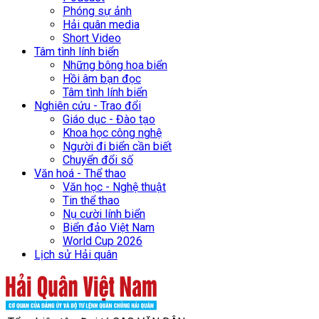
Phóng sự ảnh
Hải quân media
Short Video
Tâm tình lính biển
Những bông hoa biển
Hồi âm bạn đọc
Tâm tình lính biển
Nghiên cứu - Trao đổi
Giáo dục - Đào tạo
Khoa học công nghệ
Người đi biển cần biết
Chuyển đổi số
Văn hoá - Thể thao
Văn học - Nghệ thuật
Tin thể thao
Nụ cười lính biển
Biển đảo Việt Nam
World Cup 2026
Lịch sử Hải quân