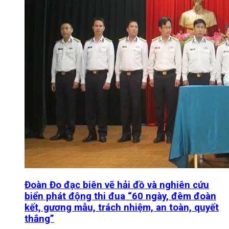
Đoàn Đo đạc biên vẽ hải đồ và nghiên cứu
biển phát động thi đua “60 ngày, đêm đoàn
kết, gương mẫu, trách nhiệm, an toàn, quyết
thắng”