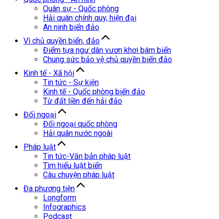
Quân sự - Quốc phòng
Hải quân chính quy, hiện đại
An ninh biển đảo
Vì chủ quyền biển, đảo
Điểm tựa ngư dân vươn khơi bám biển
Chung sức bảo vệ chủ quyền biển đảo
Kinh tế - Xã hội
Tin tức - Sự kiện
Kinh tế - Quốc phòng biển đảo
Từ đất liền đến hải đảo
Đối ngoại
Đối ngoại quốc phòng
Hải quân nước ngoài
Pháp luật
Tin tức-Văn bản pháp luật
Tìm hiểu luật biển
Câu chuyện pháp luật
Đa phương tiện
Longform
Infographics
Podcast