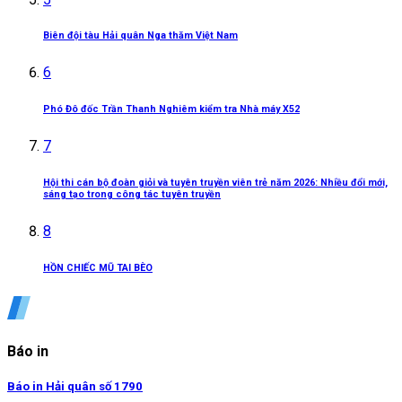
Biên đội tàu Hải quân Nga thăm Việt Nam
6
Phó Đô đốc Trần Thanh Nghiêm kiểm tra Nhà máy X52
7
Hội thi cán bộ đoàn giỏi và tuyên truyền viên trẻ năm 2026: Nhiều đổi mới,
sáng tạo trong công tác tuyên truyền
8
HỒN CHIẾC MŨ TAI BÈO
Báo in
Báo in Hải quân số 1790