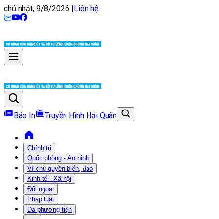
chủ nhật, 9/8/2026
|
Liên hệ
Báo In
Truyền Hình Hải Quân
Chính trị
Quốc phòng - An ninh
Vì chủ quyền biển, đảo
Kinh tế - Xã hội
Đối ngoại
Pháp luật
Đa phương tiện