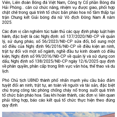
Viên, Liên đoàn Bóng đá Việt Nam, Công ty Cổ phần Bóng đá
Hải Phòng… căn cứ chức năng, nhiệm vụ được giao, phối hợp
chặt chẽ trong quá trình tổ chức bắn pháo hoa nổ tầm thấp tại
trận Chung kết Giải bóng đá nữ Vô địch Đông Nam Á năm
2025.
Các đơn vị cần nghiêm túc tuân thủ các quy định pháp luật hiện
hành, đặc biệt là các Nghị định: số 137/2020/NĐ-CP về quản
lý, sử dụng pháo; số 56/2023/NĐ-CP sửa đổi, bổ sung một
số điều của Nghị định 96/2016/NĐ-CP về điều kiện an ninh,
trật tự đối với một số ngành, nghề đầu tư kinh doanh có điều
kiện; Nghị định số 99/2016/NĐ-CP về quản lý và sử dụng con
dấu; Nghị định số 138/2025/NĐ-CP ngày 12/6/2025 quy định
về phân quyền, phân cấp trong lĩnh vực văn hóa, thể thao và du
lịch.
Phó Chủ tịch UBND thành phố nhấn mạnh yêu cầu bảo đảm
tuyệt đối an ninh, trật tự, an toàn về người và tài sản, đặc biệt
chú trọng công tác phòng chống cháy nổ trong suốt quá trình
tổ chức bắn pháo hoa. Sau khi hoàn thành, các đơn vị liên quan
phải tổng hợp, báo cáo kết quả tổ chức thực hiện theo đúng
quy định.