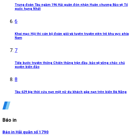
Trung đoàn Tàu ngầm 196 Hải quân đón nhận Huân chương Bảo vệ Tổ
quốc hạng Nhất
6
Khai mạc Hội thi cán bộ đoàn giỏi và tuyên truyền viên trẻ khu vực phía
Nam
7
Tiếp bước truyền thống Chiến thắng trận đầu, bảo vệ vững chắc chủ
quyền biển đảo
8
Tàu 629 kịp thời cứu nạn một nữ du khách gặp nạn trên biển Đà Nẵng
Báo in
Báo in Hải quân số 1790