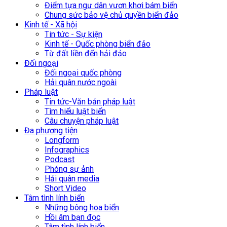
Điểm tựa ngư dân vươn khơi bám biển
Chung sức bảo vệ chủ quyền biển đảo
Kinh tế - Xã hội
Tin tức - Sự kiện
Kinh tế - Quốc phòng biển đảo
Từ đất liền đến hải đảo
Đối ngoại
Đối ngoại quốc phòng
Hải quân nước ngoài
Pháp luật
Tin tức-Văn bản pháp luật
Tìm hiểu luật biển
Câu chuyện pháp luật
Đa phương tiện
Longform
Infographics
Podcast
Phóng sự ảnh
Hải quân media
Short Video
Tâm tình lính biển
Những bông hoa biển
Hồi âm bạn đọc
Tâm tình lính biển