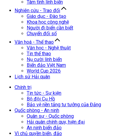
Tâm tình lính biển
Nghiên cứu - Trao đổi
Giáo dục - Đào tạo
Khoa học công nghệ
Người đi biển cần biết
Chuyển đổi số
Văn hoá - Thể thao
Văn học - Nghệ thuật
Tin thể thao
Nụ cười lính biển
Biển đảo Việt Nam
World Cup 2026
Lịch sử Hải quân
Chính trị
Tin tức - Sự kiện
Bộ đội Cụ Hồ
Bảo vệ nền tảng tư tưởng của Đảng
Quốc phòng - An ninh
Quân sự - Quốc phòng
Hải quân chính quy, hiện đại
An ninh biển đảo
Vì chủ quyền biển, đảo