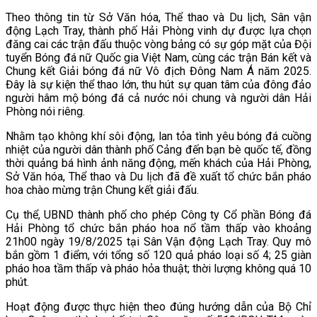
Theo thông tin từ Sở Văn hóa, Thể thao và Du lịch, Sân vận
động Lạch Tray, thành phố Hải Phòng vinh dự được lựa chọn
đăng cai các trận đấu thuộc vòng bảng có sự góp mặt của Đội
tuyển Bóng đá nữ Quốc gia Việt Nam, cùng các trận Bán kết và
Chung kết Giải bóng đá nữ Vô địch Đông Nam Á năm 2025.
Đây là sự kiện thể thao lớn, thu hút sự quan tâm của đông đảo
người hâm mộ bóng đá cả nước nói chung và người dân Hải
Phòng nói riêng.
Nhằm tạo không khí sôi động, lan tỏa tình yêu bóng đá cuồng
nhiệt của người dân thành phố Cảng đến bạn bè quốc tế, đồng
thời quảng bá hình ảnh năng động, mến khách của Hải Phòng,
Sở Văn hóa, Thể thao và Du lịch đã đề xuất tổ chức bắn pháo
hoa chào mừng trận Chung kết giải đấu.
Cụ thể, UBND thành phố cho phép Công ty Cổ phần Bóng đá
Hải Phòng tổ chức bắn pháo hoa nổ tầm thấp vào khoảng
21h00 ngày 19/8/2025 tại Sân Vận động Lạch Tray. Quy mô
bắn gồm 1 điểm, với tổng số 120 quả pháo loại số 4; 25 giàn
pháo hoa tầm thấp và pháo hỏa thuật; thời lượng không quá 10
phút.
Hoạt động được thực hiện theo đúng hướng dẫn của Bộ Chỉ