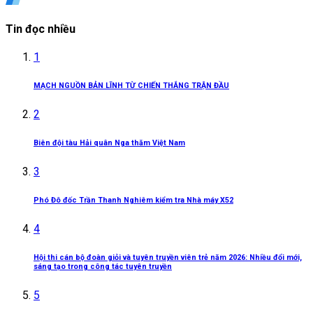
Tin đọc nhiều
1
MẠCH NGUỒN BẢN LĨNH TỪ CHIẾN THẮNG TRẬN ĐẦU
2
Biên đội tàu Hải quân Nga thăm Việt Nam
3
Phó Đô đốc Trần Thanh Nghiêm kiểm tra Nhà máy X52
4
Hội thi cán bộ đoàn giỏi và tuyên truyền viên trẻ năm 2026: Nhiều đổi mới,
sáng tạo trong công tác tuyên truyền
5