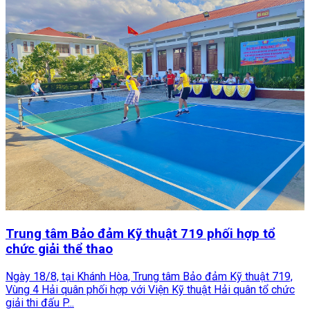
Trung tâm Bảo đảm Kỹ thuật 719 phối hợp tổ
chức giải thể thao
Ngày 18/8, tại Khánh Hòa, Trung tâm Bảo đảm Kỹ thuật 719,
Vùng 4 Hải quân phối hợp với Viện Kỹ thuật Hải quân tổ chức
giải thi đấu P...