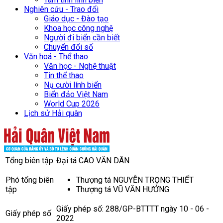
Nghiên cứu - Trao đổi
Giáo dục - Đào tạo
Khoa học công nghệ
Người đi biển cần biết
Chuyển đổi số
Văn hoá - Thể thao
Văn học - Nghệ thuật
Tin thể thao
Nụ cười lính biển
Biển đảo Việt Nam
World Cup 2026
Lịch sử Hải quân
Tổng biên tập
Đại tá CAO VĂN DÂN
Phó tổng biên
Thượng tá NGUYỄN TRỌNG THIẾT
tập
Thượng tá VŨ VĂN HƯỞNG
Giấy phép số: 288/GP-BTTTT ngày 10 - 06 -
Giấy phép số
2022