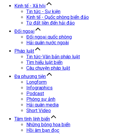
Kinh tế - Xã hội
Tin tức - Sự kiện
Kinh tế - Quốc phòng biển đảo
Từ đất liền đến hải đảo
Đối ngoại
Đối ngoại quốc phòng
Hải quân nước ngoài
Pháp luật
Tin tức-Văn bản pháp luật
Tìm hiểu luật biển
Câu chuyện pháp luật
Đa phương tiện
Longform
Infographics
Podcast
Phóng sự ảnh
Hải quân media
Short Video
Tâm tình lính biển
Những bông hoa biển
Hồi âm bạn đọc