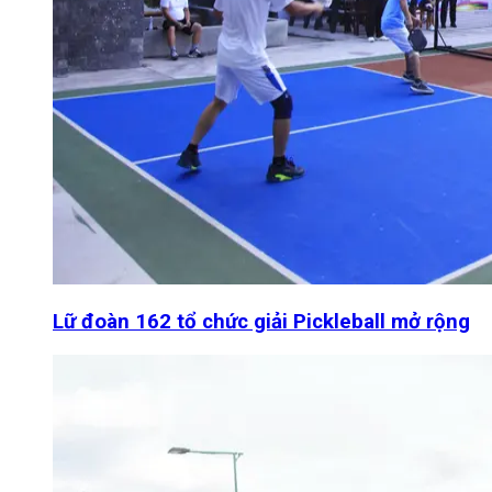
Lữ đoàn 162 tổ chức giải Pickleball mở rộng