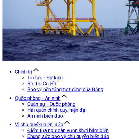
Chính trị
Tin tức - Sự kiện
Bộ đội Cụ Hồ
Bảo vệ nền tảng tư tưởng của Đảng
Quốc phòng - An ninh
Quân sự - Quốc phòng
Hải quân chính quy, hiện đại
An ninh biển đảo
Vì chủ quyền biển, đảo
Điểm tựa ngư dân vươn khơi bám biển
Chung sức bảo vệ chủ quyền biển đảo