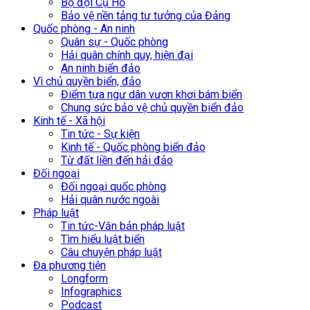
Bộ đội Cụ Hồ
Bảo vệ nền tảng tư tưởng của Đảng
Quốc phòng - An ninh
Quân sự - Quốc phòng
Hải quân chính quy, hiện đại
An ninh biển đảo
Vì chủ quyền biển, đảo
Điểm tựa ngư dân vươn khơi bám biển
Chung sức bảo vệ chủ quyền biển đảo
Kinh tế - Xã hội
Tin tức - Sự kiện
Kinh tế - Quốc phòng biển đảo
Từ đất liền đến hải đảo
Đối ngoại
Đối ngoại quốc phòng
Hải quân nước ngoài
Pháp luật
Tin tức-Văn bản pháp luật
Tìm hiểu luật biển
Câu chuyện pháp luật
Đa phương tiện
Longform
Infographics
Podcast