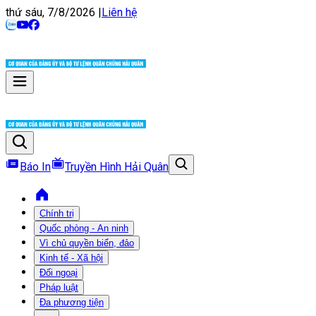
thứ sáu, 7/8/2026
|
Liên hệ
Báo In
Truyền Hình Hải Quân
Chính trị
Quốc phòng - An ninh
Vì chủ quyền biển, đảo
Kinh tế - Xã hội
Đối ngoại
Pháp luật
Đa phương tiện