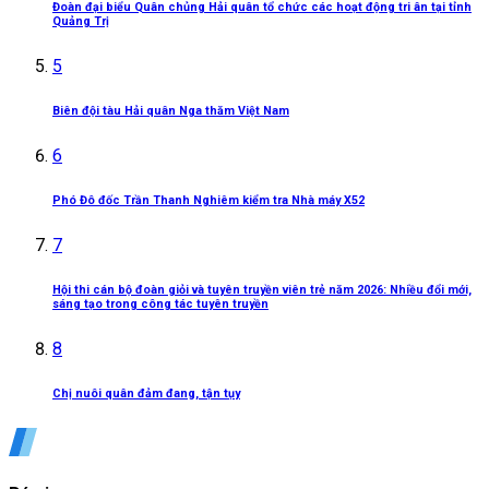
Đoàn đại biểu Quân chủng Hải quân tổ chức các hoạt động tri ân tại tỉnh
Quảng Trị
5
Biên đội tàu Hải quân Nga thăm Việt Nam
6
Phó Đô đốc Trần Thanh Nghiêm kiểm tra Nhà máy X52
7
Hội thi cán bộ đoàn giỏi và tuyên truyền viên trẻ năm 2026: Nhiều đổi mới,
sáng tạo trong công tác tuyên truyền
8
Chị nuôi quân đảm đang, tận tụy