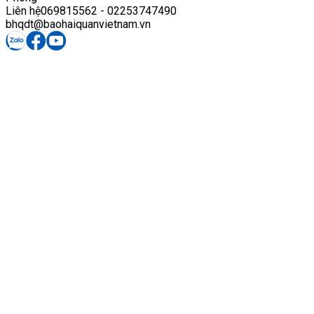
Liên hệ
069815562 - 02253747490
bhqdt@baohaiquanvietnam.vn