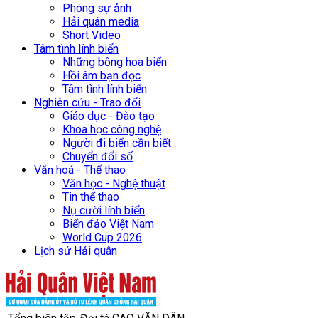
Phóng sự ảnh
Hải quân media
Short Video
Tâm tình lính biển
Những bông hoa biển
Hồi âm bạn đọc
Tâm tình lính biển
Nghiên cứu - Trao đổi
Giáo dục - Đào tạo
Khoa học công nghệ
Người đi biển cần biết
Chuyển đổi số
Văn hoá - Thể thao
Văn học - Nghệ thuật
Tin thể thao
Nụ cười lính biển
Biển đảo Việt Nam
World Cup 2026
Lịch sử Hải quân