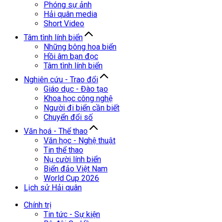
Phóng sự ảnh
Hải quân media
Short Video
Tâm tình lính biển
Những bông hoa biển
Hồi âm bạn đọc
Tâm tình lính biển
Nghiên cứu - Trao đổi
Giáo dục - Đào tạo
Khoa học công nghệ
Người đi biển cần biết
Chuyển đổi số
Văn hoá - Thể thao
Văn học - Nghệ thuật
Tin thể thao
Nụ cười lính biển
Biển đảo Việt Nam
World Cup 2026
Lịch sử Hải quân
Chính trị
Tin tức - Sự kiện