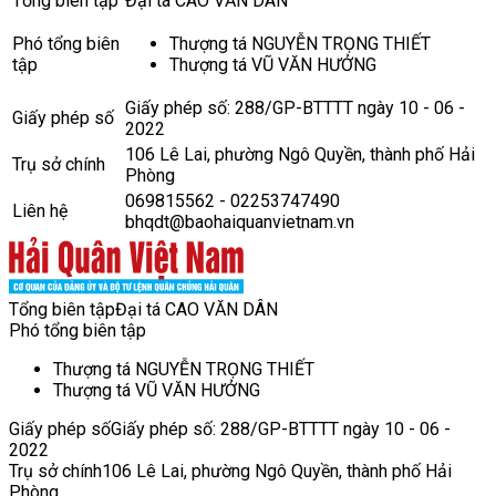
Tổng biên tập
Đại tá CAO VĂN DÂN
Phó tổng biên
Thượng tá NGUYỄN TRỌNG THIẾT
tập
Thượng tá VŨ VĂN HƯỞNG
Giấy phép số: 288/GP-BTTTT ngày 10 - 06 -
Giấy phép số
2022
106 Lê Lai, phường Ngô Quyền, thành phố Hải
Trụ sở chính
Phòng
069815562 - 02253747490
Liên hệ
bhqdt@baohaiquanvietnam.vn
Tổng biên tập
Đại tá CAO VĂN DÂN
Phó tổng biên tập
Thượng tá NGUYỄN TRỌNG THIẾT
Thượng tá VŨ VĂN HƯỞNG
Giấy phép số
Giấy phép số: 288/GP-BTTTT ngày 10 - 06 -
2022
Trụ sở chính
106 Lê Lai, phường Ngô Quyền, thành phố Hải
Phòng