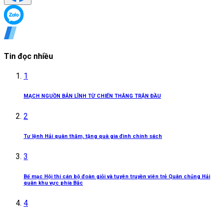
Tin đọc nhiều
1
MẠCH NGUỒN BẢN LĨNH TỪ CHIẾN THẮNG TRẬN ĐẦU
2
Tư lệnh Hải quân thăm, tặng quà gia đình chính sách
3
Bế mạc Hội thi cán bộ đoàn giỏi và tuyên truyền viên trẻ Quân chủng Hải
quân khu vực phía Bắc
4