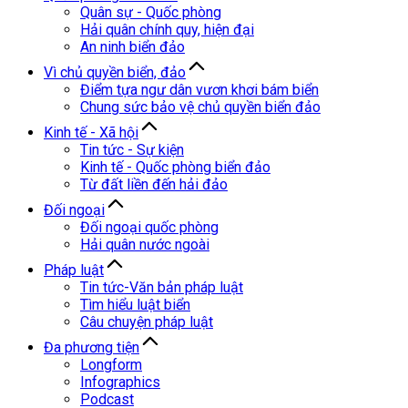
Quân sự - Quốc phòng
Hải quân chính quy, hiện đại
An ninh biển đảo
Vì chủ quyền biển, đảo
Điểm tựa ngư dân vươn khơi bám biển
Chung sức bảo vệ chủ quyền biển đảo
Kinh tế - Xã hội
Tin tức - Sự kiện
Kinh tế - Quốc phòng biển đảo
Từ đất liền đến hải đảo
Đối ngoại
Đối ngoại quốc phòng
Hải quân nước ngoài
Pháp luật
Tin tức-Văn bản pháp luật
Tìm hiểu luật biển
Câu chuyện pháp luật
Đa phương tiện
Longform
Infographics
Podcast