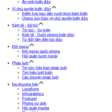
An ninh biển đảo
Vì chủ quyền biển, đảo
Điểm tựa ngư dân vươn khơi bám biển
Chung sức bảo vệ chủ quyền biển đảo
Kinh tế - Xã hội
Tin tức - Sự kiện
Kinh tế - Quốc phòng biển đảo
Từ đất liền đến hải đảo
Đối ngoại
Đối ngoại quốc phòng
Hải quân nước ngoài
Pháp luật
Tin tức-Văn bản pháp luật
Tìm hiểu luật biển
Câu chuyện pháp luật
Đa phương tiện
Longform
Infographics
Podcast
Phóng sự ảnh
Hải quân media