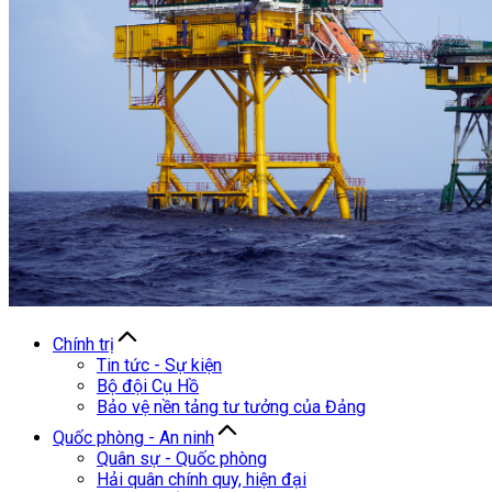
Chính trị
Tin tức - Sự kiện
Bộ đội Cụ Hồ
Bảo vệ nền tảng tư tưởng của Đảng
Quốc phòng - An ninh
Quân sự - Quốc phòng
Hải quân chính quy, hiện đại