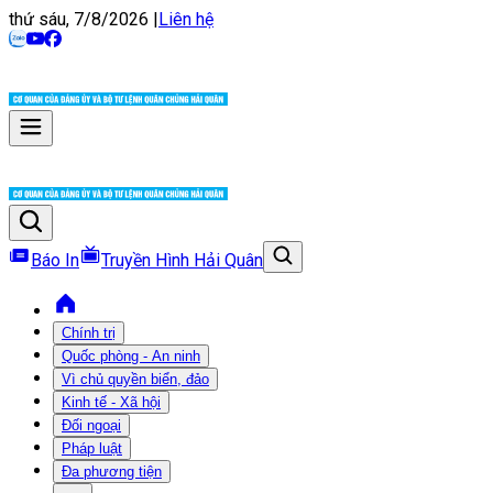
thứ sáu, 7/8/2026
|
Liên hệ
Báo In
Truyền Hình Hải Quân
Chính trị
Quốc phòng - An ninh
Vì chủ quyền biển, đảo
Kinh tế - Xã hội
Đối ngoại
Pháp luật
Đa phương tiện