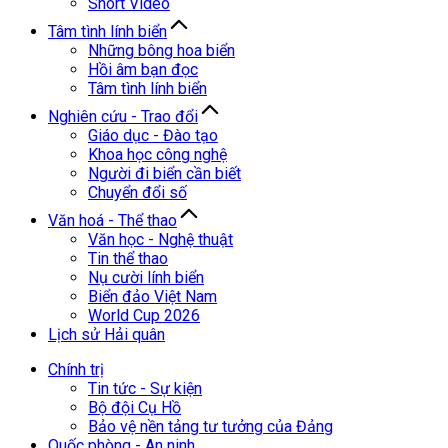
Short Video
Tâm tình lính biển
Những bông hoa biển
Hồi âm bạn đọc
Tâm tình lính biển
Nghiên cứu - Trao đổi
Giáo dục - Đào tạo
Khoa học công nghệ
Người đi biển cần biết
Chuyển đổi số
Văn hoá - Thể thao
Văn học - Nghệ thuật
Tin thể thao
Nụ cười lính biển
Biển đảo Việt Nam
World Cup 2026
Lịch sử Hải quân
Chính trị
Tin tức - Sự kiện
Bộ đội Cụ Hồ
Bảo vệ nền tảng tư tưởng của Đảng
Quốc phòng - An ninh