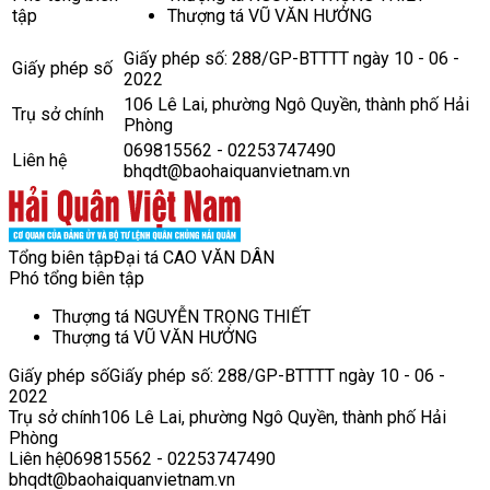
tập
Thượng tá VŨ VĂN HƯỞNG
Giấy phép số: 288/GP-BTTTT ngày 10 - 06 -
Giấy phép số
2022
106 Lê Lai, phường Ngô Quyền, thành phố Hải
Trụ sở chính
Phòng
069815562 - 02253747490
Liên hệ
bhqdt@baohaiquanvietnam.vn
Tổng biên tập
Đại tá CAO VĂN DÂN
Phó tổng biên tập
Thượng tá NGUYỄN TRỌNG THIẾT
Thượng tá VŨ VĂN HƯỞNG
Giấy phép số
Giấy phép số: 288/GP-BTTTT ngày 10 - 06 -
2022
Trụ sở chính
106 Lê Lai, phường Ngô Quyền, thành phố Hải
Phòng
Liên hệ
069815562 - 02253747490
bhqdt@baohaiquanvietnam.vn