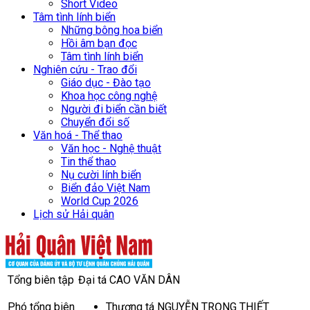
Short Video
Tâm tình lính biển
Những bông hoa biển
Hồi âm bạn đọc
Tâm tình lính biển
Nghiên cứu - Trao đổi
Giáo dục - Đào tạo
Khoa học công nghệ
Người đi biển cần biết
Chuyển đổi số
Văn hoá - Thể thao
Văn học - Nghệ thuật
Tin thể thao
Nụ cười lính biển
Biển đảo Việt Nam
World Cup 2026
Lịch sử Hải quân
Tổng biên tập
Đại tá CAO VĂN DÂN
Phó tổng biên
Thượng tá NGUYỄN TRỌNG THIẾT