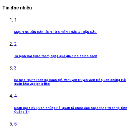
Tin đọc nhiều
1
MẠCH NGUỒN BẢN LĨNH TỪ CHIẾN THẮNG TRẬN ĐẦU
2
Tư lệnh Hải quân thăm, tặng quà gia đình chính sách
3
Bế mạc Hội thi cán bộ đoàn giỏi và tuyên truyền viên trẻ Quân chủng Hải
quân khu vực phía Bắc
4
Đoàn đại biểu Quân chủng Hải quân tổ chức các hoạt động tri ân tại tỉnh
Quảng Trị
5