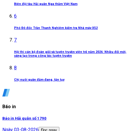
Biên đội tàu Hải quân Nga thăm Việt Nam
6
Phó Đô đốc Trần Thanh Nghiêm kiểm tra Nhà máy X52
7
Hội thi cán bộ đoàn giỏi và tuyên truyền viên trẻ năm 2026: Nhiều đổi mới,
sáng tạo trong công tác tuyên truyền
8
Chị nuôi quân đảm đang, tận tụy
Báo in
Báo in Hải quân số 1790
Ngày
03-08-2026
Đọc ngay