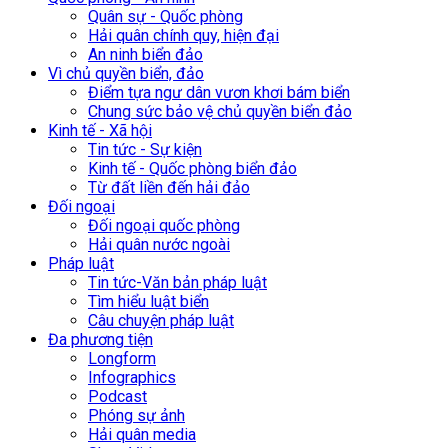
Quân sự - Quốc phòng
Hải quân chính quy, hiện đại
An ninh biển đảo
Vì chủ quyền biển, đảo
Điểm tựa ngư dân vươn khơi bám biển
Chung sức bảo vệ chủ quyền biển đảo
Kinh tế - Xã hội
Tin tức - Sự kiện
Kinh tế - Quốc phòng biển đảo
Từ đất liền đến hải đảo
Đối ngoại
Đối ngoại quốc phòng
Hải quân nước ngoài
Pháp luật
Tin tức-Văn bản pháp luật
Tìm hiểu luật biển
Câu chuyện pháp luật
Đa phương tiện
Longform
Infographics
Podcast
Phóng sự ảnh
Hải quân media