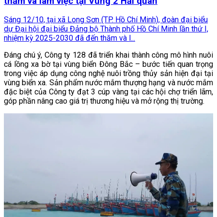
thăm và làm việc tại Vùng 2 Hải quân
Sáng 12/10, tại xã Long Sơn (TP. Hồ Chí Minh), đoàn đại biểu
dự Đại hội đại biểu Đảng bộ Thành phố Hồ Chí Minh lần thứ I,
nhiệm kỳ 2025-2030 đã đến thăm và l...
Đáng chú ý, Công ty 128 đã triển khai thành công mô hình nuôi
cá lồng xa bờ tại vùng biển Đông Bắc – bước tiến quan trọng
trong việc áp dụng công nghệ nuôi trồng thủy sản hiện đại tại
vùng biển xa. Sản phẩm nước mắm thượng hạng và nước mắm
đặc biệt của Công ty đạt 3 cúp vàng tại các hội chợ triển lãm,
góp phần nâng cao giá trị thương hiệu và mở rộng thị trường.