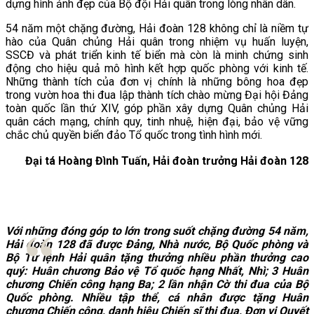
dựng hình ảnh đẹp của Bộ đội Hải quân trong lòng nhân dân.
54 năm một chặng đường, Hải đoàn 128 không chỉ là niềm tự
hào của Quân chủng Hải quân trong nhiệm vụ huấn luyện,
SSCĐ và phát triển kinh tế biển mà còn là minh chứng sinh
động cho hiệu quả mô hình kết hợp quốc phòng với kinh tế.
Những thành tích của đơn vị chính là những bông hoa đẹp
trong vườn hoa thi đua lập thành tích chào mừng Đại hội Đảng
toàn quốc lần thứ XIV, góp phần xây dựng Quân chủng Hải
quân cách mạng, chính quy, tinh nhuệ, hiện đại, bảo vệ vững
chắc chủ quyền biển đảo Tổ quốc trong tình hình mới.
Đại tá Hoàng Đình Tuấn, Hải đoàn trưởng Hải đoàn 128
Với những đóng góp to lớn trong suốt chặng đường 54 năm,
Hải đoàn 128 đã được Đảng, Nhà nước, Bộ Quốc phòng và
Bộ Tư lệnh Hải quân tặng thưởng nhiều phần thưởng cao
quý: Huân chương Bảo vệ Tổ quốc hạng Nhất, Nhì; 3 Huân
chương Chiến công hạng Ba; 2 lần nhận Cờ thi đua của Bộ
Quốc phòng. Nhiều tập thể, cá nhân được tặng Huân
chương Chiến công, danh hiệu Chiến sĩ thi đua, Đơn vị Quyết