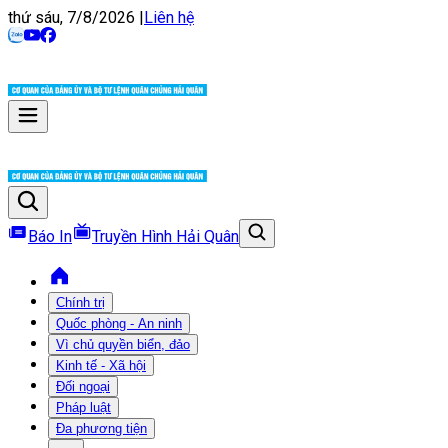
thứ sáu, 7/8/2026
|
Liên hệ
Báo In
Truyền Hình Hải Quân
Chính trị
Quốc phòng - An ninh
Vì chủ quyền biển, đảo
Kinh tế - Xã hội
Đối ngoại
Pháp luật
Đa phương tiện