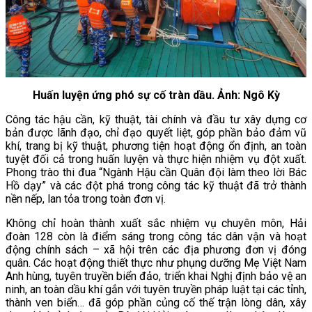
Huấn luyện ứng phó sự cố tràn dầu. Ảnh: Ngô Kỳ
Công tác hậu cần, kỹ thuật, tài chính và đầu tư xây dựng cơ
bản được lãnh đạo, chỉ đạo quyết liệt, góp phần bảo đảm vũ
khí, trang bị kỹ thuật, phương tiện hoạt động ổn định, an toàn
tuyệt đối cả trong huấn luyện và thực hiện nhiệm vụ đột xuất.
Phong trào thi đua “Ngành Hậu cần Quân đội làm theo lời Bác
Hồ dạy” và các đột phá trong công tác kỹ thuật đã trở thành
nền nếp, lan tỏa trong toàn đơn vị.
Không chỉ hoàn thành xuất sắc nhiệm vụ chuyên môn, Hải
đoàn 128 còn là điểm sáng trong công tác dân vận và hoạt
động chính sách – xã hội trên các địa phương đơn vị đóng
quân. Các hoạt động thiết thực như phụng dưỡng Mẹ Việt Nam
Anh hùng, tuyên truyền biển đảo, triển khai Nghị định bảo vệ an
ninh, an toàn dầu khí gắn với tuyên truyền pháp luật tại các tỉnh,
thành ven biển… đã góp phần củng cố thế trận lòng dân, xây