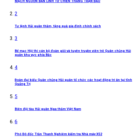
MẠCH NGUỒN BẢN LĨNH TỪ CHIẾN THẮNG TRẬN ĐẦU
2
Tư lệnh Hải quân thăm, tặng quà gia đình chính sách
3
Bế mạc Hội thi cán bộ đoàn giỏi và tuyên truyền viên trẻ Quân chủng Hải
quân khu vực phía Bắc
4
Đoàn đại biểu Quân chủng Hải quân tổ chức các hoạt động tri ân tại tỉnh
Quảng Trị
5
Biên đội tàu Hải quân Nga thăm Việt Nam
6
Phó Đô đốc Trần Thanh Nghiêm kiểm tra Nhà máy X52