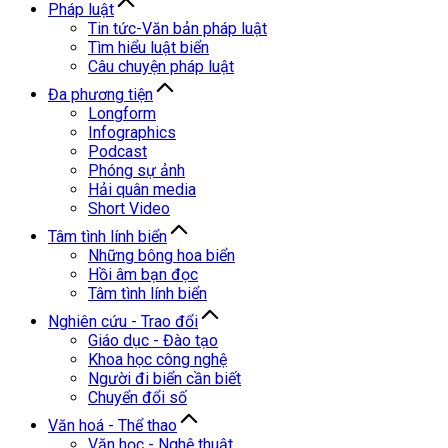
Pháp luật
Tin tức-Văn bản pháp luật
Tìm hiểu luật biển
Câu chuyện pháp luật
Đa phương tiện
Longform
Infographics
Podcast
Phóng sự ảnh
Hải quân media
Short Video
Tâm tình lính biển
Những bông hoa biển
Hồi âm bạn đọc
Tâm tình lính biển
Nghiên cứu - Trao đổi
Giáo dục - Đào tạo
Khoa học công nghệ
Người đi biển cần biết
Chuyển đổi số
Văn hoá - Thể thao
Văn học - Nghệ thuật