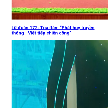
Lữ đoàn 172: Tọa đàm “Phát huy truyền
thống - Viết tiếp chiến công”