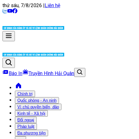
thứ sáu, 7/8/2026
|
Liên hệ
Báo In
Truyền Hình Hải Quân
Chính trị
Quốc phòng - An ninh
Vì chủ quyền biển, đảo
Kinh tế - Xã hội
Đối ngoại
Pháp luật
Đa phương tiện