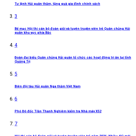
Tư lệnh Hải quân thăm, tặng quà gia đình chính sách
3
Bế mạc Hội thi cán bộ đoàn giỏi và tuyên truyền viên trẻ Quân chủng Hải
quân khu vực phía Bắc
4
Đoàn đại biểu Quân chủng Hải quân tổ chức các hoạt động tri ân tại tỉnh
Quảng Trị
5
Biên đội tàu Hải quân Nga thăm Việt Nam
6
Phó Đô đốc Trần Thanh Nghiêm kiểm tra Nhà máy X52
7