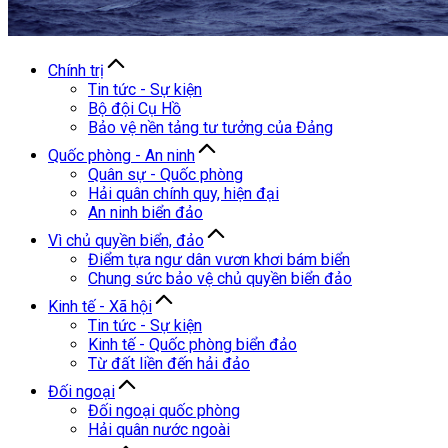
Chính trị
Tin tức - Sự kiện
Bộ đội Cụ Hồ
Bảo vệ nền tảng tư tưởng của Đảng
Quốc phòng - An ninh
Quân sự - Quốc phòng
Hải quân chính quy, hiện đại
An ninh biển đảo
Vì chủ quyền biển, đảo
Điểm tựa ngư dân vươn khơi bám biển
Chung sức bảo vệ chủ quyền biển đảo
Kinh tế - Xã hội
Tin tức - Sự kiện
Kinh tế - Quốc phòng biển đảo
Từ đất liền đến hải đảo
Đối ngoại
Đối ngoại quốc phòng
Hải quân nước ngoài