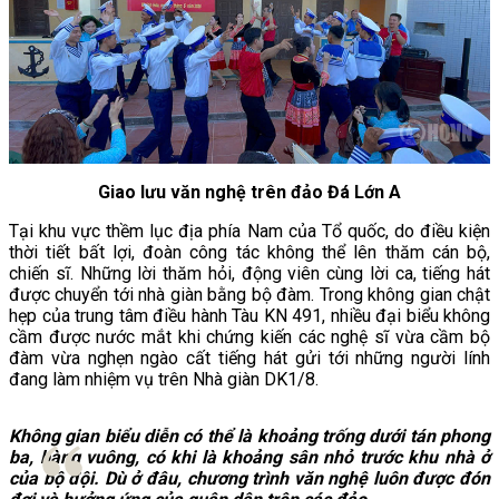
Giao lưu văn nghệ trên đảo Đá Lớn A
Tại khu vực thềm lục địa phía Nam của Tổ quốc, do điều kiện
thời tiết bất lợi, đoàn công tác không thể lên thăm cán bộ,
chiến sĩ. Những lời thăm hỏi, động viên cùng lời ca, tiếng hát
được chuyển tới nhà giàn bằng bộ đàm. Trong không gian chật
hẹp của trung tâm điều hành Tàu KN 491, nhiều đại biểu không
cầm được nước mắt khi chứng kiến các nghệ sĩ vừa cầm bộ
đàm vừa nghẹn ngào cất tiếng hát gửi tới những người lính
đang làm nhiệm vụ trên Nhà giàn DK1/8.
Không gian biểu diễn có thể là khoảng trống dưới tán phong
ba, bàng vuông, có khi là khoảng sân nhỏ trước khu nhà ở
của bộ đội. Dù ở đâu, chương trình văn nghệ luôn được đón