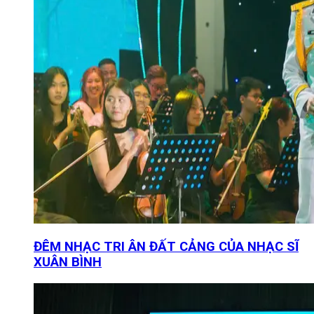
ĐÊM NHẠC TRI ÂN ĐẤT CẢNG CỦA NHẠC SĨ
XUÂN BÌNH