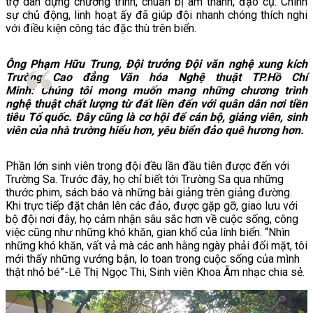
trợ dàn dựng chương trình, chuẩn bị âm thanh, đạo cụ. Chính
sự chủ động, linh hoạt ấy đã giúp đội nhanh chóng thích nghi
với điều kiện công tác đặc thù trên biển.
Ông Phạm Hữu Trung, Đội trưởng Đội văn nghệ xung kích
Trường Cao đẳng Văn hóa Nghệ thuật TP.Hồ Chí
Minh:
Chúng tôi mong muốn mang những chương trình
nghệ thuật chất lượng từ đất liền đến với quân dân nơi tiền
tiêu Tổ quốc. Đây cũng là cơ hội để cán bộ, giảng viên, sinh
viên của nhà trường hiểu hơn, yêu biển đảo quê hương hơn.
Phần lớn sinh viên trong đội đều lần đầu tiên được đến với
Trường Sa. Trước đây, họ chỉ biết tới Trường Sa qua những
thước phim, sách báo và những bài giảng trên giảng đường.
Khi trực tiếp đặt chân lên các đảo, được gặp gỡ, giao lưu với
bộ đội nơi đây, họ cảm nhận sâu sắc hơn về cuộc sống, công
việc cũng như những khó khăn, gian khổ của lính biển. “Nhìn
những khó khăn, vất vả mà các anh hằng ngày phải đối mặt, tôi
mới thấy những vướng bận, lo toan trong cuộc sống của mình
thật nhỏ bé”-Lê Thị Ngọc Thi, Sinh viên Khoa Âm nhạc chia sẻ.