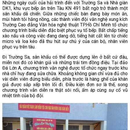
Những ngày cuối của hải trình đến với Trường Sa và Nhà giàn
DK1, khu vực bếp ăn trên Tàu KN 491 bất ngờ trở thành một
sân khấu dã chiến. Giữa những chiếc bàn đang bày món ăn,
mùi hành tỏi hăng nồng, các thành viên đội văn nghệ xung kích
Trường Cao đẳng Văn hóa nghệ thuật TP.Hồ Chí Minh tổ chức
chương trình biểu diễn đặc biệt phục vụ tổ bếp. Bất chấp tiếng
xào nấu và công việc đang dang dở, tiếng hát cất lên từ chiếc
micro và loa kéo đã thu hút sự chú ý của cán bộ, nhân viên
phục vụ trên tàu.
Đi Trường Sa, sân khấu có thể được dựng lên ở bất cứ đâu,
miễn nơi đó có khán giả và những trái tim đồng điệu. Tại đảo
Đá Lớn A, chương trình văn nghệ được tổ chức ngay trước khu
nhà chỉ huy đang sửa chữa. Khoảng không gian chỉ vừa đủ cho
vài diễn viên đứng biểu diễn, phía trước là hàng ghế của khán
giả được sắp xếp trên lối đi. Điều kiện đơn sơ là thế, song
chương trình vẫn diễn ra thật sôi nổi, ấm áp cùng sự cổ vũ
nhiệt tình của bộ đội.