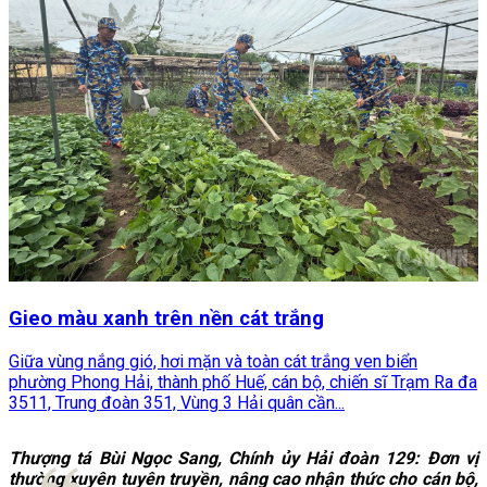
Gieo màu xanh trên nền cát trắng
Giữa vùng nắng gió, hơi mặn và toàn cát trắng ven biển
phường Phong Hải, thành phố Huế, cán bộ, chiến sĩ Trạm Ra đa
3511, Trung đoàn 351, Vùng 3 Hải quân cần...
Thượng tá Bùi Ngọc Sang, Chính ủy Hải đoàn 129:
Đơn vị
thường xuyên tuyên truyền, nâng cao nhận thức cho cán bộ,