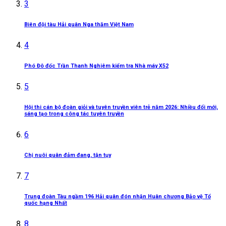
3
Biên đội tàu Hải quân Nga thăm Việt Nam
4
Phó Đô đốc Trần Thanh Nghiêm kiểm tra Nhà máy X52
5
Hội thi cán bộ đoàn giỏi và tuyên truyền viên trẻ năm 2026: Nhiều đổi mới,
sáng tạo trong công tác tuyên truyền
6
Chị nuôi quân đảm đang, tận tụy
7
Trung đoàn Tàu ngầm 196 Hải quân đón nhận Huân chương Bảo vệ Tổ
quốc hạng Nhất
8