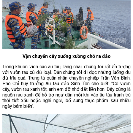
Vận chuyển cây xuống xuồng chở ra đảo
Trong khuôn viên các âu tàu, làng chài, chúng tôi rất ấn tượng
với vườn rau củ đủ loại. Dẫn chúng tôi đi dọc những luống đu
đủ trĩu quả, Trung tá quân nhân chuyên nghiệp Trần Văn Bỉnh,
Phó Chỉ huy trưởng Âu tàu đảo Sinh Tồn cho biết: "Có vườn
cây, vườn rau xanh tốt, anh em đỡ nhớ đất liền hơn. Đây cũng là
nguồn rau xanh để hỗ trợ ngư dân mỗi khi vào âu tàu tránh trú
thời tiết xấu hoặc nghỉ ngơi, bổ sung thực phẩm sau nhiều
ngày bám biển".