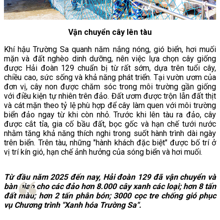
Vận chuyển cây lên tàu
Khí hậu Trường Sa quanh năm nắng nóng, gió biển, hơi muối
mặn và đất nghèo dinh dưỡng, nên việc lựa chọn cây giống
được Hải đoàn 129 chuẩn bị từ rất sớm, dựa trên tuổi cây,
chiều cao, sức sống và khả năng phát triển. Tại vườn ươm của
đơn vị, cây non được chăm sóc trong môi trường gần giống
với điều kiện tự nhiên trên đảo. Đất ươm được trộn lẫn đất thịt
và cát mặn theo tỷ lệ phù hợp để cây làm quen với môi trường
biển đảo ngay từ khi còn nhỏ. Trước khi lên tàu ra đảo, cây
được cắt tỉa, gia cố bầu đất, bọc gốc và hạn chế tưới nước
nhằm tăng khả năng thích nghi trong suốt hành trình dài ngày
trên biển. Trên tàu, những "hành khách đặc biệt" được bố trí ở
vị trí kín gió, hạn chế ảnh hưởng của sóng biển và hơi muối.
Từ đầu năm 2025 đến nay, Hải đoàn 129 đã vận chuyển và
bàn giao cho các đảo hơn 8.000 cây xanh các loại; hơn 8 tấn
đất màu; hơn 2 tấn phân bón; 3000 cọc tre chống gió phục
vụ Chương trình "Xanh hóa Trường Sa".