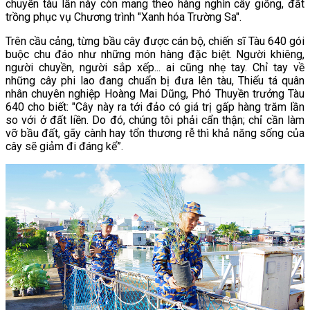
chuyến tàu lần này còn mang theo hàng nghìn cây giống, đất
trồng phục vụ Chương trình "Xanh hóa Trường Sa".
Trên cầu cảng, từng bầu cây được cán bộ, chiến sĩ Tàu 640 gói
buộc chu đáo như những món hàng đặc biệt. Người khiêng,
người chuyền, người sắp xếp... ai cũng nhẹ tay. Chỉ tay về
những cây phi lao đang chuẩn bị đưa lên tàu, Thiếu tá quân
nhân chuyên nghiệp Hoàng Mai Dũng, Phó Thuyền trưởng Tàu
640 cho biết: "Cây này ra tới đảo có giá trị gấp hàng trăm lần
so với ở đất liền. Do đó, chúng tôi phải cẩn thận; chỉ cần làm
vỡ bầu đất, gãy cành hay tổn thương rễ thì khả năng sống của
cây sẽ giảm đi đáng kể”.