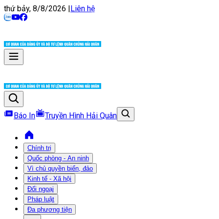
thứ bảy, 8/8/2026
|
Liên hệ
Báo In
Truyền Hình Hải Quân
Chính trị
Quốc phòng - An ninh
Vì chủ quyền biển, đảo
Kinh tế - Xã hội
Đối ngoại
Pháp luật
Đa phương tiện