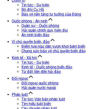
Chính trị
Tin tức - Sự kiện
Bộ đội Cụ Hồ
Bảo vệ nền tảng tư tưởng của Đảng
Quốc phòng - An ninh
Quân sự - Quốc phòng
Hải quân chính quy, hiện đại
An ninh biển đảo
Vì chủ quyền biển, đảo
Điểm tựa ngư dân vươn khơi bám biển
Chung sức bảo vệ chủ quyền biển đảo
Kinh tế - Xã hội
Tin tức - Sự kiện
Kinh tế - Quốc phòng biển đảo
Từ đất liền đến hải đảo
Đối ngoại
Đối ngoại quốc phòng
Hải quân nước ngoài
Pháp luật
Tin tức-Văn bản pháp luật
Tìm hiểu luật biển
Câu chuyện pháp luật