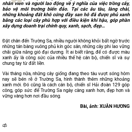
nhân viên và người lao động về ý nghĩa của việc trồng cây,
bảo vệ môi trường biển đảo. Tại các âu tàu, làng chài,
những khoảng đất khô cứng đầy san hô đã được phủ xanh
bằng các loại cây phù hợp với điều kiện khí hậu, góp phần
xây dựng doanh trại chính quy, xanh, sạch, đẹp…
Đặt chân đến Trường Sa, nhiều người không khỏi bất ngờ trước
những tán bàng vuông phủ kín góc sân, những cây phi lao vững
chãi giữa nắng gió đại dương. Ít ai biết rằng, để có được màu
xanh ấy là công sức của nhiều thế hệ cán bộ, chiến sĩ và sự
chung tay từ đất liền.
Vài tháng nữa, những cây giống đang theo tàu vượt sóng hôm
nay sẽ bén rễ ở Trường Sa, hình thành thêm những khoảng
xanh mới. Đó cũng là cách cán bộ, chiến sĩ Hải đoàn 129 góp
công, góp sức để Trường Sa ngày càng xanh hơn, đẹp hơn và
vững vàng hơn nơi đầu sóng.
Bài, ảnh: XUÂN HƯƠNG