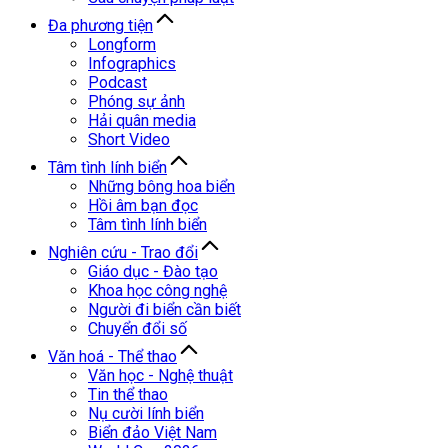
Đa phương tiện
Longform
Infographics
Podcast
Phóng sự ảnh
Hải quân media
Short Video
Tâm tình lính biển
Những bông hoa biển
Hồi âm bạn đọc
Tâm tình lính biển
Nghiên cứu - Trao đổi
Giáo dục - Đào tạo
Khoa học công nghệ
Người đi biển cần biết
Chuyển đổi số
Văn hoá - Thể thao
Văn học - Nghệ thuật
Tin thể thao
Nụ cười lính biển
Biển đảo Việt Nam