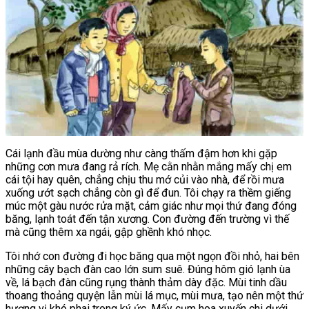
Cái lạnh đầu mùa dường như càng thấm đậm hơn khi gặp
những cơn mưa đang rả rích. Mẹ cằn nhằn mắng mấy chị em
cái tội hay quên, chẳng chịu thu mớ củi vào nhà, để rồi mưa
xuống ướt sạch chẳng còn gì để đun. Tôi chạy ra thềm giếng
múc một gàu nước rửa mặt, cảm giác như mọi thứ đang đóng
băng, lạnh toát đến tận xương. Con đường đến trường vì thế
mà cũng thêm xa ngái, gập ghềnh khó nhọc.
Tôi nhớ con đường đi học băng qua một ngọn đồi nhỏ, hai bên
những cây bạch đàn cao lớn sum suê. Đúng hôm gió lạnh ùa
về, lá bạch đàn cũng rụng thành thảm dày đặc. Mùi tinh dầu
thoang thoảng quyện lẫn mùi lá mục, mùi mưa, tạo nên một thứ
hương vị khó phai trong ký ức. Mấy cụm hoa xuyến chi dưới