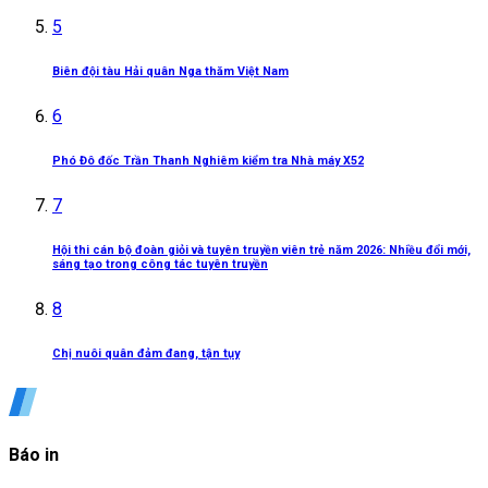
5
Biên đội tàu Hải quân Nga thăm Việt Nam
6
Phó Đô đốc Trần Thanh Nghiêm kiểm tra Nhà máy X52
7
Hội thi cán bộ đoàn giỏi và tuyên truyền viên trẻ năm 2026: Nhiều đổi mới,
sáng tạo trong công tác tuyên truyền
8
Chị nuôi quân đảm đang, tận tụy
Báo in