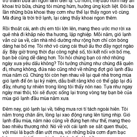
trở thành bữa ăn ngon lành đến lạ. Có hôm, mẹ bảo hôm nay ăn
khoai trừ bữa, chúng tôi mừng húm, hưởng ứng kịch liệt. Đôi ba
lần những bữa khoai thay cơm như thế lại thấy ngon vô cùng.
Mà đúng là trời trở lạnh, lại càng thấy khoai ngon thêm.
Rồi thoắt cái, anh chị em tôi lớn lên, mang theo ước mơ rời xa
quê nhà đi khắp nẻo tha hương, lập nghiệp. Mỗi năm, gió lạnh
vẫn cứ ùa về, căn nhà nhỏ dường như rộng hơn chỉ còn bóng
dáng hai bố mẹ. Tôi nhớ vô cùng cái thuở ấu thơ đầy ngọt ngào
ấy. Bây giờ trong thời đại công nghệ số, tôi kết nối với bố mẹ,
bạn bè cũng dễ dàng hơn. Tôi hỏi chúng bạn có nhớ những
ngày xưa yêu dấu không? Tôi tưởng chừng như chúng đã quên
đi, nhưng không, đứa nào cũng nhớ về những đợt gió lạnh đầu
mùa năm cũ. Chúng tôi còn hẹn nhau về lại quê nhà trong mùa
gió lạnh để ôn lại kỷ niệm, dẫu biết rằng khó có thể gặp lại đủ
đầy, nhưng tự nhiên trong lòng tôi thấy nôn nao. Tựa như ngay
ngày mai thôi, tôi sẽ được sống lại trong vòng tay bạn bè của
mùa gió lạnh đầu mùa năm xưa.
Đêm nay, gió lạnh lại về, tiếng mưa rơi tí tách ngoài hiên. Tôi
nằm trong chăn ấm, lòng lại xao động rung lên từng nhịp. Gió
lạnh đầu mùa, năm nào cũng về đúng hẹn như thế, mang theo
bao nhiêu thương nhớ. Nó về với cái lạnh se sắt quen thuộc,
với mùi lá bạch đàn ướt mưa, với những bữa cơm đạm bạc