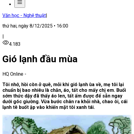
Văn học - Nghệ thuật
|
thứ hai, ngày 8/12/2025 • 16:00
|
4.183
Gió lạnh đầu mùa
HQ Online
-
Tôi nhớ, hồi còn ở quê, mỗi khi gió lạnh ùa về, mẹ tôi lại
chuẩn bị bao nhiêu là chăn, áo, tất cho mấy chị em. Buổi
sớm thức dậy đã thấy áo len, tất ấm được để sẵn ngay
dưới góc giường. Vừa bước chân ra khỏi nhà, chao ôi, cái
lạnh tê buốt ập vào khiến mặt tôi xanh tái.