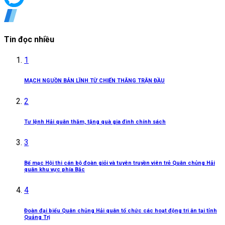
Tin đọc nhiều
1
MẠCH NGUỒN BẢN LĨNH TỪ CHIẾN THẮNG TRẬN ĐẦU
2
Tư lệnh Hải quân thăm, tặng quà gia đình chính sách
3
Bế mạc Hội thi cán bộ đoàn giỏi và tuyên truyền viên trẻ Quân chủng Hải
quân khu vực phía Bắc
4
Đoàn đại biểu Quân chủng Hải quân tổ chức các hoạt động tri ân tại tỉnh
Quảng Trị