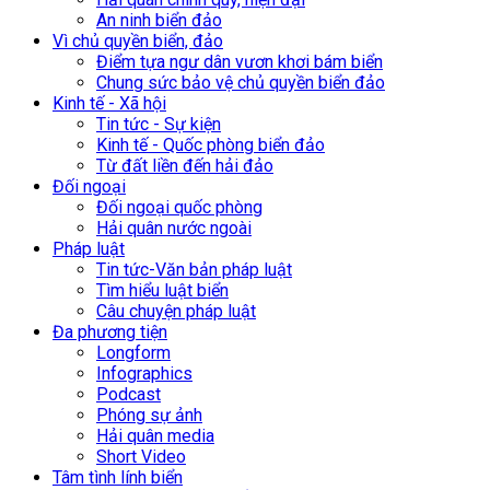
An ninh biển đảo
Vì chủ quyền biển, đảo
Điểm tựa ngư dân vươn khơi bám biển
Chung sức bảo vệ chủ quyền biển đảo
Kinh tế - Xã hội
Tin tức - Sự kiện
Kinh tế - Quốc phòng biển đảo
Từ đất liền đến hải đảo
Đối ngoại
Đối ngoại quốc phòng
Hải quân nước ngoài
Pháp luật
Tin tức-Văn bản pháp luật
Tìm hiểu luật biển
Câu chuyện pháp luật
Đa phương tiện
Longform
Infographics
Podcast
Phóng sự ảnh
Hải quân media
Short Video
Tâm tình lính biển