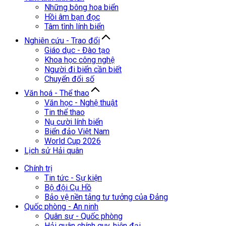
Những bông hoa biển
Hồi âm bạn đọc
Tâm tình lính biển
Nghiên cứu - Trao đổi
Giáo dục - Đào tạo
Khoa học công nghệ
Người đi biển cần biết
Chuyển đổi số
Văn hoá - Thể thao
Văn học - Nghệ thuật
Tin thể thao
Nụ cười lính biển
Biển đảo Việt Nam
World Cup 2026
Lịch sử Hải quân
Chính trị
Tin tức - Sự kiện
Bộ đội Cụ Hồ
Bảo vệ nền tảng tư tưởng của Đảng
Quốc phòng - An ninh
Quân sự - Quốc phòng
Hải quân chính quy, hiện đại