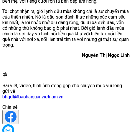
bên mẹ, với tiếng cười rộn rã bên bếp lửa hồng.
Tôi chợt nhận ra, gió lạnh đầu mùa không chỉ là sự chuyển mùa
của thiên nhiên. Nó là dấu son đánh thức những xúc cảm sâu
kín nhất, là lời nhắc nhở dịu dàng rằng, dù đi xa đến đâu, vẫn
có những thứ không bao giờ phai nhạt. Bởi gió lạnh đầu mùa
chính là sợi dây vô hình nối liền quá khứ với hiện tại, nối liền
quê nhà với nơi xa, nối liền trái tim ta với những gì thật sự quan
trọng.
Nguyễn Thị Ngọc Linh
Bài viết, video, hình ảnh đóng góp cho chuyên mục vui lòng
gửi về
bhqdt@baohaiquanvietnam.vn
Chia sẻ