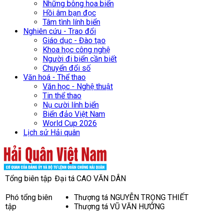
Những bông hoa biển
Hồi âm bạn đọc
Tâm tình lính biển
Nghiên cứu - Trao đổi
Giáo dục - Đào tạo
Khoa học công nghệ
Người đi biển cần biết
Chuyển đổi số
Văn hoá - Thể thao
Văn học - Nghệ thuật
Tin thể thao
Nụ cười lính biển
Biển đảo Việt Nam
World Cup 2026
Lịch sử Hải quân
Tổng biên tập
Đại tá CAO VĂN DÂN
Phó tổng biên
Thượng tá NGUYỄN TRỌNG THIẾT
tập
Thượng tá VŨ VĂN HƯỞNG