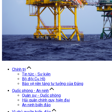
Chính trị
Tin tức - Sự kiện
Bộ đội Cụ Hồ
Bảo vệ nền tảng tư tưởng của Đảng
Quốc phòng - An ninh
Quân sự - Quốc phòng
Hải quân chính quy, hiện đại
An ninh biển đảo
Vì chủ quyền biển, đảo