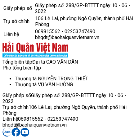
Giấy phép số: 288/GP-BTTTT ngày 10 - 06 -
Giấy phép số
2022
106 Lê Lai, phường Ngô Quyền, thành phố Hải
Trụ sở chính
Phòng
069815562 - 02253747490
Liên hệ
bhqdt@baohaiquanvietnam.vn
Tổng biên tập
Đại tá CAO VĂN DÂN
Phó tổng biên tập
Thượng tá NGUYỄN TRỌNG THIẾT
Thượng tá VŨ VĂN HƯỞNG
Giấy phép số
Giấy phép số: 288/GP-BTTTT ngày 10 - 06 -
2022
Trụ sở chính
106 Lê Lai, phường Ngô Quyền, thành phố Hải
Phòng
Liên hệ
069815562 - 02253747490
bhqdt@baohaiquanvietnam.vn