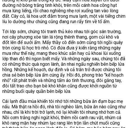
đường nở bông trắng tinh khôi, trên mỗi cánh hoa cõng hạt
mưa lúng liếng, rồi chao nghiêng nhẹ rơi xuống tan vào lòng
đất. Cây cỏ, lá hoa ướt đẫm trong mưa lạnh, một vài tiếng chim
líu lo dường như chúng cũng đang run rẩy tìm về tổ ấm.
Tới lớp sớm, chúng tôi tranh thủ kéo nhau tới góc sân trường,
nơi cây phượng xòe tán lá rộng thênh thang, gom củi khô và
đốt lên để sưởi ấm. Mấy thầy cô đến sớm cũng tới ngồi quây
tròn cùng lũ học trò nhỏ. Có đứa đưa ý kiến rằng những ngày
mưa như thế này, mang theo khúc sắn hay củ khoai lùi xuống
lớp than đỏ thì ngon biết mấy. Và những ngày sau, chúng tôi đã
có những thức quà ngon lành, ăn nhai ngấu nghiến bên bếp lửa
hồng. Những kế hoạch, dự định và cả trăn trở được chúng tôi
chia sẻ bên bếp lửa ấm cúng ấy. Hồi đó, phong trào "kế hoạch
nhỏ" rất phát triển và những tấm áo tình thương, đôi găng tay,
đôi tất trao cho bạn bè khó khăn cũng được khởi nguồn từ
những buổi quây quần bên bếp lửa.
Cái lạnh đầu mùa khiến tôi nhớ tới những bữa ăn đạm bạc mẹ
nấu. Mà thật ra hồi đó, nhà tôi nghèo lắm, bữa ăn nào cũng như
nhau, chỉ là khi trời trở lạnh, nó lại khiến tôi nhung nhớ hơn cả.
Nồi cơm trắng nghi ngút khói, thêm nồi canh rau vặt, nhúm cá
khô rang mặn hay nhúm lạc rang lên trộn lẫn chút muối cũng