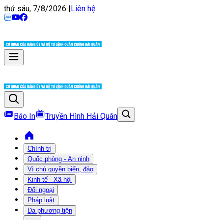
thứ sáu, 7/8/2026
|
Liên hệ
Báo In
Truyền Hình Hải Quân
Chính trị
Quốc phòng - An ninh
Vì chủ quyền biển, đảo
Kinh tế - Xã hội
Đối ngoại
Pháp luật
Đa phương tiện