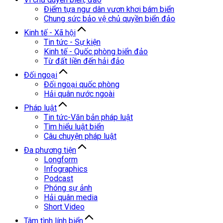
Điểm tựa ngư dân vươn khơi bám biển
Chung sức bảo vệ chủ quyền biển đảo
Kinh tế - Xã hội
Tin tức - Sự kiện
Kinh tế - Quốc phòng biển đảo
Từ đất liền đến hải đảo
Đối ngoại
Đối ngoại quốc phòng
Hải quân nước ngoài
Pháp luật
Tin tức-Văn bản pháp luật
Tìm hiểu luật biển
Câu chuyện pháp luật
Đa phương tiện
Longform
Infographics
Podcast
Phóng sự ảnh
Hải quân media
Short Video
Tâm tình lính biển