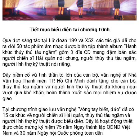
Tiết mục biểu diễn tại chương trình
Qua đợt sáng tác tại Lữ đoàn 189 và X52, các tác giả đã cho
ra đời 50 tác phẩm âm nhạc được biên tập thành album “Hành
khúc thủy thủ tàu ngầm” gồm 3 đĩa CD mang đậm bản sắc
người chiến sĩ Hải quân nói chung, người thủy thủ tàu ngầm,
người lính thợ kỹ thuật nói riêng.
Đây niềm cổ vũ tinh thần to lớn của cán bộ, văn nghệ sĩ Nhà
Văn hóa Thanh niên TP. Hồ Chí Minh dành tặng cho cán bộ,
thủy thủ tàu ngầm và người lính thợ kỹ thuật đã không ngại
vượt qua khó khăn, hoàn thành xuất sắc mọi nhiệm vụ được
giao.
Tại chương trình giao lưu văn nghệ “Vòng tay biển, đảo” đã có
15 ca khúc về người chiến sĩ Hải quân, thủy thủ tàu ngầm và
người lính thợ kỹ thuật được biểu diễn. Đây là hoạt động thiết
thực chào mừng kỷ niệm 75 năm Ngày thành lập QĐND Việt
Nam và 30 năm Ngày hội Quốc phòng toàn dân.