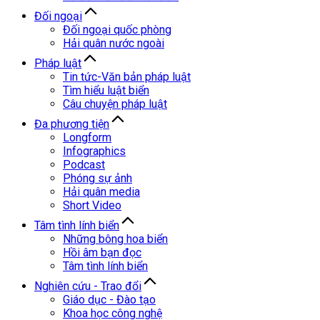
Đối ngoại
Đối ngoại quốc phòng
Hải quân nước ngoài
Pháp luật
Tin tức-Văn bản pháp luật
Tìm hiểu luật biển
Câu chuyện pháp luật
Đa phương tiện
Longform
Infographics
Podcast
Phóng sự ảnh
Hải quân media
Short Video
Tâm tình lính biển
Những bông hoa biển
Hồi âm bạn đọc
Tâm tình lính biển
Nghiên cứu - Trao đổi
Giáo dục - Đào tạo
Khoa học công nghệ