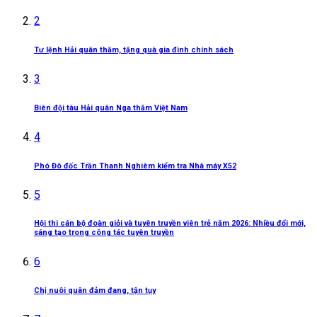
2
Tư lệnh Hải quân thăm, tặng quà gia đình chính sách
3
Biên đội tàu Hải quân Nga thăm Việt Nam
4
Phó Đô đốc Trần Thanh Nghiêm kiểm tra Nhà máy X52
5
Hội thi cán bộ đoàn giỏi và tuyên truyền viên trẻ năm 2026: Nhiều đổi mới,
sáng tạo trong công tác tuyên truyền
6
Chị nuôi quân đảm đang, tận tụy