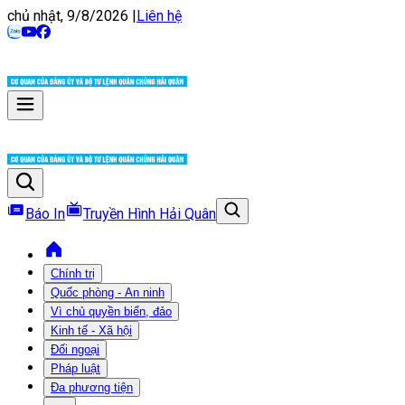
chủ nhật, 9/8/2026
|
Liên hệ
Báo In
Truyền Hình Hải Quân
Chính trị
Quốc phòng - An ninh
Vì chủ quyền biển, đảo
Kinh tế - Xã hội
Đối ngoại
Pháp luật
Đa phương tiện