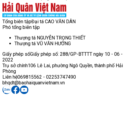
Tổng biên tập
Đại tá CAO VĂN DÂN
Phó tổng biên tập
Thượng tá NGUYỄN TRỌNG THIẾT
Thượng tá VŨ VĂN HƯỞNG
Giấy phép số
Giấy phép số: 288/GP-BTTTT ngày 10 - 06 -
2022
Trụ sở chính
106 Lê Lai, phường Ngô Quyền, thành phố Hải
Phòng
Liên hệ
069815562 - 02253747490
bhqdt@baohaiquanvietnam.vn