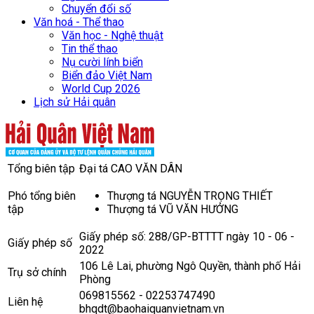
Chuyển đổi số
Văn hoá - Thể thao
Văn học - Nghệ thuật
Tin thể thao
Nụ cười lính biển
Biển đảo Việt Nam
World Cup 2026
Lịch sử Hải quân
Tổng biên tập
Đại tá CAO VĂN DÂN
Phó tổng biên
Thượng tá NGUYỄN TRỌNG THIẾT
tập
Thượng tá VŨ VĂN HƯỞNG
Giấy phép số: 288/GP-BTTTT ngày 10 - 06 -
Giấy phép số
2022
106 Lê Lai, phường Ngô Quyền, thành phố Hải
Trụ sở chính
Phòng
069815562 - 02253747490
Liên hệ
bhqdt@baohaiquanvietnam.vn