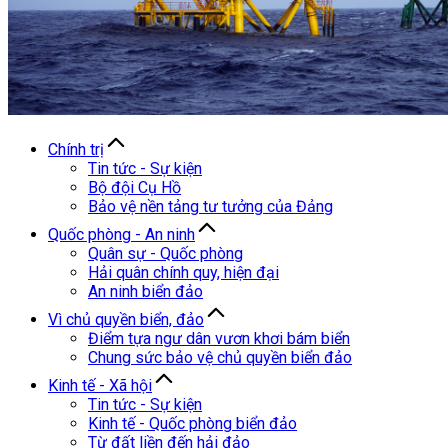
Chính trị
Tin tức - Sự kiện
Bộ đội Cụ Hồ
Bảo vệ nền tảng tư tưởng của Đảng
Quốc phòng - An ninh
Quân sự - Quốc phòng
Hải quân chính quy, hiện đại
An ninh biển đảo
Vì chủ quyền biển, đảo
Điểm tựa ngư dân vươn khơi bám biển
Chung sức bảo vệ chủ quyền biển đảo
Kinh tế - Xã hội
Tin tức - Sự kiện
Kinh tế - Quốc phòng biển đảo
Từ đất liền đến hải đảo