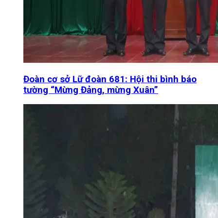
Đoàn cơ sở Lữ đoàn 681: Hội thi bình báo
tường “Mừng Đảng, mừng Xuân”