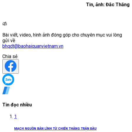
Tin, ảnh: Đắc Thắng
Bài viết, video, hình ảnh đóng góp cho chuyên mục vui lòng
gửi về
bhqdt@baohaiquanvietnam.vn
Chia sẻ
Tin đọc nhiều
1
MẠCH NGUỒN BẢN LĨNH TỪ CHIẾN THẮNG TRẬN ĐẦU