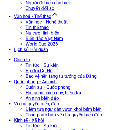
Người đi biển cần biết
Chuyển đổi số
Văn hoá - Thể thao
Văn học - Nghệ thuật
Tin thể thao
Nụ cười lính biển
Biển đảo Việt Nam
World Cup 2026
Lịch sử Hải quân
Chính trị
Tin tức - Sự kiện
Bộ đội Cụ Hồ
Bảo vệ nền tảng tư tưởng của Đảng
Quốc phòng - An ninh
Quân sự - Quốc phòng
Hải quân chính quy, hiện đại
An ninh biển đảo
Vì chủ quyền biển, đảo
Điểm tựa ngư dân vươn khơi bám biển
Chung sức bảo vệ chủ quyền biển đảo
Kinh tế - Xã hội
Tin tức - Sự kiện