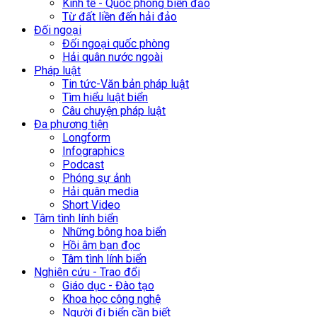
Kinh tế - Quốc phòng biển đảo
Từ đất liền đến hải đảo
Đối ngoại
Đối ngoại quốc phòng
Hải quân nước ngoài
Pháp luật
Tin tức-Văn bản pháp luật
Tìm hiểu luật biển
Câu chuyện pháp luật
Đa phương tiện
Longform
Infographics
Podcast
Phóng sự ảnh
Hải quân media
Short Video
Tâm tình lính biển
Những bông hoa biển
Hồi âm bạn đọc
Tâm tình lính biển
Nghiên cứu - Trao đổi
Giáo dục - Đào tạo
Khoa học công nghệ
Người đi biển cần biết