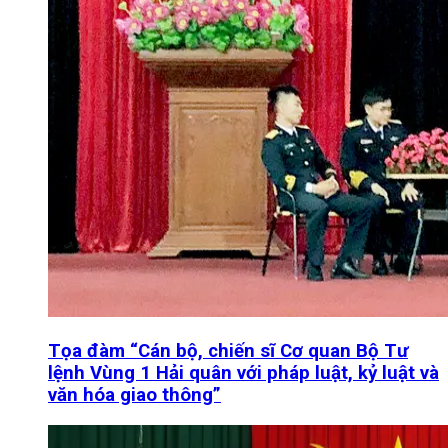
Tọa đàm “Cán bộ, chiến sĩ Cơ quan Bộ Tư
lệnh Vùng 1 Hải quân với pháp luật, kỷ luật và
văn hóa giao thông”