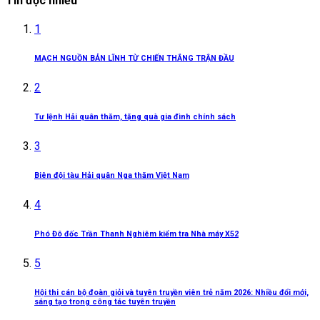
Tin đọc nhiều
1
MẠCH NGUỒN BẢN LĨNH TỪ CHIẾN THẮNG TRẬN ĐẦU
2
Tư lệnh Hải quân thăm, tặng quà gia đình chính sách
3
Biên đội tàu Hải quân Nga thăm Việt Nam
4
Phó Đô đốc Trần Thanh Nghiêm kiểm tra Nhà máy X52
5
Hội thi cán bộ đoàn giỏi và tuyên truyền viên trẻ năm 2026: Nhiều đổi mới,
sáng tạo trong công tác tuyên truyền