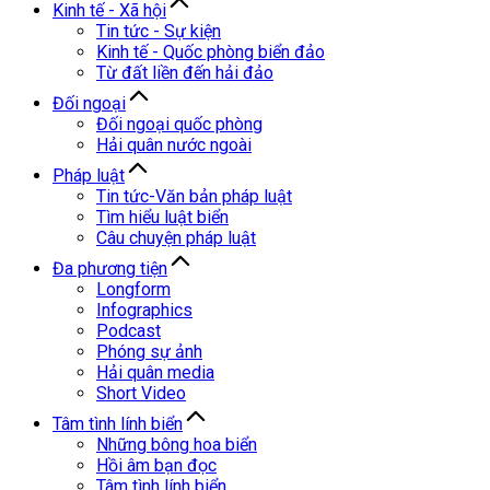
Kinh tế - Xã hội
Tin tức - Sự kiện
Kinh tế - Quốc phòng biển đảo
Từ đất liền đến hải đảo
Đối ngoại
Đối ngoại quốc phòng
Hải quân nước ngoài
Pháp luật
Tin tức-Văn bản pháp luật
Tìm hiểu luật biển
Câu chuyện pháp luật
Đa phương tiện
Longform
Infographics
Podcast
Phóng sự ảnh
Hải quân media
Short Video
Tâm tình lính biển
Những bông hoa biển
Hồi âm bạn đọc
Tâm tình lính biển