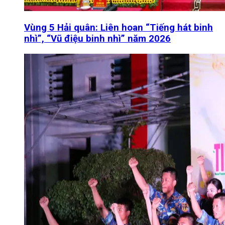
Vùng 5 Hải quân: Liên hoan “Tiếng hát binh
nhì”, “Vũ điệu binh nhì” năm 2026