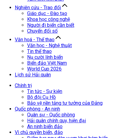
Nghiên cứu - Trao đổi
Giáo dục - Đào tạo
Khoa học công nghệ
Người đi biển cần biết
Chuyển đổi số
Văn hoá - Thể thao
Văn học - Nghệ thuật
Tin thể thao
Nụ cười lính biển
Biển đảo Việt Nam
World Cup 2026
Lịch sử Hải quân
Chính trị
Tin tức - Sự kiện
Bộ đội Cụ Hồ
Bảo vệ nền tảng tư tưởng của Đảng
Quốc phòng - An ninh
Quân sự - Quốc phòng
Hải quân chính quy, hiện đại
An ninh biển đảo
Vì chủ quyền biển, đảo