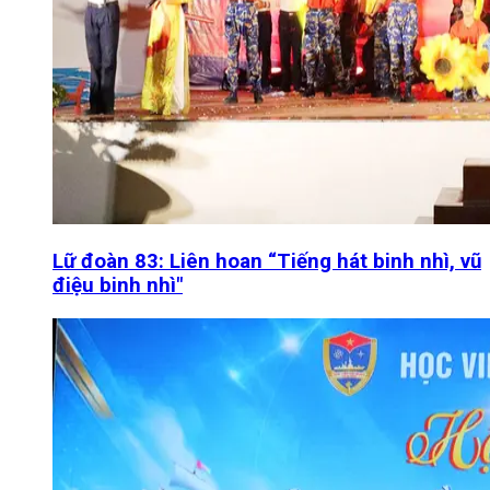
Lữ đoàn 83: Liên hoan “Tiếng hát binh nhì, vũ
điệu binh nhì"