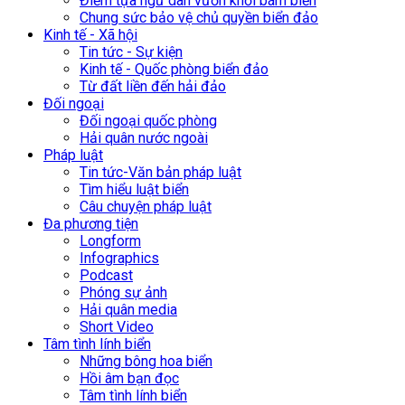
Điểm tựa ngư dân vươn khơi bám biển
Chung sức bảo vệ chủ quyền biển đảo
Kinh tế - Xã hội
Tin tức - Sự kiện
Kinh tế - Quốc phòng biển đảo
Từ đất liền đến hải đảo
Đối ngoại
Đối ngoại quốc phòng
Hải quân nước ngoài
Pháp luật
Tin tức-Văn bản pháp luật
Tìm hiểu luật biển
Câu chuyện pháp luật
Đa phương tiện
Longform
Infographics
Podcast
Phóng sự ảnh
Hải quân media
Short Video
Tâm tình lính biển
Những bông hoa biển
Hồi âm bạn đọc
Tâm tình lính biển