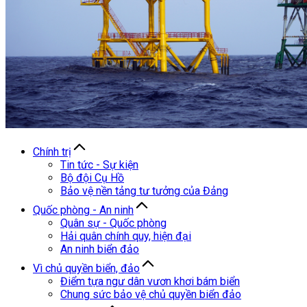
Chính trị
Tin tức - Sự kiện
Bộ đội Cụ Hồ
Bảo vệ nền tảng tư tưởng của Đảng
Quốc phòng - An ninh
Quân sự - Quốc phòng
Hải quân chính quy, hiện đại
An ninh biển đảo
Vì chủ quyền biển, đảo
Điểm tựa ngư dân vươn khơi bám biển
Chung sức bảo vệ chủ quyền biển đảo