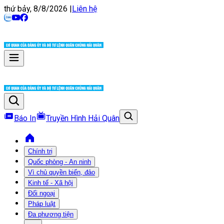
thứ bảy, 8/8/2026
|
Liên hệ
Báo In
Truyền Hình Hải Quân
Chính trị
Quốc phòng - An ninh
Vì chủ quyền biển, đảo
Kinh tế - Xã hội
Đối ngoại
Pháp luật
Đa phương tiện