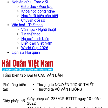
Nghiên cứu - Trao đổi
Giáo dục - Đào tạo
Khoa học công nghệ
Người đi biển cần biết
Chuyển đổi số
Văn hoá - Thể thao
Văn học - Nghệ thuật
Tin thể thao
Nụ cười lính biển
Biển đảo Việt Nam
World Cup 2026
Lịch sử Hải quân
Tổng biên tập
Đại tá CAO VĂN DÂN
Phó tổng biên
Thượng tá NGUYỄN TRỌNG THIẾT
tập
Thượng tá VŨ VĂN HƯỞNG
Giấy phép số: 288/GP-BTTTT ngày 10 - 06 -
Giấy phép số
2022