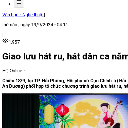
Văn học - Nghệ thuật
|
thứ năm, ngày 19/9/2024 • 04:11
|
1.957
Giao lưu hát ru, hát dân ca nă
HQ Online
-
Chiều 18/9, tại TP. Hải Phòng, Hội phụ nữ
Cục Chính trị Hả
An Dương)
phối hợp
tổ chức chương trình giao lưu hát ru, h