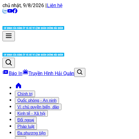
chủ nhật, 9/8/2026
|
Liên hệ
Báo In
Truyền Hình Hải Quân
Chính trị
Quốc phòng - An ninh
Vì chủ quyền biển, đảo
Kinh tế - Xã hội
Đối ngoại
Pháp luật
Đa phương tiện