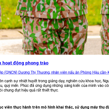
n hoạt động phong trào
ệp (QNCN) Dương Thị Thương, nhân viên nấu ăn Phòng Hậu cần-Kỹ 
n cạnh sự nhiệt huyết trong giảng dạy, nghiên cứu khoa học, Nguy
 yêu, quý mến. Phúc đã ứng dụng những sáng kiến của mình vào c
i chung đạt hiệu quả rất thiết thực.
 viên thực hành trên mô hình khai thác, sử dụng máy thu địn