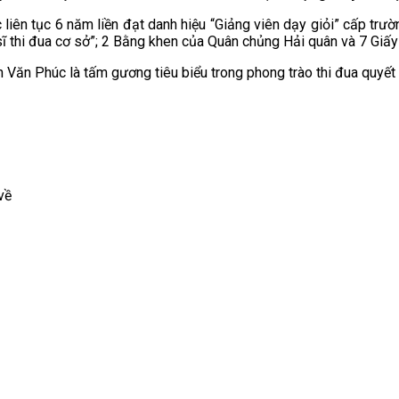
iên tục 6 năm liền đạt danh hiệu “Giảng viên dạy giỏi” cấp trườn
sĩ thi đua cơ sở”; 2 Bằng khen của Quân chủng Hải quân và 7 Giấ
Văn Phúc là tấm gương tiêu biểu trong phong trào thi đua quyết
về