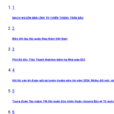
1
MẠCH NGUỒN BẢN LĨNH TỪ CHIẾN THẮNG TRẬN ĐẦU
2
Biên đội tàu Hải quân Nga thăm Việt Nam
3
Phó Đô đốc Trần Thanh Nghiêm kiểm tra Nhà máy X52
4
Hội thi cán bộ đoàn giỏi và tuyên truyền viên trẻ năm 2026: Nhiều đổi mới, 
5
Trung đoàn Tàu ngầm 196 Hải quân đón nhận Huân chương Bảo vệ Tổ quốc
6