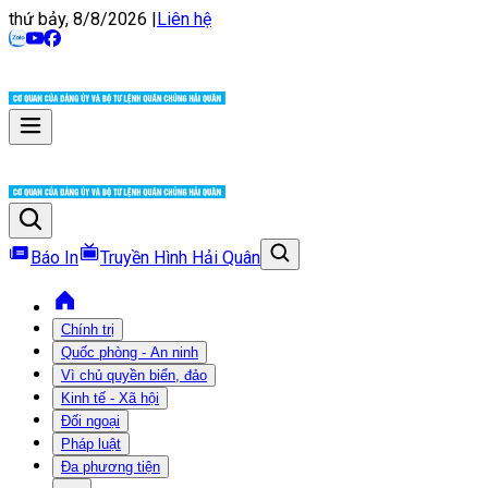
thứ bảy, 8/8/2026
|
Liên hệ
Báo In
Truyền Hình Hải Quân
Chính trị
Quốc phòng - An ninh
Vì chủ quyền biển, đảo
Kinh tế - Xã hội
Đối ngoại
Pháp luật
Đa phương tiện