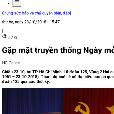
Chung sức bảo vệ chủ quyền biển, đảo
|
thứ ba, ngày 23/10/2018 • 15:47
|
2.773
Gặp mặt truyền thống Ngày mở
HQ Online
-
Chiều 23-10, tại TP. Hồ Chí Minh, Lữ đoàn 125, Vùng 2 Hải
1961 – 23-10-2018). Tham dự buổi lễ có đại biểu các cơ qua
đoàn 125 qua các thời kỳ.