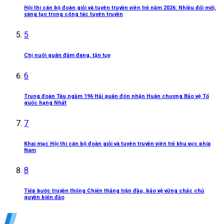
Hội thi cán bộ đoàn giỏi và tuyên truyền viên trẻ năm 2026: Nhiều đổi mới,
sáng tạo trong công tác tuyên truyền
5
Chị nuôi quân đảm đang, tận tụy
6
Trung đoàn Tàu ngầm 196 Hải quân đón nhận Huân chương Bảo vệ Tổ
quốc hạng Nhất
7
Khai mạc Hội thi cán bộ đoàn giỏi và tuyên truyền viên trẻ khu vực phía
Nam
8
Tiếp bước truyền thống Chiến thắng trận đầu, bảo vệ vững chắc chủ
quyền biển đảo