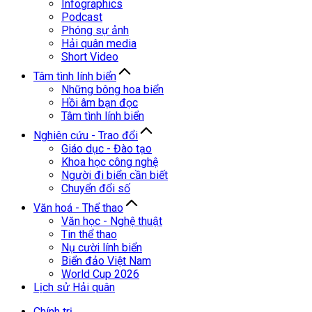
Infographics
Podcast
Phóng sự ảnh
Hải quân media
Short Video
Tâm tình lính biển
Những bông hoa biển
Hồi âm bạn đọc
Tâm tình lính biển
Nghiên cứu - Trao đổi
Giáo dục - Đào tạo
Khoa học công nghệ
Người đi biển cần biết
Chuyển đổi số
Văn hoá - Thể thao
Văn học - Nghệ thuật
Tin thể thao
Nụ cười lính biển
Biển đảo Việt Nam
World Cup 2026
Lịch sử Hải quân
Chính trị