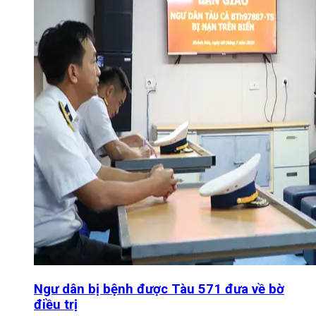
Ngư dân bị bệnh được Tàu 571 đưa về bờ
điều trị