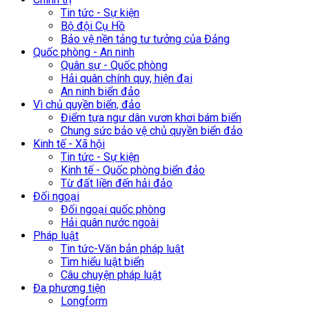
Tin tức - Sự kiện
Bộ đội Cụ Hồ
Bảo vệ nền tảng tư tưởng của Đảng
Quốc phòng - An ninh
Quân sự - Quốc phòng
Hải quân chính quy, hiện đại
An ninh biển đảo
Vì chủ quyền biển, đảo
Điểm tựa ngư dân vươn khơi bám biển
Chung sức bảo vệ chủ quyền biển đảo
Kinh tế - Xã hội
Tin tức - Sự kiện
Kinh tế - Quốc phòng biển đảo
Từ đất liền đến hải đảo
Đối ngoại
Đối ngoại quốc phòng
Hải quân nước ngoài
Pháp luật
Tin tức-Văn bản pháp luật
Tìm hiểu luật biển
Câu chuyện pháp luật
Đa phương tiện
Longform