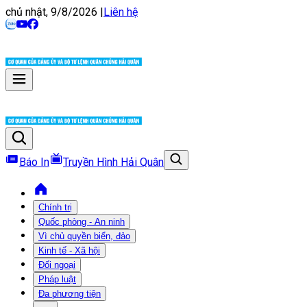
chủ nhật, 9/8/2026
|
Liên hệ
Báo In
Truyền Hình Hải Quân
Chính trị
Quốc phòng - An ninh
Vì chủ quyền biển, đảo
Kinh tế - Xã hội
Đối ngoại
Pháp luật
Đa phương tiện