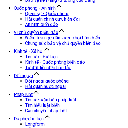
Bảo vệ nền tảng tư tưởng của Đảng
Quốc phòng - An ninh
Quân sự - Quốc phòng
Hải quân chính quy, hiện đại
An ninh biển đảo
Vì chủ quyền biển, đảo
Điểm tựa ngư dân vươn khơi bám biển
Chung sức bảo vệ chủ quyền biển đảo
Kinh tế - Xã hội
Tin tức - Sự kiện
Kinh tế - Quốc phòng biển đảo
Từ đất liền đến hải đảo
Đối ngoại
Đối ngoại quốc phòng
Hải quân nước ngoài
Pháp luật
Tin tức-Văn bản pháp luật
Tìm hiểu luật biển
Câu chuyện pháp luật
Đa phương tiện
Longform