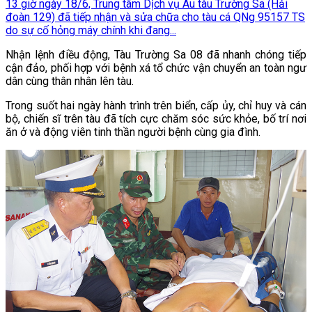
13 giờ ngày 18/6, Trung tâm Dịch vụ Âu tàu Trường Sa (Hải
đoàn 129) đã tiếp nhận và sửa chữa cho tàu cá QNg 95157 TS
do sự cố hỏng máy chính khi đang...
Nhận lệnh điều động, Tàu Trường Sa 08 đã nhanh chóng tiếp
cận đảo, phối hợp với bệnh xá tổ chức vận chuyển an toàn ngư
dân cùng thân nhân lên tàu.
Trong suốt hai ngày hành trình trên biển, cấp ủy, chỉ huy và cán
bộ, chiến sĩ trên tàu đã tích cực chăm sóc sức khỏe, bố trí nơi
ăn ở và động viên tinh thần người bệnh cùng gia đình.