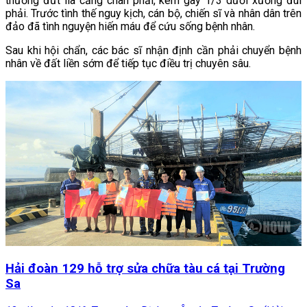
thương đứt lìa cẳng chân phải, kèm gãy 1/3 dưới xương đùi
phải. Trước tình thế nguy kịch, cán bộ, chiến sĩ và nhân dân trên
đảo đã tình nguyện hiến máu để cứu sống bệnh nhân.
Sau khi hội chẩn, các bác sĩ nhận định cần phải chuyển bệnh
nhân về đất liền sớm để tiếp tục điều trị chuyên sâu.
Hải đoàn 129 hỗ trợ sửa chữa tàu cá tại Trường
Sa