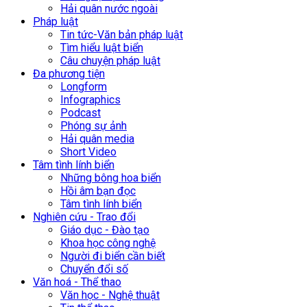
Hải quân nước ngoài
Pháp luật
Tin tức-Văn bản pháp luật
Tìm hiểu luật biển
Câu chuyện pháp luật
Đa phương tiện
Longform
Infographics
Podcast
Phóng sự ảnh
Hải quân media
Short Video
Tâm tình lính biển
Những bông hoa biển
Hồi âm bạn đọc
Tâm tình lính biển
Nghiên cứu - Trao đổi
Giáo dục - Đào tạo
Khoa học công nghệ
Người đi biển cần biết
Chuyển đổi số
Văn hoá - Thể thao
Văn học - Nghệ thuật