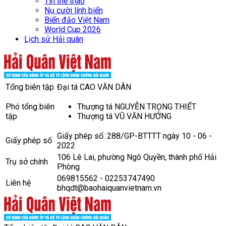
Tin thể thao
Nụ cười lính biển
Biển đảo Việt Nam
World Cup 2026
Lịch sử Hải quân
Tổng biên tập
Đại tá CAO VĂN DÂN
Phó tổng biên
Thượng tá NGUYỄN TRỌNG THIẾT
tập
Thượng tá VŨ VĂN HƯỞNG
Giấy phép số: 288/GP-BTTTT ngày 10 - 06 -
Giấy phép số
2022
106 Lê Lai, phường Ngô Quyền, thành phố Hải
Trụ sở chính
Phòng
069815562 - 02253747490
Liên hệ
bhqdt@baohaiquanvietnam.vn