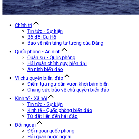
Chính trị
Tin tức - Sự kiện
Bộ đội Cụ Hồ
Bảo vệ nền tảng tư tưởng của Đảng
Quốc phòng - An ninh
Quân sự - Quốc phòng
Hải quân chính quy, hiện đại
An ninh biển đảo
Vì chủ quyền biển, đảo
Điểm tựa ngư dân vươn khơi bám biển
Chung sức bảo vệ chủ quyền biển đảo
Kinh tế - Xã hội
Tin tức - Sự kiện
Kinh tế - Quốc phòng biển đảo
Từ đất liền đến hải đảo
Đối ngoại
Đối ngoại quốc phòng
Hải quân nước ngoài