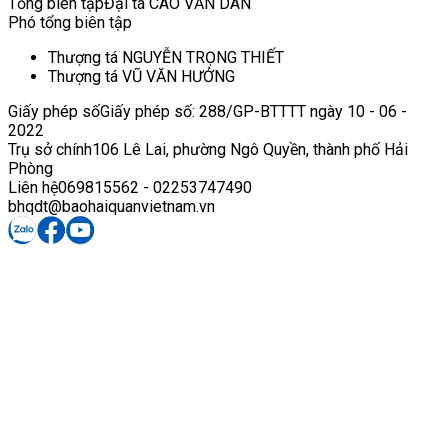
Tổng biên tập
Đại tá CAO VĂN DÂN
Phó tổng biên tập
Thượng tá NGUYỄN TRỌNG THIẾT
Thượng tá VŨ VĂN HƯỞNG
Giấy phép số
Giấy phép số: 288/GP-BTTTT ngày 10 - 06 -
2022
Trụ sở chính
106 Lê Lai, phường Ngô Quyền, thành phố Hải
Phòng
Liên hệ
069815562 - 02253747490
bhqdt@baohaiquanvietnam.vn