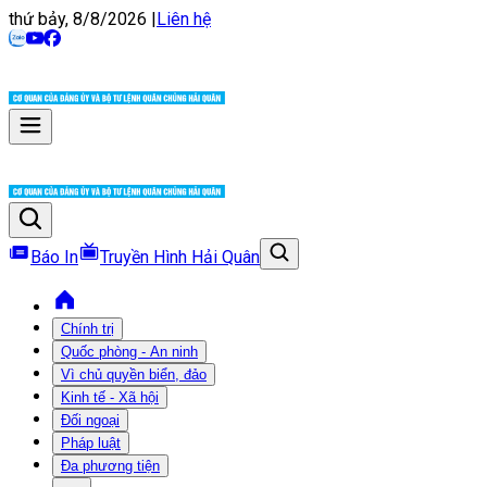
thứ bảy, 8/8/2026
|
Liên hệ
Báo In
Truyền Hình Hải Quân
Chính trị
Quốc phòng - An ninh
Vì chủ quyền biển, đảo
Kinh tế - Xã hội
Đối ngoại
Pháp luật
Đa phương tiện