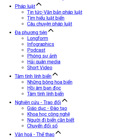
Pháp luật
Tin tức-Văn bản pháp luật
Tìm hiểu luật biển
Câu chuyện pháp luật
Đa phương tiện
Longform
Infographics
Podcast
Phóng sự ảnh
Hải quân media
Short Video
Tâm tình lính biển
Những bông hoa biển
Hồi âm bạn đọc
Tâm tình lính biển
Nghiên cứu - Trao đổi
Giáo dục - Đào tạo
Khoa học công nghệ
Người đi biển cần biết
Chuyển đổi số
Văn hoá - Thể thao