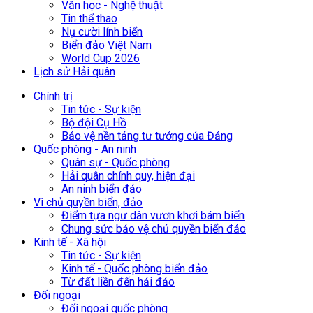
Văn học - Nghệ thuật
Tin thể thao
Nụ cười lính biển
Biển đảo Việt Nam
World Cup 2026
Lịch sử Hải quân
Chính trị
Tin tức - Sự kiện
Bộ đội Cụ Hồ
Bảo vệ nền tảng tư tưởng của Đảng
Quốc phòng - An ninh
Quân sự - Quốc phòng
Hải quân chính quy, hiện đại
An ninh biển đảo
Vì chủ quyền biển, đảo
Điểm tựa ngư dân vươn khơi bám biển
Chung sức bảo vệ chủ quyền biển đảo
Kinh tế - Xã hội
Tin tức - Sự kiện
Kinh tế - Quốc phòng biển đảo
Từ đất liền đến hải đảo
Đối ngoại
Đối ngoại quốc phòng