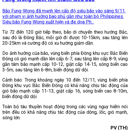
Bão Fung-Wong đã mạnh lên cấp độ siêu bão vào sáng 9/11,
với phạm vi ảnh hưởng bao phủ gần như toàn bộ Philippines.
Siêu bão Fung-Wong xuất hiện và đe dọa Ph...
Từ 72 đến 120 giờ tiếp theo, bão di chuyển theo hướng Bắc,
sau đó là Đông Bắc, mỗi giờ đi được 10-15km, sau tăng lên
20-25km và cường độ có xu hướng giảm dần.
Do ảnh hưởng của bão, vùng biển phía Đông khu vực Bắc Biển
Đông có gió mạnh dần lên cấp 6-7, sau tăng lên cấp 8-9; vùng
gần tâm bão mạnh cấp 10-12, giật cấp 14-15, sóng biển cao
3-5m, sau tăng lên 6-8m, biển động dữ dội.
Cảnh báo: Trong khoảng ngày 10 đến 12/11, vùng biển phía
Đông khu vực Bắc Biển Đông có khả năng chịu tác động của
gió bão mạnh cấp 11-13, giật cấp 16, sóng biển cao 8-10m,
biển động dữ dội.
Toàn bộ tàu thuyền hoạt động trong các vùng nguy hiểm nói
trên đều có khả năng chịu tác động của dông, lốc, gió mạnh,
sóng lớn.
PV (TH)