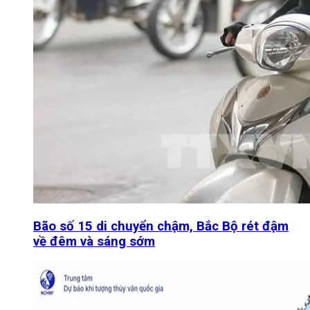
Bão số 15 di chuyển chậm, Bắc Bộ rét đậm
về đêm và sáng sớm