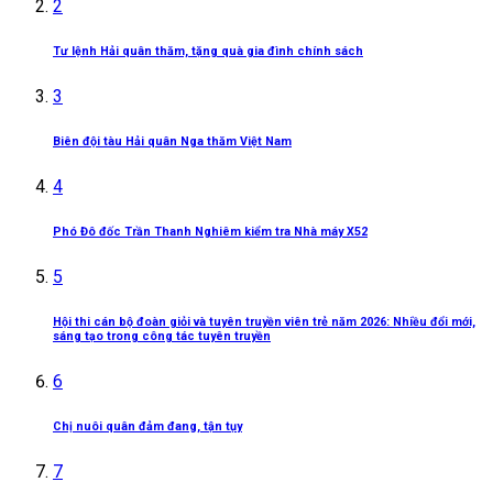
2
Tư lệnh Hải quân thăm, tặng quà gia đình chính sách
3
Biên đội tàu Hải quân Nga thăm Việt Nam
4
Phó Đô đốc Trần Thanh Nghiêm kiểm tra Nhà máy X52
5
Hội thi cán bộ đoàn giỏi và tuyên truyền viên trẻ năm 2026: Nhiều đổi mới,
sáng tạo trong công tác tuyên truyền
6
Chị nuôi quân đảm đang, tận tụy
7