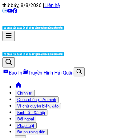
thứ bảy, 8/8/2026
|
Liên hệ
Báo In
Truyền Hình Hải Quân
Chính trị
Quốc phòng - An ninh
Vì chủ quyền biển, đảo
Kinh tế - Xã hội
Đối ngoại
Pháp luật
Đa phương tiện