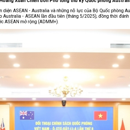
Hoàng Xuân Chiến đón Phó tổng thư ký Quốc phòng Australi
n diện ASEAN - Australia và những nỗ lực của Bộ Quốc phòng Aust
Australia - ASEAN lần đầu tiên (tháng 5/2025); đồng thời đánh g
nước ASEAN mở rộng (ADMM+).