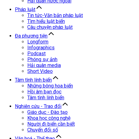
Hải quân nước ngoài
Pháp luật
Tin tức-Văn bản pháp luật
Tìm hiểu luật biển
Câu chuyện pháp luật
Đa phương tiện
Longform
Infographics
Podcast
Phóng sự ảnh
Hải quân media
Short Video
Tâm tình lính biển
Những bông hoa biển
Hồi âm bạn đọc
Tâm tình lính biển
Nghiên cứu - Trao đổi
Giáo dục - Đào tạo
Khoa học công nghệ
Người đi biển cần biết
Chuyển đổi số
Văn hoá - Thể thao