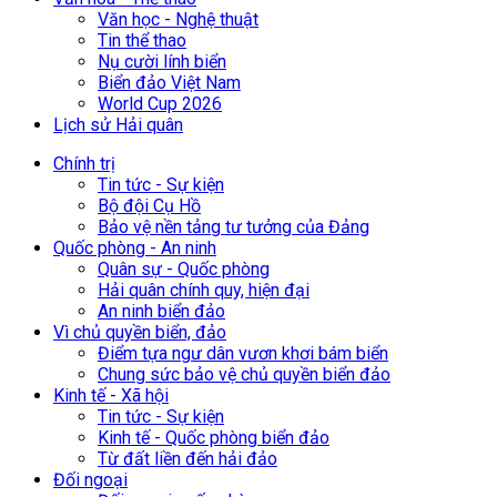
Văn học - Nghệ thuật
Tin thể thao
Nụ cười lính biển
Biển đảo Việt Nam
World Cup 2026
Lịch sử Hải quân
Chính trị
Tin tức - Sự kiện
Bộ đội Cụ Hồ
Bảo vệ nền tảng tư tưởng của Đảng
Quốc phòng - An ninh
Quân sự - Quốc phòng
Hải quân chính quy, hiện đại
An ninh biển đảo
Vì chủ quyền biển, đảo
Điểm tựa ngư dân vươn khơi bám biển
Chung sức bảo vệ chủ quyền biển đảo
Kinh tế - Xã hội
Tin tức - Sự kiện
Kinh tế - Quốc phòng biển đảo
Từ đất liền đến hải đảo
Đối ngoại