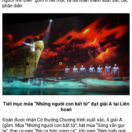
người lính biển” gồm 6 tiết mục và đã hoàn thành xuất sắc các
phần diễn.
Tiết mục múa “Những người con bất tử” đạt giải A tại Liên
hoan
Đoàn được nhận Cờ thưởng Chương trình xuất sắc, 4 giải A
(gồm: Múa “Những người con bất tử”; hát múa “Sóng vẫn gọi
ta”; đơn ca nam “Bài ca trên sóng cả”; tốp nam “Bám biển quê