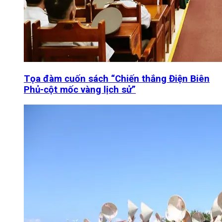
Tọa đàm cuốn sách “Chiến thắng Điện Biên
Phủ-cột mốc vàng lịch sử”