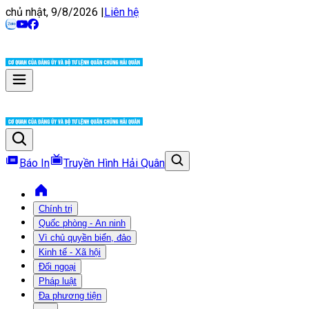
chủ nhật, 9/8/2026
|
Liên hệ
Báo In
Truyền Hình Hải Quân
Chính trị
Quốc phòng - An ninh
Vì chủ quyền biển, đảo
Kinh tế - Xã hội
Đối ngoại
Pháp luật
Đa phương tiện