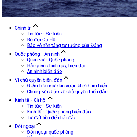
Chính trị
Tin tức - Sự kiện
Bộ đội Cụ Hồ
Bảo vệ nền tảng tư tưởng của Đảng
Quốc phòng - An ninh
Quân sự - Quốc phòng
Hải quân chính quy, hiện đại
An ninh biển đảo
Vì chủ quyền biển, đảo
Điểm tựa ngư dân vươn khơi bám biển
Chung sức bảo vệ chủ quyền biển đảo
Kinh tế - Xã hội
Tin tức - Sự kiện
Kinh tế - Quốc phòng biển đảo
Từ đất liền đến hải đảo
Đối ngoại
Đối ngoại quốc phòng