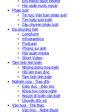
Đối ngoại quốc phòng
Hải quân nước ngoài
Pháp luật
Tin tức-Văn bản pháp luật
Tìm hiểu luật biển
Câu chuyện pháp luật
Đa phương tiện
Longform
Infographics
Podcast
Phóng sự ảnh
Hải quân media
Short Video
Tâm tình lính biển
Những bông hoa biển
Hồi âm bạn đọc
Tâm tình lính biển
Nghiên cứu - Trao đổi
Giáo dục - Đào tạo
Khoa học công nghệ
Người đi biển cần biết
Chuyển đổi số
Văn hoá - Thể thao
Văn học - Nghệ thuật