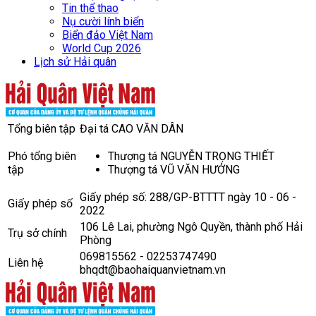
Tin thể thao
Nụ cười lính biển
Biển đảo Việt Nam
World Cup 2026
Lịch sử Hải quân
Tổng biên tập
Đại tá CAO VĂN DÂN
Phó tổng biên
Thượng tá NGUYỄN TRỌNG THIẾT
tập
Thượng tá VŨ VĂN HƯỞNG
Giấy phép số: 288/GP-BTTTT ngày 10 - 06 -
Giấy phép số
2022
106 Lê Lai, phường Ngô Quyền, thành phố Hải
Trụ sở chính
Phòng
069815562 - 02253747490
Liên hệ
bhqdt@baohaiquanvietnam.vn