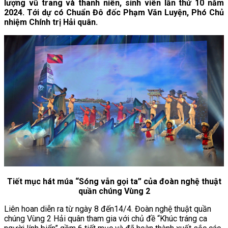
lượng vũ trang và thanh niên, sinh viên lần thứ 10 năm
2024. Tới dự có Chuẩn Đô đốc Phạm Văn Luyện, Phó Chủ
nhiệm Chính trị Hải quân.
Tiết mục hát múa “Sóng vẫn gọi ta” của đoàn nghệ thuật
quần chúng Vùng 2
Liên hoan diễn ra từ ngày 8 đến14/4. Đoàn nghệ thuật quần
chúng Vùng 2 Hải quân tham gia với chủ đề “Khúc tráng ca