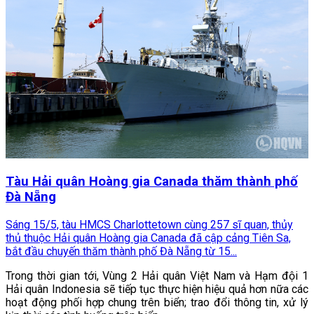
Tàu Hải quân Hoàng gia Canada thăm thành phố
Đà Nẵng
Sáng 15/5, tàu HMCS Charlottetown cùng 257 sĩ quan, thủy
thủ thuộc Hải quân Hoàng gia Canada đã cập cảng Tiên Sa,
bắt đầu chuyến thăm thành phố Đà Nẵng từ 15...
Trong thời gian tới, Vùng 2 Hải quân Việt Nam và Hạm đội 1
Hải quân Indonesia sẽ tiếp tục thực hiện hiệu quả hơn nữa các
hoạt động phối hợp chung trên biển; trao đổi thông tin, xử lý