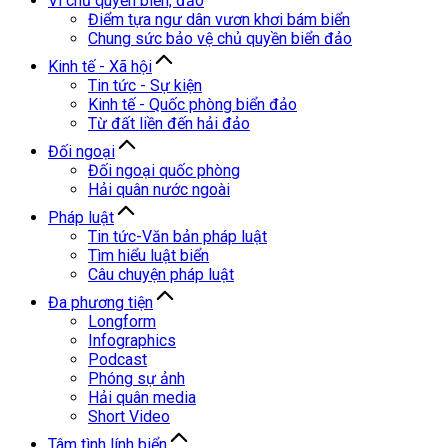
Vì chủ quyền biển, đảo
Điểm tựa ngư dân vươn khơi bám biển
Chung sức bảo vệ chủ quyền biển đảo
Kinh tế - Xã hội
Tin tức - Sự kiện
Kinh tế - Quốc phòng biển đảo
Từ đất liền đến hải đảo
Đối ngoại
Đối ngoại quốc phòng
Hải quân nước ngoài
Pháp luật
Tin tức-Văn bản pháp luật
Tìm hiểu luật biển
Câu chuyện pháp luật
Đa phương tiện
Longform
Infographics
Podcast
Phóng sự ảnh
Hải quân media
Short Video
Tâm tình lính biển