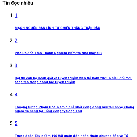
Tin đọc nhiều
1
MẠCH NGUỒN BẢN LĨNH TỪ CHIẾN THẮNG TRẬN ĐẦU
2
Phó Đô đốc Trần Thanh Nghiêm kiểm tra Nhà máy X52
3
Hội thi cán bộ đoàn giỏi và tuyên truyền viên trẻ năm 2026: Nhiều đổi mới,
sáng tạo trong công tác tuyên truyền
4
Thượng tướng Phạm Hoài Nam dự Lễ khởi công đóng mới tàu hộ vệ chống
ngầm đa năng tại Tổng công ty Sông Thu
5
Trung đoàn Tàu ngầm 196 Hải quân đón nhận Huân chương Bảo vệ Tổ