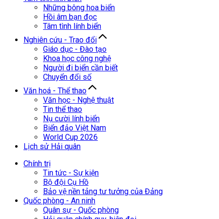
Những bông hoa biển
Hồi âm bạn đọc
Tâm tình lính biển
Nghiên cứu - Trao đổi
Giáo dục - Đào tạo
Khoa học công nghệ
Người đi biển cần biết
Chuyển đổi số
Văn hoá - Thể thao
Văn học - Nghệ thuật
Tin thể thao
Nụ cười lính biển
Biển đảo Việt Nam
World Cup 2026
Lịch sử Hải quân
Chính trị
Tin tức - Sự kiện
Bộ đội Cụ Hồ
Bảo vệ nền tảng tư tưởng của Đảng
Quốc phòng - An ninh
Quân sự - Quốc phòng