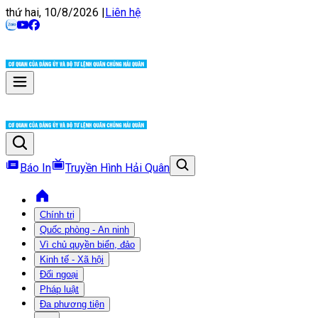
thứ hai, 10/8/2026
|
Liên hệ
Báo In
Truyền Hình Hải Quân
Chính trị
Quốc phòng - An ninh
Vì chủ quyền biển, đảo
Kinh tế - Xã hội
Đối ngoại
Pháp luật
Đa phương tiện