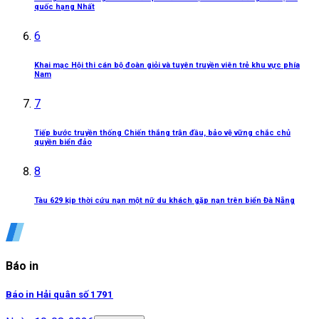
quốc hạng Nhất
6
Khai mạc Hội thi cán bộ đoàn giỏi và tuyên truyền viên trẻ khu vực phía
Nam
7
Tiếp bước truyền thống Chiến thắng trận đầu, bảo vệ vững chắc chủ
quyền biển đảo
8
Tàu 629 kịp thời cứu nạn một nữ du khách gặp nạn trên biển Đà Nẵng
Báo in
Báo in Hải quân số 1791