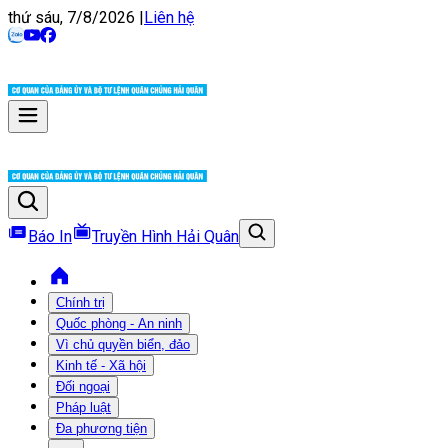
thứ sáu, 7/8/2026
|
Liên hệ
Báo In
Truyền Hình Hải Quân
Chính trị
Quốc phòng - An ninh
Vì chủ quyền biển, đảo
Kinh tế - Xã hội
Đối ngoại
Pháp luật
Đa phương tiện