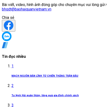
Bài viết, video, hình ảnh đóng góp cho chuyên mục vui lòng gửi 
bhqdt@baohaiquanvietnam.vn
Chia sẻ
Tin đọc nhiều
1
MẠCH NGUỒN BẢN LĨNH TỪ CHIẾN THẮNG TRẬN ĐẦU
2
Tư lệnh Hải quân thăm, tặng quà gia đình chính sách
3