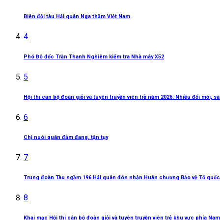
Biên đội tàu Hải quân Nga thăm Việt Nam
4
Phó Đô đốc Trần Thanh Nghiêm kiểm tra Nhà máy X52
5
Hội thi cán bộ đoàn giỏi và tuyên truyền viên trẻ năm 2026: Nhiều đổi mới, 
6
Chị nuôi quân đảm đang, tận tụy
7
Trung đoàn Tàu ngầm 196 Hải quân đón nhận Huân chương Bảo vệ Tổ quốc
8
Khai mạc Hội thi cán bộ đoàn giỏi và tuyên truyền viên trẻ khu vực phía Nam