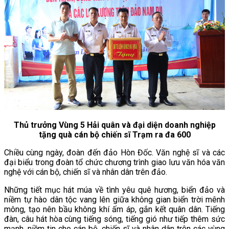
Thủ trưởng Vùng 5 Hải quân và đại diện doanh nghiệp
tặng quà
cán bộ chiến sĩ Trạm ra đa 600
Chiều cùng ngày, đoàn đến đảo Hòn Đốc. Văn nghệ sĩ và các
đại biểu trong đoàn tổ chức chương trình giao lưu văn hóa văn
nghệ với cán bộ, chiến sĩ và nhân dân trên đảo.
Những tiết mục hát múa về tình yêu quê hương, biển đảo và
niềm tự hào dân tộc vang lên giữa không gian biển trời mênh
mông, tạo nên bầu không khí ấm áp, gắn kết quân dân. Tiếng
đàn, câu hát hòa cùng tiếng sóng, tiếng gió như tiếp thêm sức
mạnh, niềm tin cho cán bộ, chiến sĩ và nhân dân trên các vùng