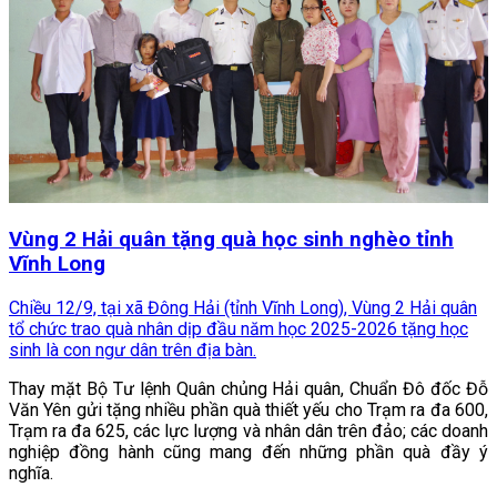
Vùng 2 Hải quân tặng quà học sinh nghèo tỉnh
Vĩnh Long
Chiều 12/9, tại xã Đông Hải (tỉnh Vĩnh Long), Vùng 2 Hải quân
tổ chức trao quà nhân dịp đầu năm học 2025-2026 tặng học
sinh là con ngư dân trên địa bàn.
Thay mặt Bộ Tư lệnh Quân chủng Hải quân, Chuẩn Đô đốc Đỗ
Văn Yên gửi tặng nhiều phần quà thiết yếu cho Trạm ra đa 600,
Trạm ra đa 625, các lực lượng và nhân dân trên đảo; các doanh
nghiệp đồng hành cũng mang đến những phần quà đầy ý
nghĩa.