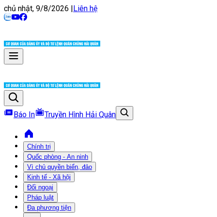
chủ nhật, 9/8/2026
|
Liên hệ
Báo In
Truyền Hình Hải Quân
Chính trị
Quốc phòng - An ninh
Vì chủ quyền biển, đảo
Kinh tế - Xã hội
Đối ngoại
Pháp luật
Đa phương tiện