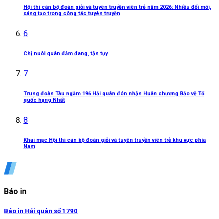
Hội thi cán bộ đoàn giỏi và tuyên truyền viên trẻ năm 2026: Nhiều đổi mới,
sáng tạo trong công tác tuyên truyền
6
Chị nuôi quân đảm đang, tận tụy
7
Trung đoàn Tàu ngầm 196 Hải quân đón nhận Huân chương Bảo vệ Tổ
quốc hạng Nhất
8
Khai mạc Hội thi cán bộ đoàn giỏi và tuyên truyền viên trẻ khu vực phía
Nam
Báo in
Báo in Hải quân số 1790