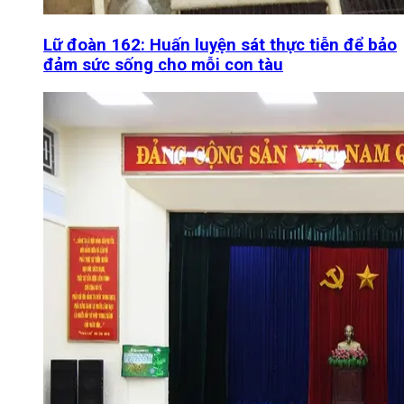
Lữ đoàn 162: Huấn luyện sát thực tiễn để bảo
đảm sức sống cho mỗi con tàu