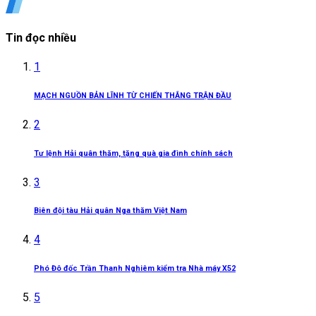
Tin đọc nhiều
1
MẠCH NGUỒN BẢN LĨNH TỪ CHIẾN THẮNG TRẬN ĐẦU
2
Tư lệnh Hải quân thăm, tặng quà gia đình chính sách
3
Biên đội tàu Hải quân Nga thăm Việt Nam
4
Phó Đô đốc Trần Thanh Nghiêm kiểm tra Nhà máy X52
5