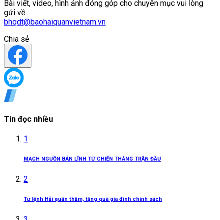
Bài viết, video, hình ảnh đóng góp cho chuyên mục vui lòng
gửi về
bhqdt@baohaiquanvietnam.vn
Chia sẻ
Tin đọc nhiều
1
MẠCH NGUỒN BẢN LĨNH TỪ CHIẾN THẮNG TRẬN ĐẦU
2
Tư lệnh Hải quân thăm, tặng quà gia đình chính sách
3