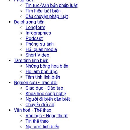
Tin tức-Văn bản pháp luật
Tìm hiểu luật biển
Câu chuyện pháp luật
Đa phương tiện
Longform
Infographics
Podcast
Phóng sự ảnh
Hải quân media
Short Video
Tâm tình lính biển
Những bông hoa biển
Hồi âm bạn đọc
Tâm tình lính biển
Nghiên cứu - Trao đổi
Giáo dục - Đào tạo
Khoa học công nghệ
Người đi biển cần biết
Chuyển đổi số
Văn hoá - Thể thao
Văn học - Nghệ thuật
Tin thể thao
Nụ cười lính biển