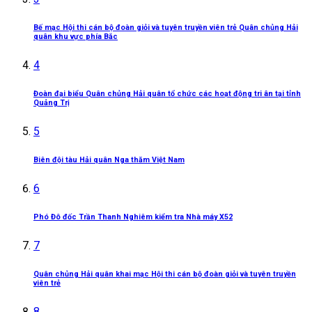
Bế mạc Hội thi cán bộ đoàn giỏi và tuyên truyền viên trẻ Quân chủng Hải
quân khu vực phía Bắc
4
Đoàn đại biểu Quân chủng Hải quân tổ chức các hoạt động tri ân tại tỉnh
Quảng Trị
5
Biên đội tàu Hải quân Nga thăm Việt Nam
6
Phó Đô đốc Trần Thanh Nghiêm kiểm tra Nhà máy X52
7
Quân chủng Hải quân khai mạc Hội thi cán bộ đoàn giỏi và tuyên truyền
viên trẻ
8