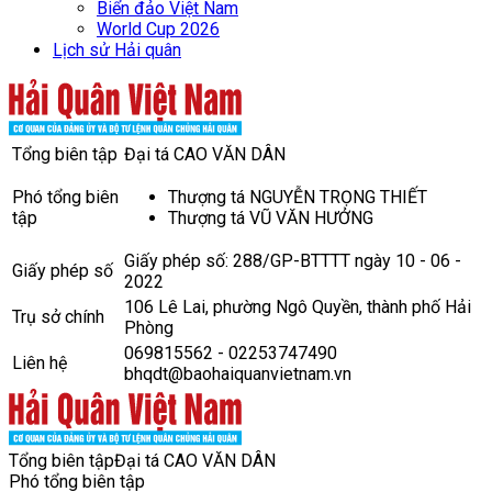
Biển đảo Việt Nam
World Cup 2026
Lịch sử Hải quân
Tổng biên tập
Đại tá CAO VĂN DÂN
Phó tổng biên
Thượng tá NGUYỄN TRỌNG THIẾT
tập
Thượng tá VŨ VĂN HƯỞNG
Giấy phép số: 288/GP-BTTTT ngày 10 - 06 -
Giấy phép số
2022
106 Lê Lai, phường Ngô Quyền, thành phố Hải
Trụ sở chính
Phòng
069815562 - 02253747490
Liên hệ
bhqdt@baohaiquanvietnam.vn
Tổng biên tập
Đại tá CAO VĂN DÂN
Phó tổng biên tập