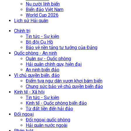
Nụ cười lính biển
Biển đảo Việt Nam
World Cup 2026
Lịch sử Hải quân
Chính trị
Tin tức - Sự kiện
Bộ đội Cụ Hồ
Bảo vệ nền tảng tư tưởng của Đảng
Quốc phòng - An ninh
Quân sự - Quốc phòng
Hải quân chính quy, hiện đại
An ninh biển đảo
Vì chủ quyền biển, đảo
Điểm tựa ngư dân vươn khơi bám biển
Chung sức bảo vệ chủ quyền biển đảo
Kinh tế - Xã hội
Tin tức - Sự kiện
Kinh tế - Quốc phòng biển đảo
Từ đất liền đến hải đảo
Đối ngoại
Đối ngoại quốc phòng
Hải quân nước ngoài
Pháp luật