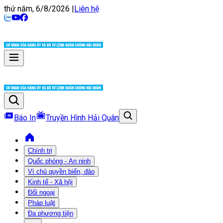
thứ năm, 6/8/2026
|
Liên hệ
Báo In
Truyền Hình Hải Quân
Chính trị
Quốc phòng - An ninh
Vì chủ quyền biển, đảo
Kinh tế - Xã hội
Đối ngoại
Pháp luật
Đa phương tiện