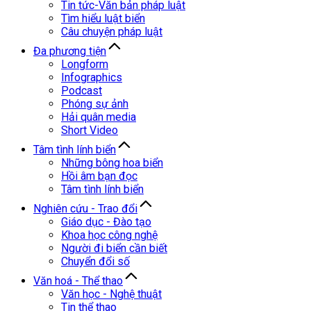
Tin tức-Văn bản pháp luật
Tìm hiểu luật biển
Câu chuyện pháp luật
Đa phương tiện
Longform
Infographics
Podcast
Phóng sự ảnh
Hải quân media
Short Video
Tâm tình lính biển
Những bông hoa biển
Hồi âm bạn đọc
Tâm tình lính biển
Nghiên cứu - Trao đổi
Giáo dục - Đào tạo
Khoa học công nghệ
Người đi biển cần biết
Chuyển đổi số
Văn hoá - Thể thao
Văn học - Nghệ thuật
Tin thể thao