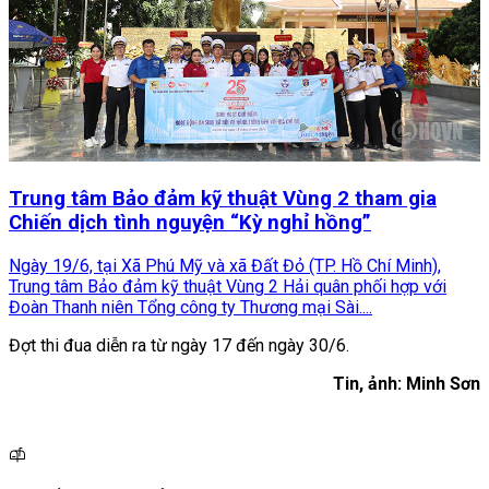
Trung tâm Bảo đảm kỹ thuật Vùng 2 tham gia
Chiến dịch tình nguyện “Kỳ nghỉ hồng”
Ngày 19/6, tại Xã Phú Mỹ và xã Đất Đỏ (TP. Hồ Chí Minh),
Trung tâm Bảo đảm kỹ thuật Vùng 2 Hải quân phối hợp với
Đoàn Thanh niên Tổng công ty Thương mại Sài....
Đợt thi đua diễn ra từ ngày 17 đến ngày 30/6.
Tin, ảnh: Minh Sơn