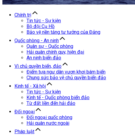
Chính trị
Tin tức - Sự kiện
Bộ đội Cụ Hồ
Bảo vệ nền tảng tư tưởng của Đảng
Quốc phòng - An ninh
Quân sự - Quốc phòng
Hải quân chính quy, hiện đại
An ninh biển đảo
Vì chủ quyền biển, đảo
Điểm tựa ngư dân vươn khơi bám biển
Chung sức bảo vệ chủ quyền biển đảo
Kinh tế - Xã hội
Tin tức - Sự kiện
Kinh tế - Quốc phòng biển đảo
Từ đất liền đến hải đảo
Đối ngoại
Đối ngoại quốc phòng
Hải quân nước ngoài
Pháp luật