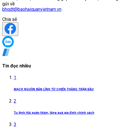
gửi về
bhqdt@baohaiquanvietnam.vn
Chia sẻ
Tin đọc nhiều
1
MẠCH NGUỒN BẢN LĨNH TỪ CHIẾN THẮNG TRẬN ĐẦU
2
Tư lệnh Hải quân thăm, tặng quà gia đình chính sách
3