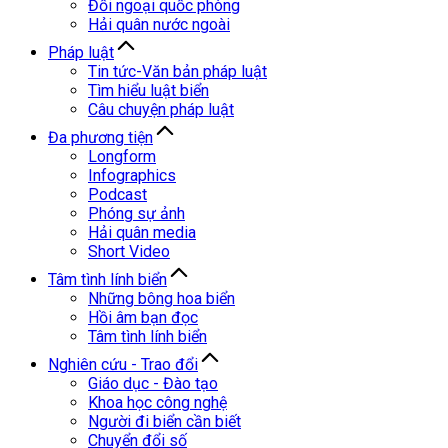
Đối ngoại quốc phòng
Hải quân nước ngoài
Pháp luật
Tin tức-Văn bản pháp luật
Tìm hiểu luật biển
Câu chuyện pháp luật
Đa phương tiện
Longform
Infographics
Podcast
Phóng sự ảnh
Hải quân media
Short Video
Tâm tình lính biển
Những bông hoa biển
Hồi âm bạn đọc
Tâm tình lính biển
Nghiên cứu - Trao đổi
Giáo dục - Đào tạo
Khoa học công nghệ
Người đi biển cần biết
Chuyển đổi số