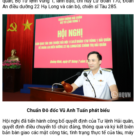
quân, Bộ Tư lệnh Vùng 1; lãnh đạo, chỉ huy Lữ đoàn 170, Đoàn
An điều dưỡng 22 Hạ Long và cán bộ, chiến sĩ Tàu 285.
Chuẩn Đô đốc Vũ Anh Tuấn phát biểu
Hội nghị đã tiến hành công bố quyết định của Tư lệnh Hải quân,
quyết định điều chuyển tổ chức đảng, thông qua và ký kết biên
bản bàn giao các mặt công tác, tình trạng thực tế của tàu, máy