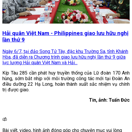
Hải quân Việt Nam - Philippines giao lưu hữu nghị
lần thứ 9
Ngày 6/7, tại đảo Song Tử Tây, đặc khu Trường Sa, tỉnh Khánh
Hòa, đã diễn ra Chương trình giao lưu hữu nghị lần thứ 9 giữa
lực lượng Hải quân Việt Nam và Hải...
Kíp Tàu 285 cần phát huy truyền thống của Lữ đoàn 170 Anh
hùng, sớm bắt nhịp với môi trường công tác mới tại
Đoàn An
điều dưỡng 22 Hạ Long
, hoàn thành xuất sắc nhiệm vụ chính
trị được giao.
Tin, ảnh: Tuấn Đức
Bài viết, video, hình ảnh đóng góp cho chuyên mục vui lòng