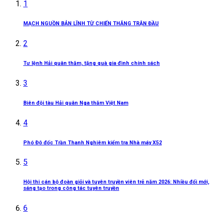
1
MẠCH NGUỒN BẢN LĨNH TỪ CHIẾN THẮNG TRẬN ĐẦU
2
Tư lệnh Hải quân thăm, tặng quà gia đình chính sách
3
Biên đội tàu Hải quân Nga thăm Việt Nam
4
Phó Đô đốc Trần Thanh Nghiêm kiểm tra Nhà máy X52
5
Hội thi cán bộ đoàn giỏi và tuyên truyền viên trẻ năm 2026: Nhiều đổi mới,
sáng tạo trong công tác tuyên truyền
6