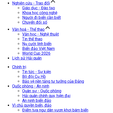
Nghiên cứu - Trao đổi
Giáo dục - Đào tạo
Khoa học công nghệ
Người đi biển cần biết
Chuyển đổi số
Văn hoá - Thể thao
Văn học - Nghệ thuật
Tin thể thao
Nụ cười lính biển
Biển đảo Việt Nam
World Cup 2026
Lịch sử Hải quân
Chính trị
Tin tức - Sự kiện
Bộ đội Cụ Hồ
Bảo vệ nền tảng tư tưởng của Đảng
Quốc phòng - An ninh
Quân sự - Quốc phòng
Hải quân chính quy, hiện đại
An ninh biển đảo
Vì chủ quyền biển, đảo
Điểm tựa ngư dân vươn khơi bám biển