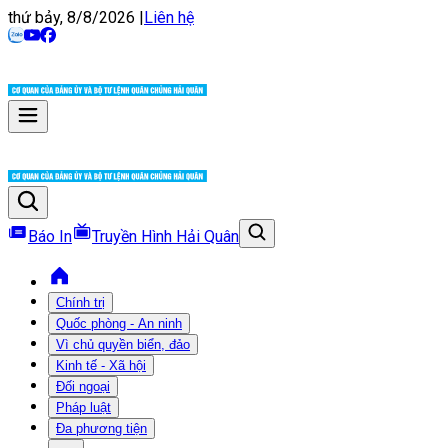
thứ bảy, 8/8/2026
|
Liên hệ
Báo In
Truyền Hình Hải Quân
Chính trị
Quốc phòng - An ninh
Vì chủ quyền biển, đảo
Kinh tế - Xã hội
Đối ngoại
Pháp luật
Đa phương tiện