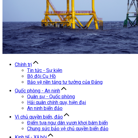
Chính trị
Tin tức - Sự kiện
Bộ đội Cụ Hồ
Bảo vệ nền tảng tư tưởng của Đảng
Quốc phòng - An ninh
Quân sự - Quốc phòng
Hải quân chính quy, hiện đại
An ninh biển đảo
Vì chủ quyền biển, đảo
Điểm tựa ngư dân vươn khơi bám biển
Chung sức bảo vệ chủ quyền biển đảo
Kinh tế - Xã hội