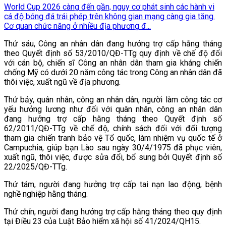
World Cup 2026 càng đến gần, nguy cơ phát sinh các hành vi
cá độ bóng đá trái phép trên không gian mạng càng gia tăng.
Cơ quan chức năng ở nhiều địa phương đ...
Thứ sáu, Công an nhân dân đang hưởng trợ cấp hằng tháng
theo Quyết định số 53/2010/QĐ-TTg quy định về chế độ đối
với cán bộ, chiến sĩ Công an nhân dân tham gia kháng chiến
chống Mỹ có dưới 20 năm công tác trong Công an nhân dân đã
thôi việc, xuất ngũ về địa phương.
Thứ bảy, quân nhân, công an nhân dân, người làm công tác cơ
yếu hưởng lương như đối với quân nhân, công an nhân dân
đang hưởng trợ cấp hằng tháng theo Quyết định số
62/2011/QĐ-TTg về chế độ, chính sách đối với đối tượng
tham gia chiến tranh bảo vệ Tổ quốc, làm nhiệm vụ quốc tế ở
Campuchia, giúp bạn Lào sau ngày 30/4/1975 đã phục viên,
xuất ngũ, thôi việc, được sửa đổi, bổ sung bởi Quyết định số
22/2025/QĐ-TTg.
Thứ tám, người đang hưởng trợ cấp tai nạn lao động, bệnh
nghề nghiệp hằng tháng.
Thứ chín, người đang hưởng trợ cấp hằng tháng theo quy định
tại Điều 23 của Luật Bảo hiểm xã hội số 41/2024/QH15.