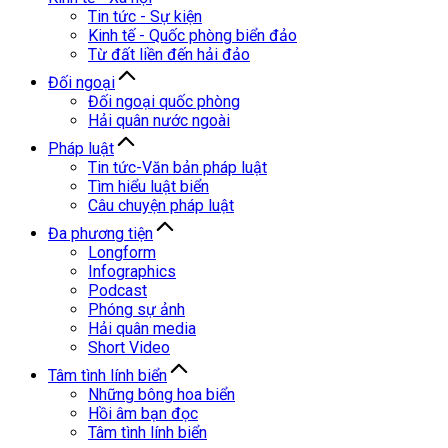
Tin tức - Sự kiện
Kinh tế - Quốc phòng biển đảo
Từ đất liền đến hải đảo
Đối ngoại
Đối ngoại quốc phòng
Hải quân nước ngoài
Pháp luật
Tin tức-Văn bản pháp luật
Tìm hiểu luật biển
Câu chuyện pháp luật
Đa phương tiện
Longform
Infographics
Podcast
Phóng sự ảnh
Hải quân media
Short Video
Tâm tình lính biển
Những bông hoa biển
Hồi âm bạn đọc
Tâm tình lính biển