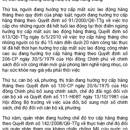
Thứ ba, người đang hưởng trợ cấp mất sức lao động hằng
tháng theo quy định của pháp luật; người đang hưởng trợ cấp
hằng tháng theo Quyết định số 91/2000/QĐ-TTg về việc trợ
cấp cho những người đã hết tuổi lao động tại thời điểm ngừng
hưởng trợ cấp mất sức lao động hằng tháng, Quyết định số
613/QĐ-TTg ngày 6/5/2010 về việc trợ cấp hằng tháng cho
những người có từ đủ 15 năm đến dưới 20 năm công tác thực
tế đã hết thời hạn hưởng trợ cấp mất sức lao động; công nhân
cao su đang hưởng trợ cấp hằng tháng theo Quyết định số
206-CP ngày 30/5/1979 của Hội đồng Chính phủ về chính
sách đối với công nhân mới giải phóng làm nghề nặng nhọc, có
hại sức khỏe nay già yếu phải thôi việc.
Thứ tư, cán bộ xã, phường, thị trấn đang hưởng trợ cấp hằng
tháng theo Quyết định số 130-CP ngày 20/6/1975 của Hội
đồng Chính phủ bổ sung chính sách, chế độ đãi ngộ đối với
cán bộ xã và Quyết định số 111-HĐBT ngày 13/10/1981 của
Hội đồng Bộ trưởng về việc sửa đổi, bổ sung một số chính
sách, chế độ đối với cán bộ xã, phường.
Thứ năm, quân nhân đang hưởng chế độ trợ cấp hằng tháng
theo Quyết định số 142/2008/QĐ-TTg về thực hiện chế độ đối
với quân nhân tham gia kháng chiến chống Mỹ cứu nước có