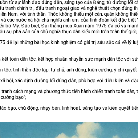
ồn từ sự lãnh đạo đúng đắn, sáng tạo của Đảng; từ đường lối ch
u tranh chính trị, đấu tranh ngoại giao và nghệ thuật chọn đúng thờ
ền Nam, với tinh thần: Thóc không thiếu một cân, quân không thi
uốc và các nước xã hội chủ nghĩa anh em; của tình đoàn kết đặc bi
n tiến bộ Mỹ. Đặc biệt, Đại thắng mùa Xuân năm 1975 đã cổ vũ mạn
đầu sự phá sản của chủ nghĩa thực dân kiểu mới trên toàn thế giới,
5 để lại những bài học kinh nghiệm có giá trị sâu sắc cả về lý l
 kết toàn dân tộc, kết hợp nhuần nhuyễn sức mạnh dân tộc với sứ
ân tộc; tinh thần độc lập, tự chủ, anh dũng, kiên cường; ý chí quyế
 xã hội, xác định đường lối đúng đắn, phù hợp với điều kiện và 
ranh cách mạng và phương thức tiến hành chiến tranh toàn dân, toà
y cường bạo”;
c, táo bạo, chủ động, nhạy bén, linh hoạt, sáng tạo và kiên quyết