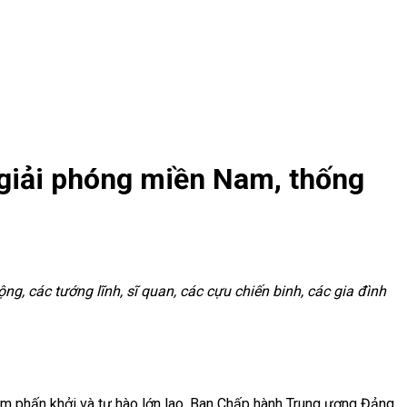
 giải phóng miền Nam, thống
 các tướng lĩnh, sĩ quan, các cựu chiến binh, các gia đình
iềm phấn khởi và tự hào lớn lao, Ban Chấp hành Trung ương Đảng