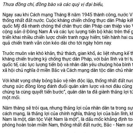
Thưa đồng chí, đồng bào và các quý vị đại biểu,
Ngay sau khi Cách mạng Tháng 8 năm 1945 thành công, nước Việt
thống nhất đất nước. Cuộc kháng chiến chống thực dân Pháp kết 
quốc Mỹ đã nhanh chóng thế chân thực dân Pháp can thiệp vào V
cộng sản ở Đông Nam Á và các lực lượng tiến bộ khác trên thế gi
triển khai nhiều chiến lược chiến tranh nguy hiểm; tiến hành hai
quả chiến tranh vẫn còn kéo dài cho tới ngày hôm nay.
Trước muôn vàn khó khăn, thử thách, gian khổ, ác liệt nhưng kế
kháng chiến trường kỳ chống thực dân Pháp, với bản lĩnh và trí 
quốc tế, các lực lượng tiến bộ và nhân dân yêu chuộng hòa bình 
xã hội chủ nghĩa ở miền Bắc và Cách mạng dân tộc dân chủ nhân
Với khát vọng cháy bỏng bảo vệ nền độc lập, thống nhất đất nư
chung sức đồng lòng đánh đuổi quân xâm lược và nơi đâu cũng g
chúng ta cùng quyết tiến bước”, quân dân ta đã giành thắng lợi t
một mối.
Năm tháng sẽ trôi qua, nhưng thắng lợi của nhân dân ta trong 
cách mạng, là thắng lợi của chính nghĩa, thắng lợi của bản lĩnh,
Nam là một, dân tộc Việt Nam là một”, là dấu mốc khẳng định to
phóng hoàn toàn miền Nam, thống nhất đất nước, Bắc - Nam su