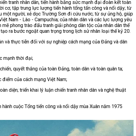
iến tranh nhân dân, tiến hành bằng sức mạnh đại đoàn kết toàn
i cơ, tập trung lực lượng tiến hành tổng tấn công và nổi dậy; từ
ếu một người; xẻ dọc Trường Sơn đi cứu nước; từ sự ủng hộ, giúp
ệt Việt Nam - Lào - Campuchia; của nhân dân và các lực lượng yêu
h mẽ phong trào đấu tranh giải phóng dân tộc của nhân dân thế
 tạo ra bước ngoặt quan trọng trong lịch sử nhân loại thế kỷ 20.
uận và thực tiễn đối với sự nghiệp cách mạng của Đảng và dân
c mạnh thời đại;
t chiến, quyết thắng của toàn Đảng, toàn dân và toàn quân ta;
đặc điểm của cách mạng Việt Nam;
n diện; triển khai lý luận chiến tranh nhân dân và nghệ thuật
 tiến hành cuộc Tổng tiến công và nổi dậy mùa Xuân năm 1975