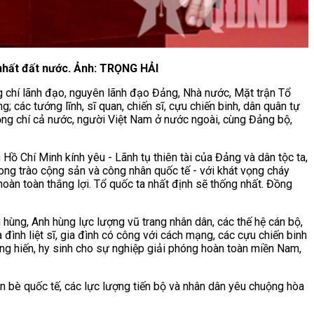
nhất đất nước. Ảnh: TRỌNG HẢI
g chí lãnh đạo, nguyên lãnh đạo Đảng, Nhà nước, Mặt trận Tổ
các tướng lĩnh, sĩ quan, chiến sĩ, cựu chiến binh, dân quân tự
 đồng chí cả nước, người Việt Nam ở nước ngoài, cùng Đảng bộ,
h Hồ Chí Minh kính yêu - Lãnh tụ thiên tài của Đảng và dân tộc ta,
hong trào cộng sản và công nhân quốc tế - với khát vọng cháy
hoàn toàn thắng lợi. Tổ quốc ta nhất định sẽ thống nhất. Đồng
h hùng, Anh hùng lực lượng vũ trang nhân dân, các thế hệ cán bộ,
a đình liệt sĩ, gia đình có công với cách mạng, các cựu chiến binh
ng hiến, hy sinh cho sự nghiệp giải phóng hoàn toàn miền Nam,
bạn bè quốc tế, các lực lượng tiến bộ và nhân dân yêu chuộng hòa