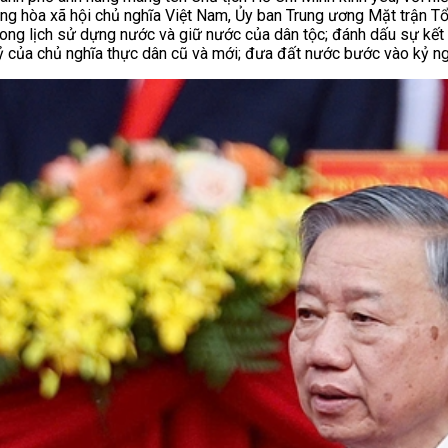
ng hòa xã hội chủ nghĩa Việt Nam, Ủy ban Trung ương Mặt trận T
ong lịch sử dựng nước và giữ nước của dân tộc; đánh dấu sự kết 
kỷ của chủ nghĩa thực dân cũ và mới; đưa đất nước bước vào kỷ ng