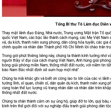
Tổng Bí thư Tô Lâm đọc Diễn 
Thay mặt lãnh đạo Đảng, Nhà nước, Trung ương Mặt trận Tổ quốc 
quốc Việt Nam, các bậc lão thành cách mạng, các Mẹ Việt Nam anh
vệ, du kích, thanh niên xung phong, dân công hỏa tuyến, các gia
chính quyền và nhân dân Thành phố Hồ Chí Minh lời chào trân trọ
Trong giờ phút thiêng liêng này, chúng ta thành kính tưởng nhớ và
người thầy vĩ đại của cách mạng Việt Nam, Anh hùng giải phóng d
bỏng giải phóng miền Nam, thống nhất đất nước, với niềm tin tất
bào Nam Bắc nhất định sẽ sum họp một nhà”.
Chúng ta mãi khắc ghi và biết ơn công lao to lớn của các vị lãnh
tướng lĩnh, sĩ quan, chiến sĩ, dân quân du kích, thanh niên xung 
cùng toàn thể lực lượng vũ trang nhân dân và nhân dân trên kh
thống nhất đất nước.
Chúng ta chân thành cảm ơn sự ủng hộ, giúp đỡ to lớn, quý báu, 
bình trên thế giới đối với sự nghiệp đấu tranh giải phóng dân t