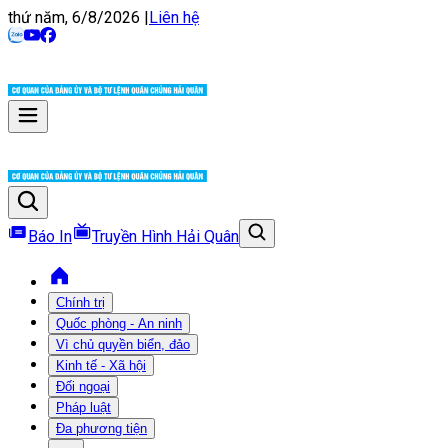
thứ năm, 6/8/2026
|
Liên hệ
Báo In
Truyền Hình Hải Quân
Chính trị
Quốc phòng - An ninh
Vì chủ quyền biển, đảo
Kinh tế - Xã hội
Đối ngoại
Pháp luật
Đa phương tiện