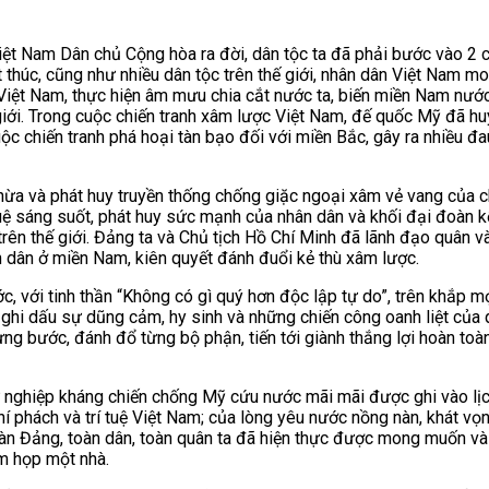
 Nam Dân chủ Cộng hòa ra đời, dân tộc ta đã phải bước vào 2 cu
thúc, cũng như nhiều dân tộc trên thế giới, nhân dân Việt Nam mo
iệt Nam, thực hiện âm mưu chia cắt nước ta, biến miền Nam nước t
ới. Trong cuộc chiến tranh xâm lược Việt Nam, đế quốc Mỹ đã huy đ
 cuộc chiến tranh phá hoại tàn bạo đối với miền Bắc, gây ra nhiều
 thừa và phát huy truyền thống chống giặc ngoại xâm vẻ vang của 
tuệ sáng suốt, phát huy sức mạnh của nhân dân và khối đại đoàn kế
trên thế giới. Đảng ta và Chủ tịch Hồ Chí Minh đã lãnh đạo quân v
 dân ở miền Nam, kiên quyết đánh đuổi kẻ thù xâm lược.
ớc, với tinh thần “Không có gì quý hơn độc lập tự do”, trên khắ
hi dấu sự dũng cảm, hy sinh và những chiến công oanh liệt của q
ừng bước, đánh đổ từng bộ phận, tiến tới giành thắng lợi hoàn toàn
sự nghiệp kháng chiến chống Mỹ cứu nước mãi mãi được ghi vào lị
 khí phách và trí tuệ Việt Nam; của lòng yêu nước nồng nàn, khát v
àn Đảng, toàn dân, toàn quân ta đã hiện thực được mong muốn và l
m họp một nhà.