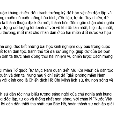
ộc kháng chiến, đấu tranh trường kỳ để bảo vệ nền độc lập và
ng muốn có cuộc sống hòa bình, độc lập, tự do. Tuy nhiên, đế
a thành thuộc địa kiểu mới, thành tiền đồn ngăn chặn chủ nghĩa
ộng số lượng lớn binh sĩ với vũ khí tối tân nhất, hiện đại nhất,
 đau thương, mất mát cho nhân dân ở cả hai miền đất nước và hậu
cha ông, đúc kết những bài học kinh nghiệm quý báu trong cuộc
t toàn dân tộc, tranh thủ tối đa sự ủng hộ, giúp đỡ của bè bạn
à dân ta thực hiện đồng thời hai nhiệm vụ chiến lược: Cách mạng
p mọi miền Tổ quốc “từ Mục Nam quan đến Mũi Cà Mau” cả dân tộc
uân và dân ta. Nung nấu ý chí sắt đá “giải phóng miền Nam
 với đỉnh cao là Chiến dịch Hồ Chí Minh lịch sử, thu non sông về
ch sử dân tộc như biểu tượng sáng ngời của chủ nghĩa anh hùng
ọng độc lập, tự do và thống nhất non sông, với chân lý “Nước Việt
ời căn dặn thiết tha nhất của Bác Hồ, hoàn thành sự nghiệp giải