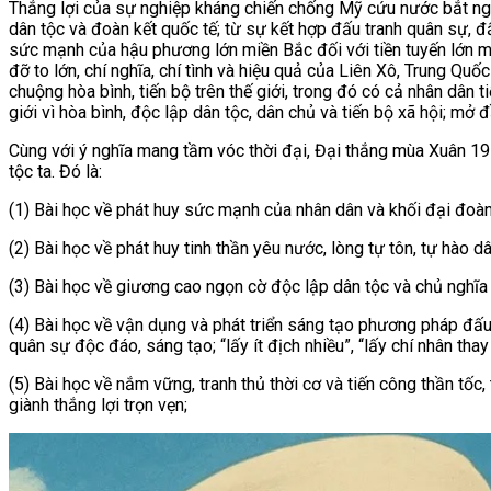
Thắng lợi của sự nghiệp kháng chiến chống Mỹ cứu nước bắt ngu
dân tộc và đoàn kết quốc tế; từ sự kết hợp đấu tranh quân sự, đấ
sức mạnh của hậu phương lớn miền Bắc đối với tiền tuyến lớn mi
đỡ to lớn, chí nghĩa, chí tình và hiệu quả của Liên Xô, Trung Q
chuộng hòa bình, tiến bộ trên thế giới, trong đó có cả nhân dâ
giới vì hòa bình, độc lập dân tộc, dân chủ và tiến bộ xã hội; mở 
Cùng với ý nghĩa mang tầm vóc thời đại, Đại thắng mùa Xuân 197
tộc ta. Đó là:
(1) Bài học về phát huy sức mạnh của nhân dân và khối đại đoàn
(2) Bài học về phát huy tinh thần yêu nước, lòng tự tôn, tự hào d
(3) Bài học về giương cao ngọn cờ độc lập dân tộc và chủ nghĩa
(4) Bài học về vận dụng và phát triển sáng tạo phương pháp đấu t
quân sự độc đáo, sáng tạo; “lấy ít địch nhiều”, “lấy chí nhân tha
(5) Bài học về nắm vững, tranh thủ thời cơ và tiến công thần tố
giành thắng lợi trọn vẹn;