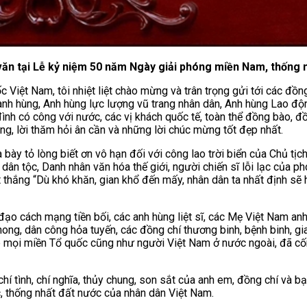
văn tại Lễ kỷ niệm 50 năm Ngày giải phóng miền Nam, thống 
Việt Nam, tôi nhiệt liệt chào mừng và trân trọng gửi tới các đồn
 hùng, Anh hùng lực lượng vũ trang nhân dân, Anh hùng Lao động; 
 đình có công với nước, các vị khách quốc tế, toàn thể đồng bào,
ng, lời thăm hỏi ân cần và những lời chúc mừng tốt đẹp nhất.
 bày tỏ lòng biết ơn vô hạn đối với công lao trời biển của Chủ tịc
ân tộc, Danh nhân văn hóa thế giới, người chiến sĩ lỗi lạc của p
 thắng “Dù khó khăn, gian khổ đến mấy, nhân dân ta nhất định sẽ 
 đạo cách mạng tiền bối, các anh hùng liệt sĩ, các Mẹ Việt Nam an
phong, dân công hỏa tuyến, các đồng chí thương binh, bệnh binh, gi
ắp mọi miền Tổ quốc cũng như người Việt Nam ở nước ngoài, đã cố
chí tình, chí nghĩa, thủy chung, son sắt của anh em, đồng chí và 
ộc, thống nhất đất nước của nhân dân Việt Nam.