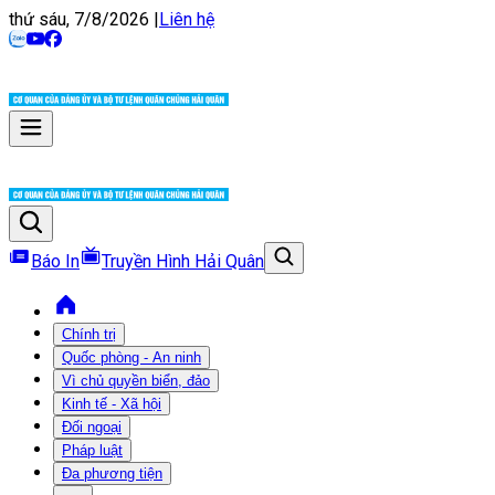
thứ sáu, 7/8/2026
|
Liên hệ
Báo In
Truyền Hình Hải Quân
Chính trị
Quốc phòng - An ninh
Vì chủ quyền biển, đảo
Kinh tế - Xã hội
Đối ngoại
Pháp luật
Đa phương tiện