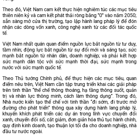
Theo đó, Việt Nam cam kết thực hiện nghiêm túc các mục tiêu
thiên niên kỷ và cam kết phát thải ròng bằng "0" vào năm 2050;
sẵn sàng mở cửa thị trường, tạo lập hành lang pháp lý để đón
nhận các dòng vốn xanh, công nghệ xanh từ các đối tác quốc
tế.
Việt Nam nhất quán quan điểm nguồn lực bắt nguồn từ tư duy,
tầm nhìn; động lực bắt nguồn từ sự đổi mới và sáng tạo; sức
mạnh bắt nguồn từ nhân dân, doanh nghiệp; và phải kết hợp
sức mạnh dân tộc với sức mạnh thời đại, sức mạnh trong
nước với sức mạnh quốc tế.
Theo Thủ tướng Chính phủ, để thực hiện các mục tiêu, quan
điểm nêu trên, Việt Nam cần tập trung triển khai các giải pháp
trên tinh thần “thể chế thông thoáng, hạ tầng thông suốt, quản
trị và nhân lực thông minh, cách làm thông dụng”. Trong đó,
Nhà nước kiến tạo thể chế với tinh thần “đi sớm, đi trước mở
đường cho phát triển” thông qua xây dựng hành lang pháp lý,
khuyến khích phát triển các dự án trong lĩnh vực chuyển đổi
xanh, chuyển đổi số; cắt giảm, đơn giản hóa thủ tục hành chính,
quy định kinh doanh, tạo thuận lợi tối đa cho doanh nghiệp, nhà
đầu tư nước ngoài.