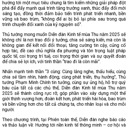
hướng tới một mục tiêu chung là tìm kiếm những giải pháp đột
phá để đẩy mạnh quá trình tăng trưởng xanh, thúc đẩy đổi mới
sáng tạo, đồng thời đảm bảo tiến trình phát triển nhanh, bền
vững và bao trùm, “không để ai bị bỏ lại phía sau trong quá
trình chuyển đổi xanh của kỷ nguyên số”.
Thủ tướng mong muốn Diễn đàn Kinh tế mùa Thu năm 2025 sẽ
không chỉ là nơi trao đổi ý tưởng, chia sẻ sáng kiến, mà còn là
không gian để kết nối đối thoại, tăng cường tin cậy, củng cố
hợp tác, đề cao chủ nghĩa đa phương và tôn trọng luật pháp
quốc tế, coi trọng trí tuệ, coi trọng thời gian và sự quyết đoán
để chia sẻ lợi ích, với tinh thần “trao đi là còn mãi”.
Nhấn mạnh tinh thần “3 cùng: Cùng lắng nghe, thấu hiểu; cùng
chia sẻ tầm nhìn, hành động; cùng phát triển, thụ hưởng", Thủ
tướng Phạm Minh Chính tin tưởng, cùng sự ủng hộ, hỗ trợ quý
báu của tất cả các chủ thể, Diễn đàn Kinh tế mùa Thu năm
2025 sẽ thành công rực rỡ, góp phần vào xây dựng một thế
giới thịnh vượng hơn, đoàn kết hơn, phát triển hài hòa, bao trùm
và bền vững hơn cho tất cả chúng ta, cho nhân loại và cho mỗi
người.
Theo chương trình, tại Phiên toàn thể, Diễn đàn nghe báo cáo
và thảo luận về: Hướng tới nền kinh tế thông minh – cơ hội và