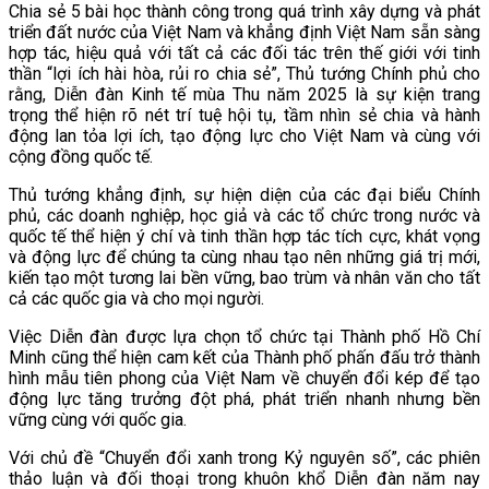
Chia sẻ 5 bài học thành công trong quá trình xây dựng và phát
triển đất nước của Việt Nam và khẳng định Việt Nam sẵn sàng
hợp tác, hiệu quả với tất cả các đối tác trên thế giới với tinh
thần “lợi ích hài hòa, rủi ro chia sẻ”, Thủ tướng Chính phủ cho
rằng, Diễn đàn Kinh tế mùa Thu năm 2025 là sự kiện trang
trọng thể hiện rõ nét trí tuệ hội tụ, tầm nhìn sẻ chia và hành
động lan tỏa lợi ích, tạo động lực cho Việt Nam và cùng với
cộng đồng quốc tế.
Thủ tướng khẳng định, sự hiện diện của các đại biểu Chính
phủ, các doanh nghiệp, học giả và các tổ chức trong nước và
quốc tế thể hiện ý chí và tinh thần hợp tác tích cực, khát vọng
và động lực để chúng ta cùng nhau tạo nên những giá trị mới,
kiến tạo một tương lai bền vững, bao trùm và nhân văn cho tất
cả các quốc gia và cho mọi người.
Việc Diễn đàn được lựa chọn tổ chức tại Thành phố Hồ Chí
Minh cũng thể hiện cam kết của Thành phố phấn đấu trở thành
hình mẫu tiên phong của Việt Nam về chuyển đổi kép để tạo
động lực tăng trưởng đột phá, phát triển nhanh nhưng bền
vững cùng với quốc gia.
Với chủ đề “Chuyển đổi xanh trong Kỷ nguyên số”, các phiên
thảo luận và đối thoại trong khuôn khổ Diễn đàn năm nay