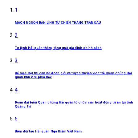
1
MẠCH NGUỒN BẢN LĨNH TỪ CHIẾN THẮNG TRẬN ĐẦU
2
Tư lệnh Hải quân thăm, tặng quà gia đình chính sách
3
Bế mạc Hội thi cán bộ đoàn giỏi và tuyên truyền viên trẻ Quân chủng Hải
quân khu vực phía Bắc
4
Đoàn đại biểu Quân chủng Hải quân tổ chức các hoạt động tri ân tại tỉnh
Quảng Trị
5
Biên đội tàu Hải quân Nga thăm Việt Nam