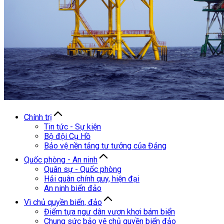
Chính trị
Tin tức - Sự kiện
Bộ đội Cụ Hồ
Bảo vệ nền tảng tư tưởng của Đảng
Quốc phòng - An ninh
Quân sự - Quốc phòng
Hải quân chính quy, hiện đại
An ninh biển đảo
Vì chủ quyền biển, đảo
Điểm tựa ngư dân vươn khơi bám biển
Chung sức bảo vệ chủ quyền biển đảo