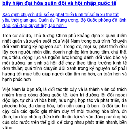
bẩy hiện đại hóa quân đội và hội nhập quốc tế
Xác định chuyển đổi số và phát triển kinh tế số là xu thế tất
yếu, thời gian qua, Quân ủy Trung ương, Bộ Quốc phòng đã lãnh
đạo, chỉ đạo quyết liệt, tạo nên....
Trên cơ sở đó, Thủ tướng Chính phủ khẳng định 3 quan điểm
nhất quán và xuyên suốt của Việt Nam trong quá trình “chuyển
đổi xanh trong kỷ nguyên số”. Trong đó, mọi sự phát triển đều
lấy con người, nhân dân, doanh nghiệp làm trung tâm, chủ thể,
mục tiêu, động lực và nguồn lực; không đánh đổi việc bảo vệ
môi trường, an sinh xã hội để chạy theo tăng trưởng kinh tế
đơn thuần; quá trình chuyển đổi xanh trong kỷ nguyên số phải
hướng tới mục tiêu giúp người dân ấm no hơn, an toàn hơn và
hạnh phúc hơn.
Việt Nam là bạn tốt, là đối tác tin cậy và là thành viên có trách
nhiệm trong cộng đồng quốc tế; kiên trì đường lối đối ngoại
độc lập, tự chủ vì hòa bình, hữu nghị, hợp tác và phát triển, đa
phương hóa, đa dạng hóa; luôn sẵn sàng là bạn, là đối tác tin
cậy của các quốc gia nhằm duy trì môi trường hòa bình, ổn
định, tạo lập những điều kiện thuận lợi và vận động sự ủng hộ
của các nước trên thế giới để cùng nhau phát triển nhanh, bền
vững.