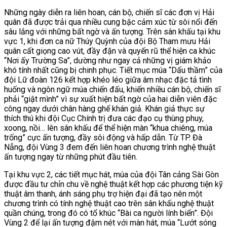
Những ngày diễn ra liên hoan, cán bộ, chiến sĩ các đơn vị Hải
quân đã được trải qua nhiều cung bậc cảm xúc từ sôi nổi đến
sâu lắng với những bất ngờ và ấn tượng. Trên sân khấu tại khu
vực 1, khi đơn ca nữ Thúy Quỳnh của đội Bộ Tham mưu Hải
quân cất giọng cao vút, đầy đặn và quyến rũ thể hiện ca khúc
“Nơi ấy Trường Sa”, dường như ngay cả những vị giám khảo
khó tính nhất cũng bị chinh phục. Tiết mục múa “Dấu thầm” của
đội Lữ đoàn 126 kết hợp khéo léo giữa âm nhạc đặc tả tình
huống và ngôn ngữ múa chiến đấu, khiến nhiều cán bộ, chiến sĩ
phải “giật mình” vì sự xuất hiện bất ngờ của hai diễn viên đặc
công ngay dưới chân hàng ghế khán giả. Khán giả thực sự
thích thú khi đội Cục Chính trị đưa các đạo cụ thùng phuy,
xoong, nồi… lên sân khấu để thể hiện màn “khua chiêng, múa
trống” cực ấn tượng, đầy sôi động và hấp dẫn. Từ TP. Đà
Nẵng, đội Vùng 3 đem đến liên hoan chương trình nghệ thuật
ấn tượng ngay từ những phút đầu tiên.
Tại khu vực 2, các tiết mục hát, múa của đội Tân cảng Sài Gòn
được đầu tư chỉn chu về nghệ thuật kết hợp các phương tiện kỹ
thuật âm thanh, ánh sáng phụ trợ hiện đại đã tạo nên một
chương trình có tính nghệ thuật cao trên sân khấu nghệ thuật
quần chúng, trong đó có tổ khúc “Bài ca người lính biển”. Đội
Vùng 2 để lại ấn tượng đậm nét với màn hát, múa “Lướt sóng