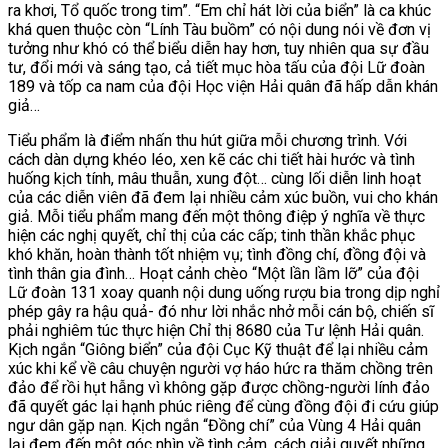
ra khơi, Tổ quốc trong tim”. “Em chỉ hát lời của biển” là ca khúc
khá quen thuộc còn “Lính Tàu buồm” có nội dung nói về đơn vị
tưởng như khó có thể biểu diễn hay hơn, tuy nhiên qua sự đầu
tư, đổi mới và sáng tạo, cả tiết mục hòa tấu của đội Lữ đoàn
189 và tốp ca nam của đội Học viện Hải quân đã hấp dẫn khán
giả…
Tiểu phẩm là điểm nhấn thu hút giữa mỗi chương trình. Với
cách dàn dựng khéo léo, xen kẽ các chi tiết hài hước và tình
huống kịch tính, mâu thuẫn, xung đột… cùng lối diễn linh hoạt
của các diễn viên đã đem lại nhiều cảm xúc buồn, vui cho khán
giả. Mỗi tiểu phẩm mang đến một thông điệp ý nghĩa về thực
hiện các nghị quyết, chỉ thị của các cấp; tinh thần khắc phục
khó khăn, hoàn thành tốt nhiệm vụ; tình đồng chí, đồng đội và
tình thân gia đình… Hoạt cảnh chèo “Một lần lầm lỡ” của đội
Lữ đoàn 131 xoay quanh nội dung uống rượu bia trong dịp nghỉ
phép gây ra hậu quả- đó như lời nhắc nhở mỗi cán bộ, chiến sĩ
phải nghiêm túc thực hiện Chỉ thị 8680 của Tư lệnh Hải quân.
Kịch ngắn “Giông biển” của đội Cục Kỹ thuật để lại nhiều cảm
xúc khi kể về câu chuyện người vợ háo hức ra thăm chồng trên
đảo để rồi hụt hẫng vì không gặp được chồng-người lính đảo
đã quyết gác lại hạnh phúc riêng để cùng đồng đội đi cứu giúp
ngư dân gặp nạn. Kịch ngắn “Đồng chí” của Vùng 4 Hải quân
lại đem đến một góc nhìn về tình cảm, cách giải quyết những