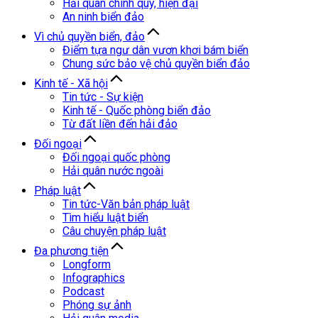
Hải quân chính quy, hiện đại
An ninh biển đảo
Vì chủ quyền biển, đảo
Điểm tựa ngư dân vươn khơi bám biển
Chung sức bảo vệ chủ quyền biển đảo
Kinh tế - Xã hội
Tin tức - Sự kiện
Kinh tế - Quốc phòng biển đảo
Từ đất liền đến hải đảo
Đối ngoại
Đối ngoại quốc phòng
Hải quân nước ngoài
Pháp luật
Tin tức-Văn bản pháp luật
Tìm hiểu luật biển
Câu chuyện pháp luật
Đa phương tiện
Longform
Infographics
Podcast
Phóng sự ảnh