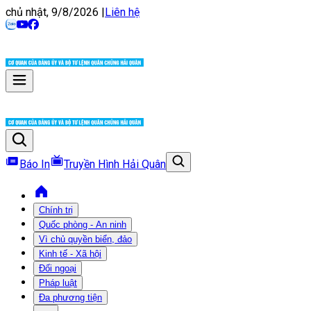
chủ nhật, 9/8/2026
|
Liên hệ
Báo In
Truyền Hình Hải Quân
Chính trị
Quốc phòng - An ninh
Vì chủ quyền biển, đảo
Kinh tế - Xã hội
Đối ngoại
Pháp luật
Đa phương tiện