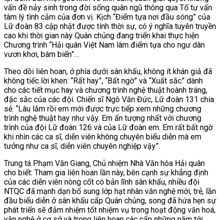
vấn đề nảy sinh trong đời sống quân ngũ thông qua Tổ tư vấn
tâm lý tình cảm của đơn vị. Kịch “Điểm tựa nơi đầu sóng” của
Lữ đoàn 83 cập nhật được tính thời sự, có ý nghĩa tuyên truyền
cao khi thời gian này Quân chủng đang triển khai thực hiện
Chương trình “Hải quân Việt Nam làm điểm tựa cho ngư dân
vươn khơi, bám biển”…
Theo dõi liên hoan, ở phía dưới sân khấu, không ít khán giả đã
không tiếc lời khen: “Rất hay”, “Bất ngờ” và “Xuất sắc” dành
cho các tiết mục hay và chương trình nghệ thuật hoành tráng,
đặc sắc của các đội. Chiến sĩ Ngô Văn Đức, Lữ đoàn 131 chia
sẻ: “Lâu lắm rồi em mới được trực tiếp xem những chương
trình nghệ thuật hay như vậy. Em ấn tượng nhất với chương
trình của đội Lữ đoàn 126 và của Lữ đoàn em. Em rất bất ngờ
khi nhìn các ca sĩ, diễn viên không chuyên biểu diễn mà em
tưởng như ca sĩ, diễn viên chuyên nghiệp vậy”.
Trung tá Phạm Văn Giang, Chủ nhiệm Nhà Văn hóa Hải quân
cho biết: Tham gia liên hoan lần này, bên cạnh sự khẳng định
của các diễn viên nòng cốt có bản lĩnh sân khấu, nhiều đội
NTQC đã mạnh dạn bổ sung lớp hạt nhân văn nghệ mới, trẻ, lần
đầu biểu diễn ở sân khấu cấp Quân chủng, song đã hứa hẹn sự
phát triển sẽ đảm nhiệm tốt nhiệm vụ trong hoạt động văn hoá,
văn nghệ ở cơ sở và trong liên hoan các cấp những năm tới.