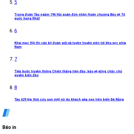
5
Trung đoàn Tàu ngầm 196 Hải quân đón nhận Huân chương Bảo vệ Tổ
quốc hạng Nhất
6
Khai mạc Hội thi cán bộ đoàn giỏi và tuyên truyền viên trẻ khu vực phía
Nam
7
Tiếp bước truyền thống Chiến thắng trận đầu, bảo vệ vững chắc chủ
quyền biển đảo
8
Tàu 629 kịp thời cứu nạn một nữ du khách gặp nạn trên biển Đà Nẵng
Báo in