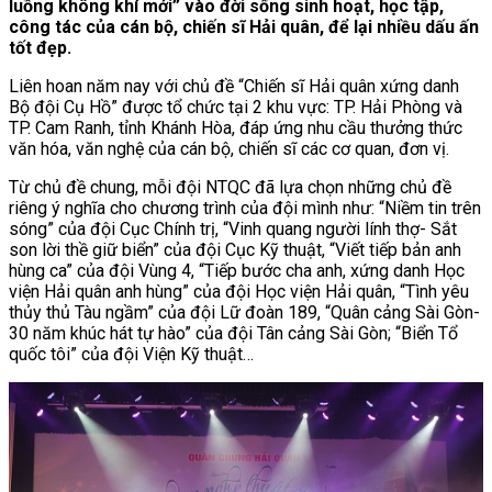
luồng không khí mới” vào đời sống sinh hoạt, học tập,
công tác của cán bộ, chiến sĩ Hải quân, để lại nhiều dấu ấn
tốt đẹp.
Liên hoan năm nay với chủ đề “Chiến sĩ Hải quân xứng danh
Bộ đội Cụ Hồ” được tổ chức tại 2 khu vực: TP. Hải Phòng và
TP. Cam Ranh, tỉnh Khánh Hòa, đáp ứng nhu cầu thưởng thức
văn hóa, văn nghệ của cán bộ, chiến sĩ các cơ quan, đơn vị.
Từ chủ đề chung, mỗi đội NTQC đã lựa chọn những chủ đề
riêng ý nghĩa cho chương trình của đội mình như: “Niềm tin trên
sóng” của đội Cục Chính trị, “Vinh quang người lính thợ- Sắt
son lời thề giữ biển” của đội Cục Kỹ thuật, “Viết tiếp bản anh
hùng ca” của đội Vùng 4, “Tiếp bước cha anh, xứng danh Học
viện Hải quân anh hùng” của đội Học viện Hải quân, “Tình yêu
thủy thủ Tàu ngầm” của đội Lữ đoàn 189, “Quân cảng Sài Gòn-
30 năm khúc hát tự hào” của đội Tân cảng Sài Gòn; “Biển Tổ
quốc tôi” của đội Viện Kỹ thuật…