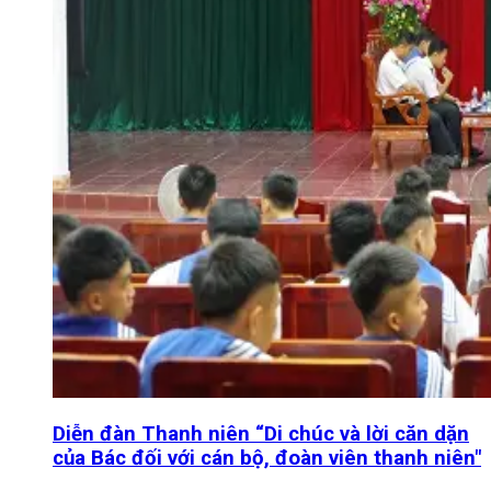
Diễn đàn Thanh niên “Di chúc và lời căn dặn
của Bác đối với cán bộ, đoàn viên thanh niên"