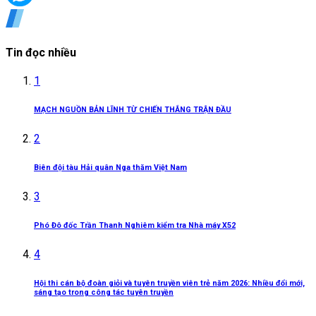
Tin đọc nhiều
1
MẠCH NGUỒN BẢN LĨNH TỪ CHIẾN THẮNG TRẬN ĐẦU
2
Biên đội tàu Hải quân Nga thăm Việt Nam
3
Phó Đô đốc Trần Thanh Nghiêm kiểm tra Nhà máy X52
4
Hội thi cán bộ đoàn giỏi và tuyên truyền viên trẻ năm 2026: Nhiều đổi mới,
sáng tạo trong công tác tuyên truyền