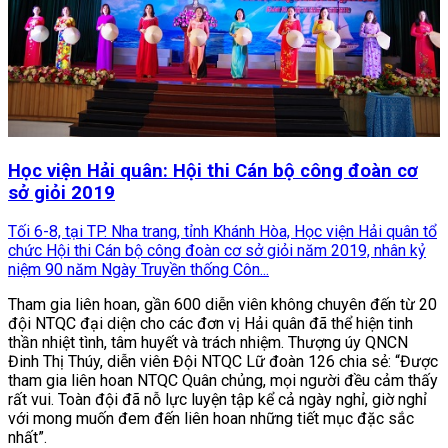
Học viện Hải quân: Hội thi Cán bộ công đoàn cơ
sở giỏi 2019
Tối 6-8, tại TP. Nha trang, tỉnh Khánh Hòa, Học viện Hải quân tổ
chức Hội thi Cán bộ công đoàn cơ sở giỏi năm 2019, nhân kỷ
niệm 90 năm Ngày Truyền thống Côn...
Tham gia liên hoan, gần 600 diễn viên không chuyên đến từ 20
đội NTQC đại diện cho các đơn vị Hải quân đã thể hiện tinh
thần nhiệt tình, tâm huyết và trách nhiệm. Thượng úy QNCN
Đinh Thị Thúy, diễn viên Đội NTQC Lữ đoàn 126 chia sẻ: “Được
tham gia liên hoan NTQC Quân chủng, mọi người đều cảm thấy
rất vui. Toàn đội đã nỗ lực luyện tập kể cả ngày nghỉ, giờ nghỉ
với mong muốn đem đến liên hoan những tiết mục đặc sắc
nhất”.