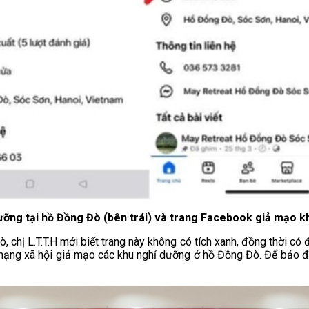
ỡng tại hồ Đồng Đò (bên trái) và trang Facebook giả mạo khu
chị L.T.T.H mới biết trang này không có tích xanh, đồng thời có
 mạng xã hội giả mạo các khu nghỉ dưỡng ở hồ Đồng Đò. Để bảo đả