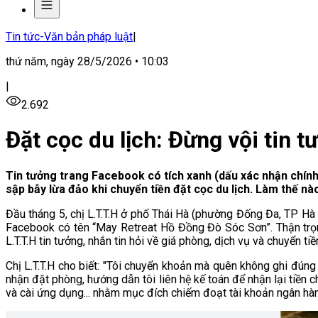
Tin tức-Văn bản pháp luật
|
thứ năm, ngày 28/5/2026 • 10:03
|
2.692
Đặt cọc du lịch: Đừng vội tin 
Tin tưởng trang Facebook có tích xanh (dấu xác nhận chính c
sập bẫy lừa đảo khi chuyển tiền đặt cọc du lịch. Làm thế n
Đầu tháng 5, chị L.T.T.H ở phố Thái Hà (phường Đống Đa, TP Hà 
Facebook có tên “May Retreat Hồ Đồng Đò Sóc Sơn”. Thận trọng
L.T.T.H tin tưởng, nhắn tin hỏi về giá phòng, dịch vụ và chuyển tiề
Chị L.T.T.H cho biết: "Tôi chuyển khoản mà quên không ghi đúng
nhận đặt phòng, hướng dẫn tôi liên hệ kế toán để nhận lại tiền c
và cài ứng dụng... nhằm mục đích chiếm đoạt tài khoản ngân hàng