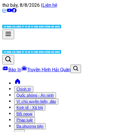
thứ bảy, 8/8/2026
|
Liên hệ
Báo In
Truyền Hình Hải Quân
Chính trị
Quốc phòng - An ninh
Vì chủ quyền biển, đảo
Kinh tế - Xã hội
Đối ngoại
Pháp luật
Đa phương tiện