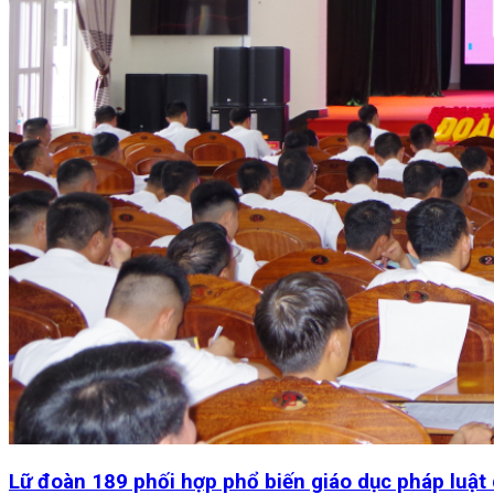
Lữ đoàn 189 phối hợp phổ biến giáo dục pháp luật