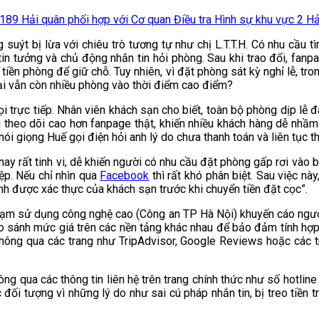
9 Hải quân phối hợp với Cơ quan Điều tra Hình sự khu vực 2 Hải q
ýt bị lừa với chiêu trò tương tự như chị L.T.T.H. Có nhu cầu t
tin tưởng và chủ động nhắn tin hỏi phòng. Sau khi trao đổi, fa
tiền phòng để giữ chỗ. Tuy nhiên, vì đặt phòng sát kỳ nghỉ lễ, tr
lại vẫn còn nhiều phòng vào thời điểm cao điểm?
i trực tiếp. Nhân viên khách sạn cho biết, toàn bộ phòng dịp lễ đ
i theo dõi cao hơn fanpage thật, khiến nhiều khách hàng dễ nhầm
ói giọng Huế gọi điện hỏi anh lý do chưa thanh toán và liên tục t
y rất tinh vi, dễ khiến người có nhu cầu đặt phòng gấp rơi vào bẫy
ệp. Nếu chỉ nhìn qua
Facebook
thì rất khó phân biệt. Sau việc này
nh được xác thực của khách sạn trước khi chuyển tiền đặt cọc”.
hạm sử dụng công nghệ cao (Công an TP Hà Nội) khuyến cáo người
so sánh mức giá trên các nền tảng khác nhau để bảo đảm tính hợp 
hông qua các trang như TripAdvisor, Google Reviews hoặc các tr
ông qua các thông tin liên hệ trên trang chính thức như số hotlin
ối tượng vì những lý do như sai cú pháp nhắn tin, bị treo tiền t