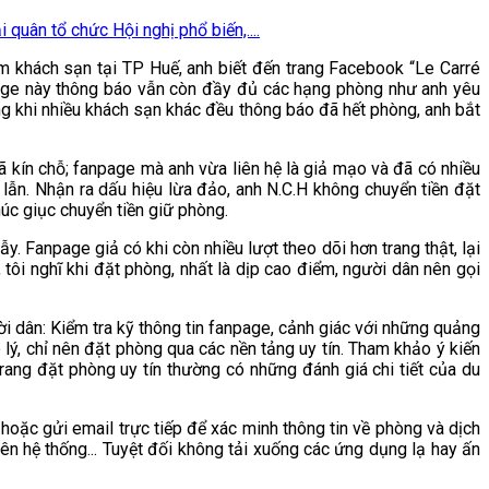
uân tổ chức Hội nghị phổ biến,....
ìm khách sạn tại TP Huế, anh biết đến trang Facebook “Le Carré
npage này thông báo vẫn còn đầy đủ các hạng phòng như anh yêu
ong khi nhiều khách sạn khác đều thông báo đã hết phòng, anh bắt
ã kín chỗ; fanpage mà anh vừa liên hệ là giả mạo và đã có nhiều
 lẫn. Nhận ra dấu hiệu lừa đảo, anh N.C.H không chuyển tiền đặt
húc giục chuyển tiền giữ phòng.
. Fanpage giả có khi còn nhiều lượt theo dõi hơn trang thật, lại
, tôi nghĩ khi đặt phòng, nhất là dịp cao điểm, người dân nên gọi
 dân: Kiểm tra kỹ thông tin fanpage, cảnh giác với những quảng
lý, chỉ nên đặt phòng qua các nền tảng uy tín. Tham khảo ý kiến
ang đặt phòng uy tín thường có những đánh giá chi tiết của du
e hoặc gửi email trực tiếp để xác minh thông tin về phòng và dịch
rên hệ thống... Tuyệt đối không tải xuống các ứng dụng lạ hay ấn