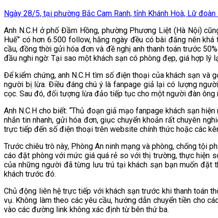
Ngày 28/5, tại phường Bắc Cam Ranh, tỉnh Khánh Hoà, Lữ đoàn 18
Anh N.C.H ở phố Đầm Hồng, phường Phương Liệt (Hà Nội) cũng su
Huế” có hơn 6.500 follow, hằng ngày đều có bài đăng nên khá 
cầu, đồng thời gửi hóa đơn và đề nghị anh thanh toán trước 50% 
đầu nghi ngờ: Tại sao một khách sạn có phòng đẹp, giá hợp lý 
Để kiểm chứng, anh N.C.H tìm số điện thoại của khách sạn và gọ
người bị lừa. Điều đáng chú ý là fanpage giả lại có lượng ngườ
cọc. Sau đó, đối tượng lừa đảo tiếp tục cho một người đàn ông n
Anh N.C.H cho biết: “Thủ đoạn giả mạo fanpage khách sạn hiện na
nhắn tin nhanh, gửi hóa đơn, giục chuyển khoản rất chuyên nghi
trực tiếp đến số điện thoại trên website chính thức hoặc các kê
Trước chiêu trò này, Phòng An ninh mạng và phòng, chống tội p
cáo đặt phòng với mức giá quá rẻ so với thị trường, thực hiện 
của những người đã từng lưu trú tại khách sạn bạn muốn đặt t
khách trước đó.
Chủ động liên hệ trực tiếp với khách sạn trước khi thanh toán th
vụ. Không làm theo các yêu cầu, hướng dẫn chuyển tiền cho các đ
vào các đường link không xác định từ bên thứ ba.