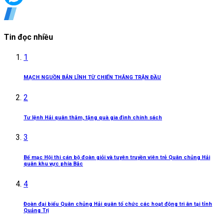
Tin đọc nhiều
1
MẠCH NGUỒN BẢN LĨNH TỪ CHIẾN THẮNG TRẬN ĐẦU
2
Tư lệnh Hải quân thăm, tặng quà gia đình chính sách
3
Bế mạc Hội thi cán bộ đoàn giỏi và tuyên truyền viên trẻ Quân chủng Hải
quân khu vực phía Bắc
4
Đoàn đại biểu Quân chủng Hải quân tổ chức các hoạt động tri ân tại tỉnh
Quảng Trị