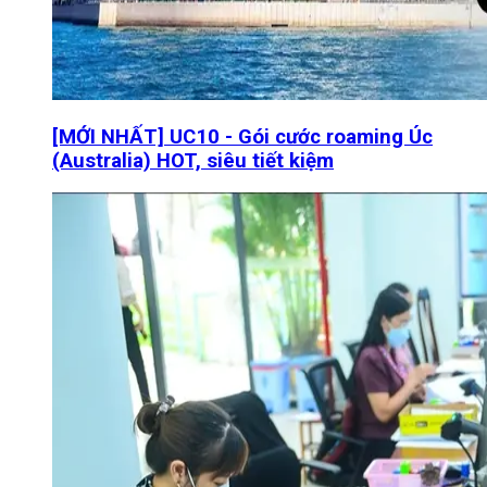
[MỚI NHẤT] UC10 - Gói cước roaming Úc
(Australia) HOT, siêu tiết kiệm