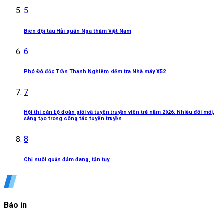
5
Biên đội tàu Hải quân Nga thăm Việt Nam
6
Phó Đô đốc Trần Thanh Nghiêm kiểm tra Nhà máy X52
7
Hội thi cán bộ đoàn giỏi và tuyên truyền viên trẻ năm 2026: Nhiều đổi mới,
sáng tạo trong công tác tuyên truyền
8
Chị nuôi quân đảm đang, tận tụy
Báo in