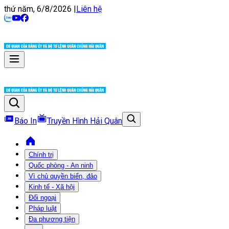
thứ năm, 6/8/2026
|
Liên hệ
Báo In
Truyền Hình Hải Quân
Chính trị
Quốc phòng - An ninh
Vì chủ quyền biển, đảo
Kinh tế - Xã hội
Đối ngoại
Pháp luật
Đa phương tiện