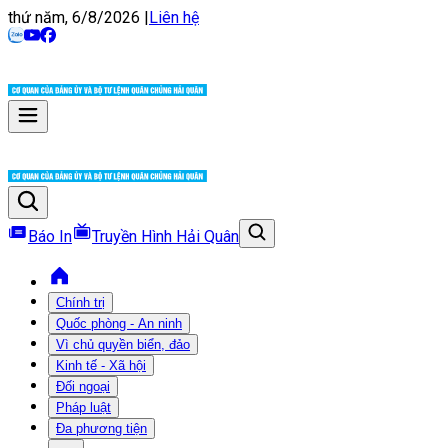
thứ năm, 6/8/2026
|
Liên hệ
Báo In
Truyền Hình Hải Quân
Chính trị
Quốc phòng - An ninh
Vì chủ quyền biển, đảo
Kinh tế - Xã hội
Đối ngoại
Pháp luật
Đa phương tiện