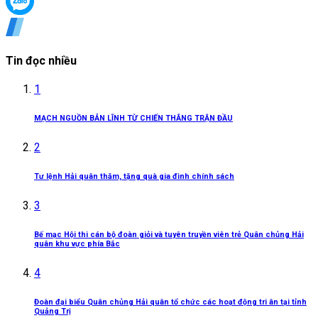
Tin đọc nhiều
1
MẠCH NGUỒN BẢN LĨNH TỪ CHIẾN THẮNG TRẬN ĐẦU
2
Tư lệnh Hải quân thăm, tặng quà gia đình chính sách
3
Bế mạc Hội thi cán bộ đoàn giỏi và tuyên truyền viên trẻ Quân chủng Hải
quân khu vực phía Bắc
4
Đoàn đại biểu Quân chủng Hải quân tổ chức các hoạt động tri ân tại tỉnh
Quảng Trị