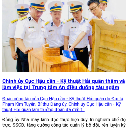
Chính ủy Cục Hậu cần - Kỹ thuật Hải quân thăm và
làm việc tại Trung tâm An điều dưỡng tàu ngầm
Đoàn công tác của Cục Hậu cần - Kỹ thuật Hải quân do Đại tá
Phạm Kim Tuyến, Bí thư Đảng ủy, Chính ủy Cục Hậu cần - Kỹ
thuật Hải quân làm trưởng đoàn đã đến t...
Đảng ủy Nhà máy lãnh đạo thực hiện duy trì nghiêm chế độ
trực, SSCĐ, tăng cường công tác quản lý bộ đội, rèn luyện kỷ