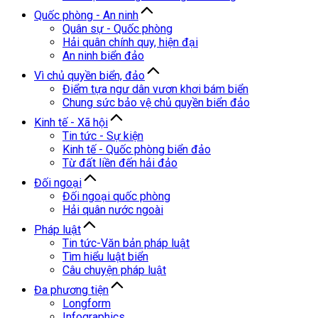
Quốc phòng - An ninh
Quân sự - Quốc phòng
Hải quân chính quy, hiện đại
An ninh biển đảo
Vì chủ quyền biển, đảo
Điểm tựa ngư dân vươn khơi bám biển
Chung sức bảo vệ chủ quyền biển đảo
Kinh tế - Xã hội
Tin tức - Sự kiện
Kinh tế - Quốc phòng biển đảo
Từ đất liền đến hải đảo
Đối ngoại
Đối ngoại quốc phòng
Hải quân nước ngoài
Pháp luật
Tin tức-Văn bản pháp luật
Tìm hiểu luật biển
Câu chuyện pháp luật
Đa phương tiện
Longform
Infographics