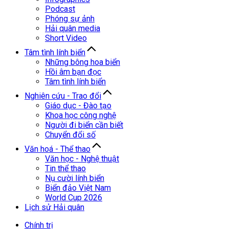
Podcast
Phóng sự ảnh
Hải quân media
Short Video
Tâm tình lính biển
Những bông hoa biển
Hồi âm bạn đọc
Tâm tình lính biển
Nghiên cứu - Trao đổi
Giáo dục - Đào tạo
Khoa học công nghệ
Người đi biển cần biết
Chuyển đổi số
Văn hoá - Thể thao
Văn học - Nghệ thuật
Tin thể thao
Nụ cười lính biển
Biển đảo Việt Nam
World Cup 2026
Lịch sử Hải quân
Chính trị