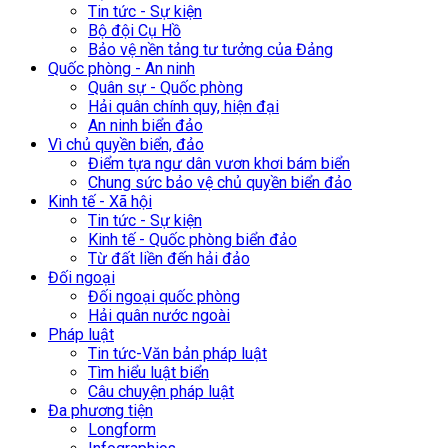
Tin tức - Sự kiện
Bộ đội Cụ Hồ
Bảo vệ nền tảng tư tưởng của Đảng
Quốc phòng - An ninh
Quân sự - Quốc phòng
Hải quân chính quy, hiện đại
An ninh biển đảo
Vì chủ quyền biển, đảo
Điểm tựa ngư dân vươn khơi bám biển
Chung sức bảo vệ chủ quyền biển đảo
Kinh tế - Xã hội
Tin tức - Sự kiện
Kinh tế - Quốc phòng biển đảo
Từ đất liền đến hải đảo
Đối ngoại
Đối ngoại quốc phòng
Hải quân nước ngoài
Pháp luật
Tin tức-Văn bản pháp luật
Tìm hiểu luật biển
Câu chuyện pháp luật
Đa phương tiện
Longform