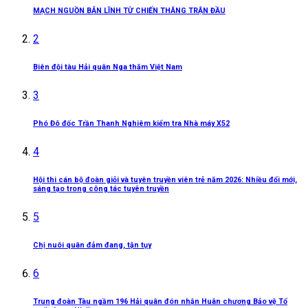
MẠCH NGUỒN BẢN LĨNH TỪ CHIẾN THẮNG TRẬN ĐẦU
2
Biên đội tàu Hải quân Nga thăm Việt Nam
3
Phó Đô đốc Trần Thanh Nghiêm kiểm tra Nhà máy X52
4
Hội thi cán bộ đoàn giỏi và tuyên truyền viên trẻ năm 2026: Nhiều đổi mới,
sáng tạo trong công tác tuyên truyền
5
Chị nuôi quân đảm đang, tận tụy
6
Trung đoàn Tàu ngầm 196 Hải quân đón nhận Huân chương Bảo vệ Tổ