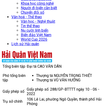
Khoa học công nghệ
Người đi biển cần biết
Chuyển đổi số
Văn hoá - Thể thao
Văn học - Nghệ thuật
Tin thể thao
Nụ cười lính biển
Biển đảo Việt Nam
World Cup 2026
Lịch sử Hải quân
Tổng biên tập
Đại tá CAO VĂN DÂN
Phó tổng biên
Thượng tá NGUYỄN TRỌNG THIẾT
tập
Thượng tá VŨ VĂN HƯỞNG
Giấy phép số: 288/GP-BTTTT ngày 10 - 06 -
Giấy phép số
2022
106 Lê Lai, phường Ngô Quyền, thành phố Hải
Trụ sở chính
Phòng