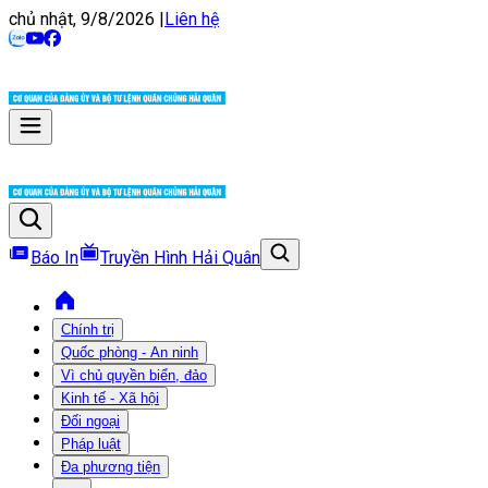
chủ nhật, 9/8/2026
|
Liên hệ
Báo In
Truyền Hình Hải Quân
Chính trị
Quốc phòng - An ninh
Vì chủ quyền biển, đảo
Kinh tế - Xã hội
Đối ngoại
Pháp luật
Đa phương tiện