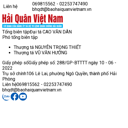
069815562 - 02253747490
Liên hệ
bhqdt@baohaiquanvietnam.vn
Tổng biên tập
Đại tá CAO VĂN DÂN
Phó tổng biên tập
Thượng tá NGUYỄN TRỌNG THIẾT
Thượng tá VŨ VĂN HƯỞNG
Giấy phép số
Giấy phép số: 288/GP-BTTTT ngày 10 - 06 -
2022
Trụ sở chính
106 Lê Lai, phường Ngô Quyền, thành phố Hải
Phòng
Liên hệ
069815562 - 02253747490
bhqdt@baohaiquanvietnam.vn