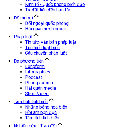
Kinh tế - Quốc phòng biển đảo
Từ đất liền đến hải đảo
Đối ngoại
Đối ngoại quốc phòng
Hải quân nước ngoài
Pháp luật
Tin tức-Văn bản pháp luật
Tìm hiểu luật biển
Câu chuyện pháp luật
Đa phương tiện
Longform
Infographics
Podcast
Phóng sự ảnh
Hải quân media
Short Video
Tâm tình lính biển
Những bông hoa biển
Hồi âm bạn đọc
Tâm tình lính biển
Nghiên cứu - Trao đổi