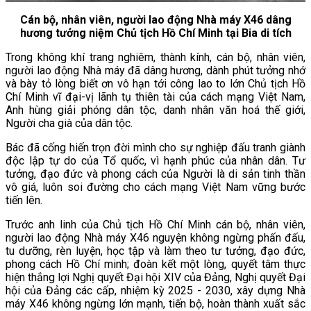
Cán bộ, nhân viên, người lao động Nhà máy X46 dâng
hương tưởng niệm Chủ tịch Hồ Chí Minh tại Bia di tích
Trong không khí trang nghiêm, thành kính, cán bộ, nhân viên,
người lao động Nhà máy đã dâng hương, dành phút tưởng nhớ
và bày tỏ lòng biết ơn vô hạn tới công lao to lớn Chủ tịch Hồ
Chí Minh vĩ đại-vị lãnh tụ thiên tài của cách mạng Việt Nam,
Anh hùng giải phóng dân tộc, danh nhân văn hoá thế giới,
Người cha già của dân tộc.
Bác đã cống hiến trọn đời mình cho sự nghiệp đấu tranh giành
độc lập tự do của Tổ quốc, vì hạnh phúc của nhân dân. Tư
tưởng, đạo đức và phong cách của Người là di sản tinh thần
vô giá, luôn soi đường cho cách mạng Việt Nam vững bước
tiến lên.
Trước anh linh của Chủ tịch Hồ Chí Minh cán bộ, nhân viên,
người lao động Nhà máy X46 nguyện không ngừng phấn đấu,
tu dưỡng, rèn luyện, học tập và làm theo tư tưởng, đạo đức,
phong cách Hồ Chí minh; đoàn kết một lòng, quyết tâm thực
hiện thắng lợi Nghị quyết Đại hội XIV của Đảng, Nghị quyết Đại
hội của Đảng các cấp, nhiệm kỳ 2025 - 2030, xây dựng Nhà
máy X46 không ngừng lớn mạnh, tiến bộ, hoàn thành xuất sắc