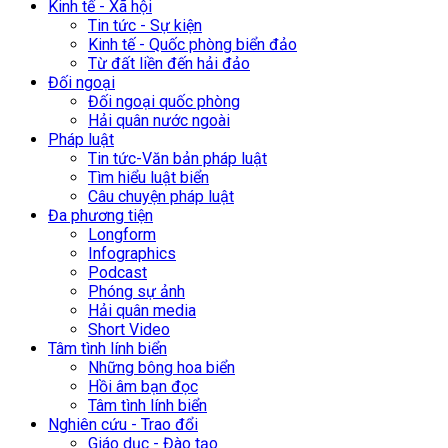
Kinh tế - Xã hội
Tin tức - Sự kiện
Kinh tế - Quốc phòng biển đảo
Từ đất liền đến hải đảo
Đối ngoại
Đối ngoại quốc phòng
Hải quân nước ngoài
Pháp luật
Tin tức-Văn bản pháp luật
Tìm hiểu luật biển
Câu chuyện pháp luật
Đa phương tiện
Longform
Infographics
Podcast
Phóng sự ảnh
Hải quân media
Short Video
Tâm tình lính biển
Những bông hoa biển
Hồi âm bạn đọc
Tâm tình lính biển
Nghiên cứu - Trao đổi
Giáo dục - Đào tạo