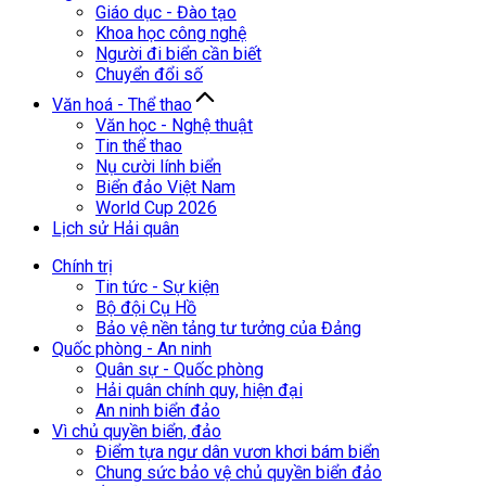
Giáo dục - Đào tạo
Khoa học công nghệ
Người đi biển cần biết
Chuyển đổi số
Văn hoá - Thể thao
Văn học - Nghệ thuật
Tin thể thao
Nụ cười lính biển
Biển đảo Việt Nam
World Cup 2026
Lịch sử Hải quân
Chính trị
Tin tức - Sự kiện
Bộ đội Cụ Hồ
Bảo vệ nền tảng tư tưởng của Đảng
Quốc phòng - An ninh
Quân sự - Quốc phòng
Hải quân chính quy, hiện đại
An ninh biển đảo
Vì chủ quyền biển, đảo
Điểm tựa ngư dân vươn khơi bám biển
Chung sức bảo vệ chủ quyền biển đảo