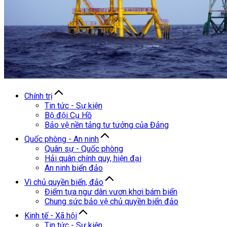
Chính trị
Tin tức - Sự kiện
Bộ đội Cụ Hồ
Bảo vệ nền tảng tư tưởng của Đảng
Quốc phòng - An ninh
Quân sự - Quốc phòng
Hải quân chính quy, hiện đại
An ninh biển đảo
Vì chủ quyền biển, đảo
Điểm tựa ngư dân vươn khơi bám biển
Chung sức bảo vệ chủ quyền biển đảo
Kinh tế - Xã hội
Tin tức - Sự kiện