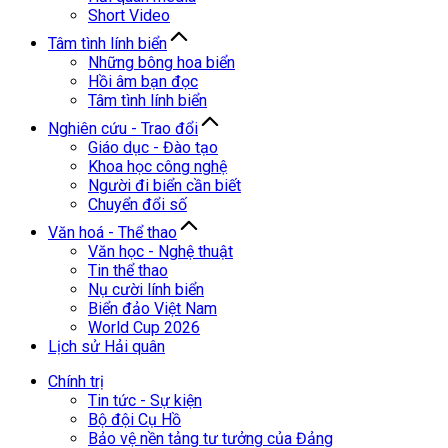
Short Video
Tâm tình lính biển
Những bông hoa biển
Hồi âm bạn đọc
Tâm tình lính biển
Nghiên cứu - Trao đổi
Giáo dục - Đào tạo
Khoa học công nghệ
Người đi biển cần biết
Chuyển đổi số
Văn hoá - Thể thao
Văn học - Nghệ thuật
Tin thể thao
Nụ cười lính biển
Biển đảo Việt Nam
World Cup 2026
Lịch sử Hải quân
Chính trị
Tin tức - Sự kiện
Bộ đội Cụ Hồ
Bảo vệ nền tảng tư tưởng của Đảng