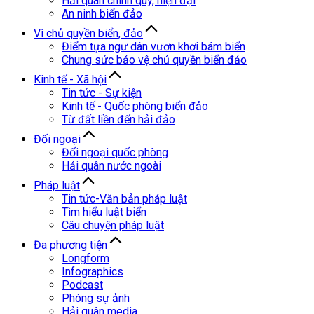
Hải quân chính quy, hiện đại
An ninh biển đảo
Vì chủ quyền biển, đảo
Điểm tựa ngư dân vươn khơi bám biển
Chung sức bảo vệ chủ quyền biển đảo
Kinh tế - Xã hội
Tin tức - Sự kiện
Kinh tế - Quốc phòng biển đảo
Từ đất liền đến hải đảo
Đối ngoại
Đối ngoại quốc phòng
Hải quân nước ngoài
Pháp luật
Tin tức-Văn bản pháp luật
Tìm hiểu luật biển
Câu chuyện pháp luật
Đa phương tiện
Longform
Infographics
Podcast
Phóng sự ảnh
Hải quân media