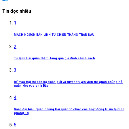
Tin đọc nhiều
1
MẠCH NGUỒN BẢN LĨNH TỪ CHIẾN THẮNG TRẬN ĐẦU
2
Tư lệnh Hải quân thăm, tặng quà gia đình chính sách
3
Bế mạc Hội thi cán bộ đoàn giỏi và tuyên truyền viên trẻ Quân chủng Hải
quân khu vực phía Bắc
4
Đoàn đại biểu Quân chủng Hải quân tổ chức các hoạt động tri ân tại tỉnh
Quảng Trị
5