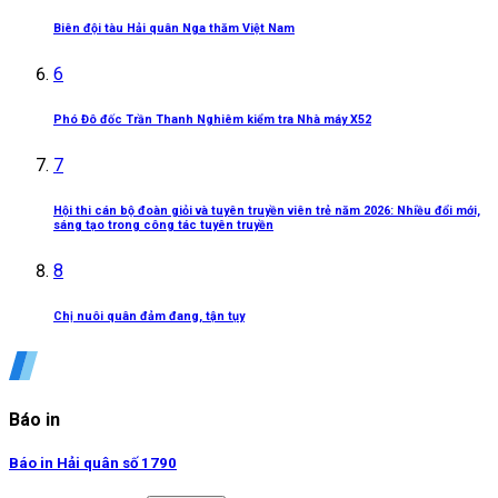
Biên đội tàu Hải quân Nga thăm Việt Nam
6
Phó Đô đốc Trần Thanh Nghiêm kiểm tra Nhà máy X52
7
Hội thi cán bộ đoàn giỏi và tuyên truyền viên trẻ năm 2026: Nhiều đổi mới,
sáng tạo trong công tác tuyên truyền
8
Chị nuôi quân đảm đang, tận tụy
Báo in
Báo in Hải quân số 1790