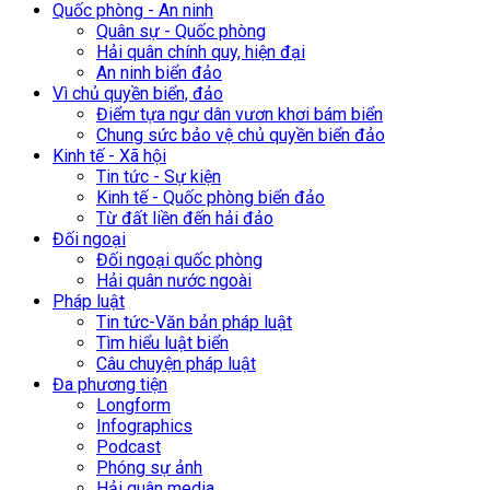
Quốc phòng - An ninh
Quân sự - Quốc phòng
Hải quân chính quy, hiện đại
An ninh biển đảo
Vì chủ quyền biển, đảo
Điểm tựa ngư dân vươn khơi bám biển
Chung sức bảo vệ chủ quyền biển đảo
Kinh tế - Xã hội
Tin tức - Sự kiện
Kinh tế - Quốc phòng biển đảo
Từ đất liền đến hải đảo
Đối ngoại
Đối ngoại quốc phòng
Hải quân nước ngoài
Pháp luật
Tin tức-Văn bản pháp luật
Tìm hiểu luật biển
Câu chuyện pháp luật
Đa phương tiện
Longform
Infographics
Podcast
Phóng sự ảnh
Hải quân media