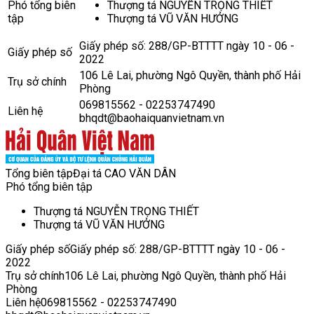
Phó tổng biên
Thượng tá NGUYỄN TRỌNG THIẾT
tập
Thượng tá VŨ VĂN HƯỞNG
Giấy phép số: 288/GP-BTTTT ngày 10 - 06 -
Giấy phép số
2022
106 Lê Lai, phường Ngô Quyền, thành phố Hải
Trụ sở chính
Phòng
069815562 - 02253747490
Liên hệ
bhqdt@baohaiquanvietnam.vn
Tổng biên tập
Đại tá CAO VĂN DÂN
Phó tổng biên tập
Thượng tá NGUYỄN TRỌNG THIẾT
Thượng tá VŨ VĂN HƯỞNG
Giấy phép số
Giấy phép số: 288/GP-BTTTT ngày 10 - 06 -
2022
Trụ sở chính
106 Lê Lai, phường Ngô Quyền, thành phố Hải
Phòng
Liên hệ
069815562 - 02253747490