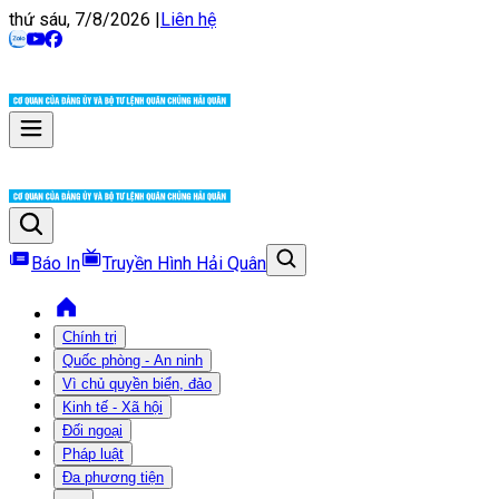
thứ sáu, 7/8/2026
|
Liên hệ
Báo In
Truyền Hình Hải Quân
Chính trị
Quốc phòng - An ninh
Vì chủ quyền biển, đảo
Kinh tế - Xã hội
Đối ngoại
Pháp luật
Đa phương tiện