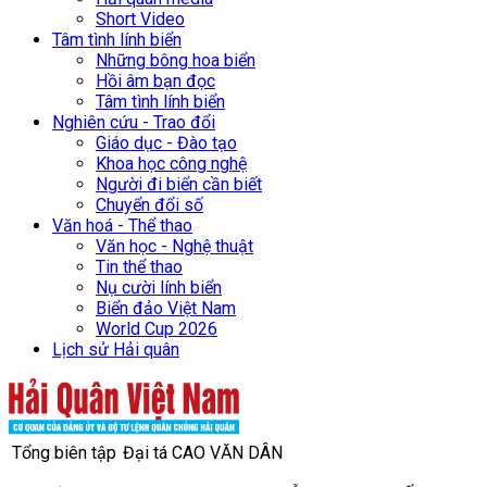
Short Video
Tâm tình lính biển
Những bông hoa biển
Hồi âm bạn đọc
Tâm tình lính biển
Nghiên cứu - Trao đổi
Giáo dục - Đào tạo
Khoa học công nghệ
Người đi biển cần biết
Chuyển đổi số
Văn hoá - Thể thao
Văn học - Nghệ thuật
Tin thể thao
Nụ cười lính biển
Biển đảo Việt Nam
World Cup 2026
Lịch sử Hải quân
Tổng biên tập
Đại tá CAO VĂN DÂN