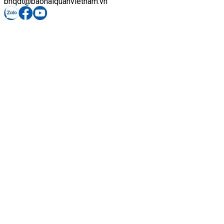
bhqdt@baohaiquanvietnam.vn