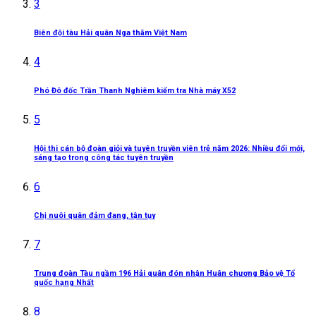
3
Biên đội tàu Hải quân Nga thăm Việt Nam
4
Phó Đô đốc Trần Thanh Nghiêm kiểm tra Nhà máy X52
5
Hội thi cán bộ đoàn giỏi và tuyên truyền viên trẻ năm 2026: Nhiều đổi mới,
sáng tạo trong công tác tuyên truyền
6
Chị nuôi quân đảm đang, tận tụy
7
Trung đoàn Tàu ngầm 196 Hải quân đón nhận Huân chương Bảo vệ Tổ
quốc hạng Nhất
8