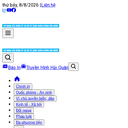
thứ bảy, 8/8/2026
|
Liên hệ
Báo In
Truyền Hình Hải Quân
Chính trị
Quốc phòng - An ninh
Vì chủ quyền biển, đảo
Kinh tế - Xã hội
Đối ngoại
Pháp luật
Đa phương tiện