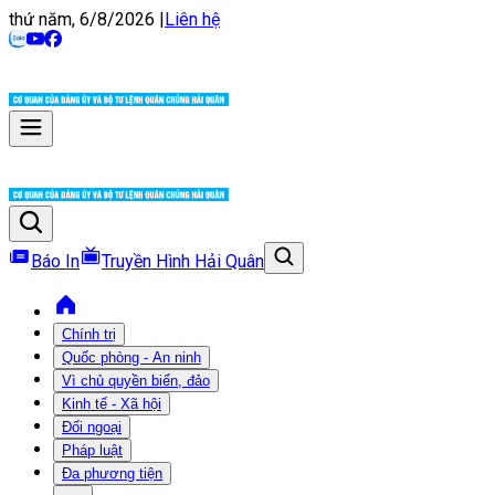
thứ năm, 6/8/2026
|
Liên hệ
Báo In
Truyền Hình Hải Quân
Chính trị
Quốc phòng - An ninh
Vì chủ quyền biển, đảo
Kinh tế - Xã hội
Đối ngoại
Pháp luật
Đa phương tiện