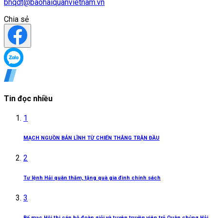
bhqdt@baohaiquanvietnam.vn
Chia sẻ
Tin đọc nhiều
1
MẠCH NGUỒN BẢN LĨNH TỪ CHIẾN THẮNG TRẬN ĐẦU
2
Tư lệnh Hải quân thăm, tặng quà gia đình chính sách
3
Bế mạc Hội thi cán bộ đoàn giỏi và tuyên truyền viên trẻ Quân chủng Hải