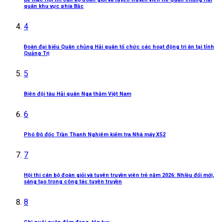
quân khu vực phía Bắc
4
Đoàn đại biểu Quân chủng Hải quân tổ chức các hoạt động tri ân tại tỉnh
Quảng Trị
5
Biên đội tàu Hải quân Nga thăm Việt Nam
6
Phó Đô đốc Trần Thanh Nghiêm kiểm tra Nhà máy X52
7
Hội thi cán bộ đoàn giỏi và tuyên truyền viên trẻ năm 2026: Nhiều đổi mới,
sáng tạo trong công tác tuyên truyền
8