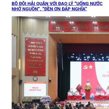
BỘ ĐỘI HẢI QUÂN VỚI ĐẠO LÝ “UỐNG NƯỚC
NHỚ NGUỒN”, “ĐỀN ƠN ĐÁP NGHĨA”