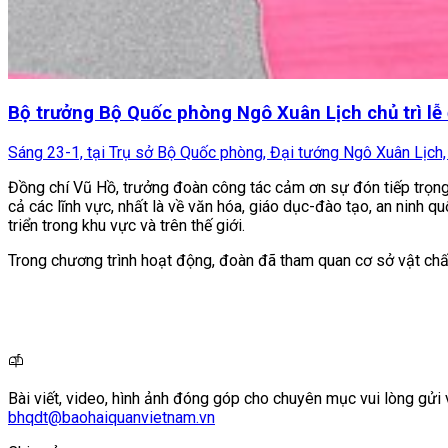
Bộ trưởng Bộ Quốc phòng Ngô Xuân Lịch chủ trì l
Sáng 23-1, tại Trụ sở Bộ Quốc phòng, Đại tướng Ngô Xuân Lịch, Ủ
Đồng chí Vũ Hồ, trưởng đoàn công tác cảm ơn sự đón tiếp trọng 
cả các lĩnh vực, nhất là về văn hóa, giáo dục-đào tạo, an ninh q
triển trong khu vực và trên thế giới.
Trong chương trình hoạt động, đoàn đã tham quan cơ sở vật ch
Bài viết, video, hình ảnh đóng góp cho chuyên mục vui lòng gửi 
bhqdt@baohaiquanvietnam.vn