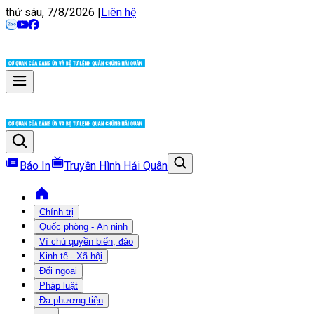
thứ sáu, 7/8/2026
|
Liên hệ
Báo In
Truyền Hình Hải Quân
Chính trị
Quốc phòng - An ninh
Vì chủ quyền biển, đảo
Kinh tế - Xã hội
Đối ngoại
Pháp luật
Đa phương tiện