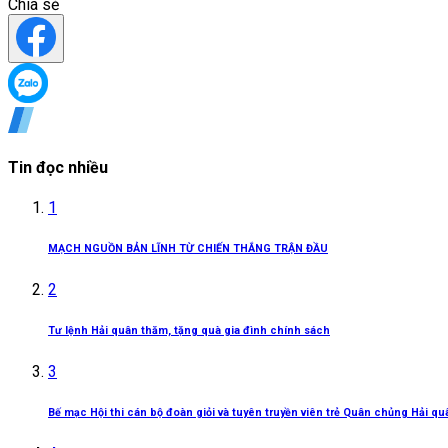
Chia sẻ
Tin đọc nhiều
1
MẠCH NGUỒN BẢN LĨNH TỪ CHIẾN THẮNG TRẬN ĐẦU
2
Tư lệnh Hải quân thăm, tặng quà gia đình chính sách
3
Bế mạc Hội thi cán bộ đoàn giỏi và tuyên truyền viên trẻ Quân chủng Hải q