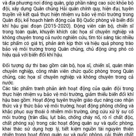
và địa phương nơi đóng quân, góp phần nâng cao sức khỏe bộ
đội, xây dựng Quân chủng Hải quân chính quy, hiện đại, tuyên
truyền về kết quả thực hiện nhiệm vụ bảo vệ môi trường trong
Quân đội, kế hoạch hành động của Bộ Quốc phòng về biến đổi
khí hậu giai đoạn (2015-2020). Động viên cán bộ, chiến sĩ
trong toàn quân, khuyến khích các họa sĩ chuyên nghiệp và
không chuyên trong cả nước nghiên cứu, tìm tòi sáng tác nhiều
tác phẩm có giá trị, phản ánh kịp thời và hiệu quả phong trào
bảo vệ môi trường trong Quân chủng, chủ động ứng phó có
hiệu quả với biến đổi khí hậu.
Đối tượng dự thi bao gồm cán bộ, họa sĩ, chiến sĩ, quân nhân
chuyên nghiệp, công nhân viên chức quốc phòng trong Quân
chủng, các họa sĩ chuyên nghiệp và không chuyên trong cả
nước.
Các tác phẩm tranh phản ánh hoạt động của quân đội trong
thực hiện nhiệm vụ bảo vệ môi trường, giảm thiểu biến đổi khí
hậu bao gồm: Hoạt động tuyên truyền giáo dục nâng cao nhận
thức và ý thức bảo vệ môi trường; hoạt động phòng chống và
khắc phục suy thoái ô nhiễm môi trường, ứng cứu xử lý sự cố
môi trường (tràn dầu, lụt bão, chống cháy nổ, rò rỉ chất độc,
chất phóng xạ) trong các hoạt động quân sự và quốc phòng;
khai thác sử dụng hợp lý, tiết kiệm nguồn tài nguyên thiên
nhiên trong hoạt động quân sự và quốc phòng, cải thiện chất