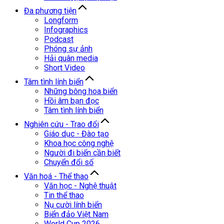
Đa phương tiện
Longform
Infographics
Podcast
Phóng sự ảnh
Hải quân media
Short Video
Tâm tình lính biển
Những bông hoa biển
Hồi âm bạn đọc
Tâm tình lính biển
Nghiên cứu - Trao đổi
Giáo dục - Đào tạo
Khoa học công nghệ
Người đi biển cần biết
Chuyển đổi số
Văn hoá - Thể thao
Văn học - Nghệ thuật
Tin thể thao
Nụ cười lính biển
Biển đảo Việt Nam
World Cup 2026