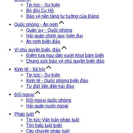
Tin tức - Sự kiện
Bộ đội Cụ Hồ
Bảo vệ nền tảng tư tưởng của Đảng
Quốc phòng - An ninh
Quân sự - Quốc phòng
Hải quân chính quy, hiện đại
An ninh biển đảo
Vì chủ quyền biển, đảo
Điểm tựa ngư dân vươn khơi bám biển
Chung sức bảo vệ chủ quyền biển đảo
Kinh tế - Xã hội
Tin tức - Sự kiện
Kinh tế - Quốc phòng biển đảo
Từ đất liền đến hải đảo
Đối ngoại
Đối ngoại quốc phòng
Hải quân nước ngoài
Pháp luật
Tin tức-Văn bản pháp luật
Tìm hiểu luật biển
Câu chuyện pháp luật