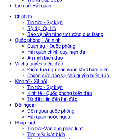
Lịch sử Hải quân
Chính trị
Tin tức - Sự kiện
Bộ đội Cụ Hồ
Bảo vệ nền tảng tư tưởng của Đảng
Quốc phòng - An ninh
Quân sự - Quốc phòng
Hải quân chính quy, hiện đại
An ninh biển đảo
Vì chủ quyền biển, đảo
Điểm tựa ngư dân vươn khơi bám biển
Chung sức bảo vệ chủ quyền biển đảo
Kinh tế - Xã hội
Tin tức - Sự kiện
Kinh tế - Quốc phòng biển đảo
Từ đất liền đến hải đảo
Đối ngoại
Đối ngoại quốc phòng
Hải quân nước ngoài
Pháp luật
Tin tức-Văn bản pháp luật
Tìm hiểu luật biển