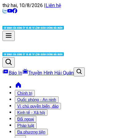
thứ hai, 10/8/2026
|
Liên hệ
Báo In
Truyền Hình Hải Quân
Chính trị
Quốc phòng - An ninh
Vì chủ quyền biển, đảo
Kinh tế - Xã hội
Đối ngoại
Pháp luật
Đa phương tiện