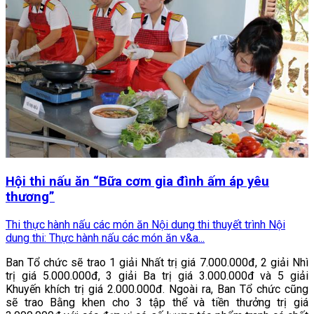
Hội thi nấu ăn “Bữa cơm gia đình ấm áp yêu
thương”
Thi thực hành nấu các món ăn Nội dung thi thuyết trình Nội
dung thi: Thực hành nấu các món ăn v&a...
Ban Tổ chức sẽ trao 1 giải Nhất trị giá 7.000.000đ, 2 giải Nhì
trị giá 5.000.000đ, 3 giải Ba trị giá 3.000.000đ và 5 giải
Khuyến khích trị giá 2.000.000đ. Ngoài ra, Ban Tổ chức cũng
sẽ trao Bằng khen cho 3 tập thể và tiền thưởng trị giá