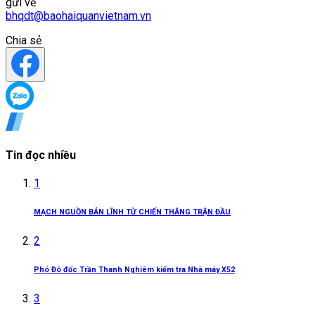
gửi về
bhqdt@baohaiquanvietnam.vn
Chia sẻ
Tin đọc nhiều
1
MẠCH NGUỒN BẢN LĨNH TỪ CHIẾN THẮNG TRẬN ĐẦU
2
Phó Đô đốc Trần Thanh Nghiêm kiểm tra Nhà máy X52
3