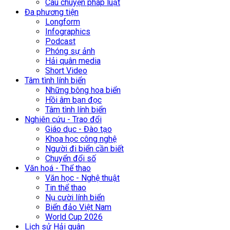
Câu chuyện pháp luật
Đa phương tiện
Longform
Infographics
Podcast
Phóng sự ảnh
Hải quân media
Short Video
Tâm tình lính biển
Những bông hoa biển
Hồi âm bạn đọc
Tâm tình lính biển
Nghiên cứu - Trao đổi
Giáo dục - Đào tạo
Khoa học công nghệ
Người đi biển cần biết
Chuyển đổi số
Văn hoá - Thể thao
Văn học - Nghệ thuật
Tin thể thao
Nụ cười lính biển
Biển đảo Việt Nam
World Cup 2026
Lịch sử Hải quân